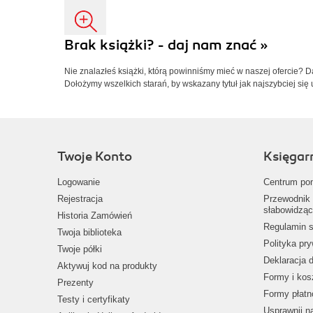
Brak książki? - daj nam znać »
Nie znalazłeś książki, którą powinniśmy mieć w naszej ofercie? 
Dołożymy wszelkich starań, by wskazany tytuł jak najszybciej się 
Twoje Konto
Księgar
Logowanie
Centrum po
Rejestracja
Przewodnik 
słabowidząc
Historia Zamówień
Regulamin s
Twoja biblioteka
Polityka pr
Twoje półki
Deklaracja 
Aktywuj kod na produkty
Formy i kos
Prezenty
Formy płatn
Testy i certyfikaty
Usprawnij 