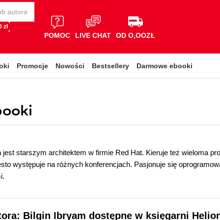
 zł
POMOC
LIVE CHAT
OD O,OOZŁ
oki
Promocje
Nowości
Bestsellery
Darmowe ebooki
booki
m
jest starszym architektem w firmie Red Hat. Kieruje też wieloma pr
ęsto występuje na różnych konferencjach. Pasjonuje się oprogramo
i.
tora: Bilgin Ibryam dostępne w księgarni Helio