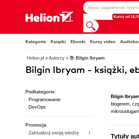
Kursy od 16,70
Kategorie
Książki
Ebooki
Kursy video
Audiobo
Helion.pl
» Autorzy
» 📚
Bilgin Ibryam
Bilgin Ibryam - książki, e
Podkategorie:
Bilgin Ibrya
Programowanie
blogerem, cz
DevOps
mikrousługam
Promocja
Zaktualizuj swoją wiedzę
1
Tytuły au