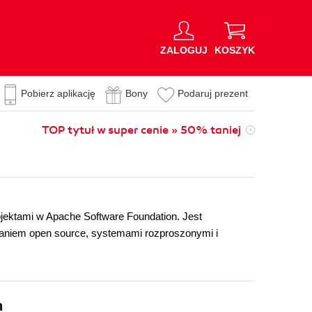
ZALOGUJ
KOSZYK
Pobierz aplikację
Bony
Podaruj prezent
TOP tytuł w super cenie » 50% taniej
ojektami w Apache Software Foundation. Jest
waniem open source, systemami rozproszonymi i
n