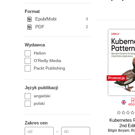
Format
Epub/Mobi
3
PDF
2
Wydawca
Helion
O'Reilly Media
Packt Publishing
Promocja
Język publikacji
angielski
polski
ebo
Kubernetes P
Zakres cen
2nd Edi
Bilgin Ibryam
,
Ro
–