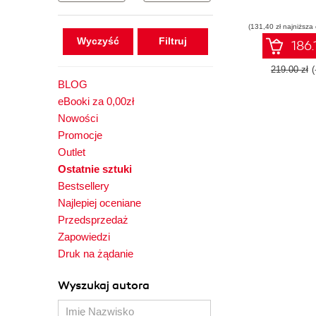
(131,40 zł najniższa
Wyczyść
186.
219.00 zł
BLOG
eBooki za 0,00zł
Nowości
Promocje
Outlet
Ostatnie sztuki
Bestsellery
Najlepiej oceniane
Przedsprzedaż
Zapowiedzi
Druk na żądanie
Wyszukaj autora