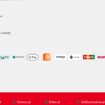
su
i zwroty
l
Sensus.pl
Editio.pl
DlaBystrzakow.pl