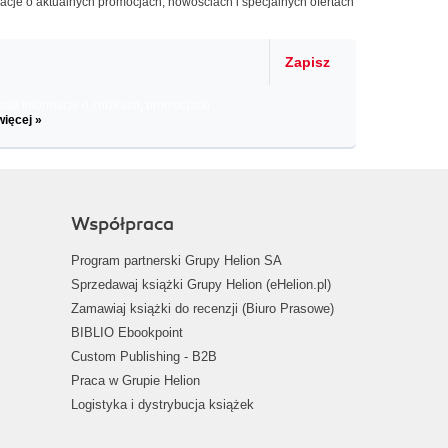
macje o aktualnych promocjach, nowościach i specjalnych ofertach
Zapisz
il informacje o zniżkach, promocjach
więcej »
Współpraca
Program partnerski Grupy Helion SA
Sprzedawaj książki Grupy Helion (eHelion.pl)
Zamawiaj książki do recenzji (Biuro Prasowe)
BIBLIO Ebookpoint
Custom Publishing - B2B
Praca w Grupie Helion
Logistyka i dystrybucja książek