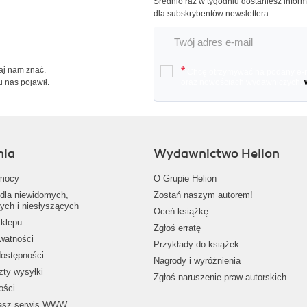
Średnio raz w tygodniu dostaniesz infor
dla subskrybentów newslettera.
Daj nam znać.
*
Chcę otrzymywać na podany e-ma
u nas pojawił.
oraz nowościach wydawniczych.
nia
Wydawnictwo Helion
mocy
O Grupie Helion
dla niewidomych,
Zostań naszym autorem!
ych i niesłyszących
Oceń książkę
klepu
Zgłoś erratę
ywatności
Przykłady do książek
dostępności
Nagrody i wyróżnienia
zty wysyłki
Zgłoś naruszenie praw autorskich
ości
nasz serwis WWW