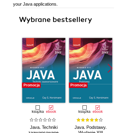
your Java applications.
Wybrane bestsellery
Promocja
Promocja
Promocj
książka
ebook
książka
ebook
ksią
Java. Techniki
Java. Podstawy.
Java.
zaawansowane.
Wydanie XIII
progr