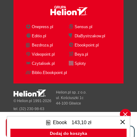
Onepress.pl
Sensus.pl
Editio.pl
DlaBystrzakow.pl
Bezdroza.pl
Ebookpoint.pl
Videopoint.pl
Beya.pl
Czytalisek.pl
Sploty
Biblio.Ebookpoint.pl
Helion.pl sp. z o.o.
ul. Kościuszki 1c
© Helion.pl 1991-2026
44-100 Gliwice
tel. (32) 230-98-63
e-mail:
[wyświetl email]@helion.pl
NIP: 6312636254
Ebook
143,10 zł
Regon: 241989027
Dodaj do koszyka
Designed with ♥ by
Tonik.pl