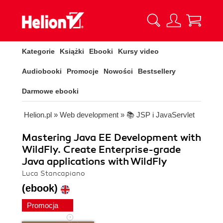
Kategorie
Książki
Ebooki
Kursy video
Audiobooki
Promocje
Nowości
Bestsellery
Darmowe ebooki
Helion.pl
»
Web development
»
📚 JSP i JavaServlet
Mastering Java EE Development with
WildFly. Create Enterprise-grade
Java applications with WildFly
Luca Stancapiano
(ebook)
Promocja