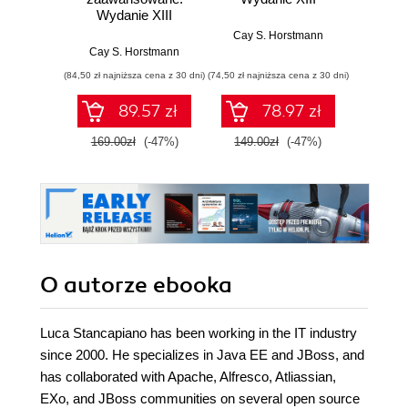
Wydanie XIII
Wyd
Cay S. Horstmann
Cay S. Horstmann
Jos
(84,50 zł najniższa cena z 30 dni)
(74,50 zł najniższa cena z 30 dni)
(49,50 zł naj
89.57 zł
78.97 zł
169.00zł
(-47%)
149.00zł
(-47%)
99.0
O autorze
ebooka
Luca Stancapiano has been working in the IT industry
since 2000. He specializes in Java EE and JBoss, and
has collaborated with Apache, Alfresco, Atliassian,
EXo, and JBoss communities on several open source