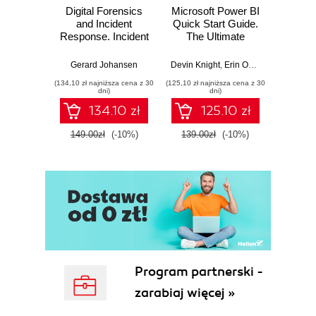
Digital Forensics
Microsoft Power BI
Pract
and Incident
Quick Start Guide.
Intel
Response. Incident
The Ultimate
Data-D
Response tools
Beginner's Guide
Hunti
and techniques for
to Power BI, Data
your c
Gerard Johansen
Devin Knight
,
Erin Ostrowsky
,
Mitchel
effective cyber
Storytelling, AI
effor
(134,10 zł najniższa cena z 30
(125,10 zł najniższa cena z 30
(116,10 zł 
threat response -
Tools, and
dete
dni)
dni)
Fourth Edition
Microsoft Fabric -
def
134.10 zł
125.10 zł
Fourth Edition
ATT&C
tool
149.00zł
(-10%)
139.00zł
(-10%)
129.0
E
Program partnerski -
zarabiaj więcej »