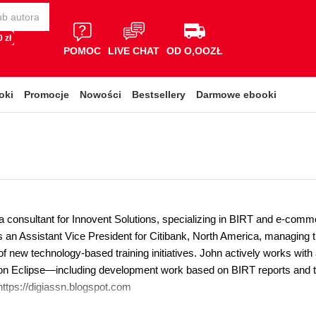
 zł
POMOC
LIVE CHAT
OD O,OOZŁ
oki
Promocje
Nowości
Bestsellery
Darmowe ebooki
a consultant for Innovent Solutions, specializing in BIRT and e-comme
s an Assistant Vice President for Citibank, North America, managing 
f new technology-based training initiatives. John actively works wi
t on Eclipse—including development work based on BIRT reports and t
https://digiassn.blogspot.com