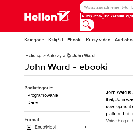
Kursy -65%
Inż. zwrotna 39,90
Kategorie
Książki
Ebooki
Kursy video
Audiobo
Helion.pl
» Autorzy
» 📚
John Ward
John Ward - ebooki
Podkategorie:
John Ward is 
Programowanie
that, John wa
Dane
development o
platform buil
Format
Voice blog at 
Epub/Mobi
1