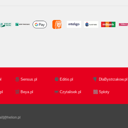
l
Sensus.pl
Editio.pl
DlaBystrzakow.pl
pl
Beya.pl
Czytalisek.pl
Sploty
il]@helion.pl