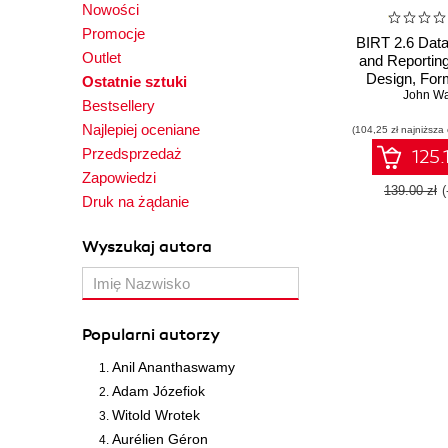
Nowości
Promocje
BIRT 2.6 Data
Outlet
and Reporting
Design, For
Ostatnie sztuki
Deploy Report
John W
Bestsellery
world's most
Najlepiej oceniane
(104,25 zł najniższa
Eclipse-
Business Int
Przedsprzedaż
125.
and Reporti
Zapowiedzi
139.00 zł
Druk na żądanie
Wyszukaj autora
Popularni autorzy
Anil Ananthaswamy
Adam Józefiok
Witold Wrotek
Aurélien Géron