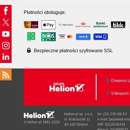
Płatności obsługuje:
Bezpieczne płatności szyfrowane SSL
Onepress.p
Videopoint.
Helion.pl sp. z o.o.
tel. (32) 230-98-63
ul. Kościuszki 1c
e-mail:
[wyświetl ema
© Helion.pl 1991-2026
44-100 Gliwice
NIP: 6312636254
Regon: 241989027