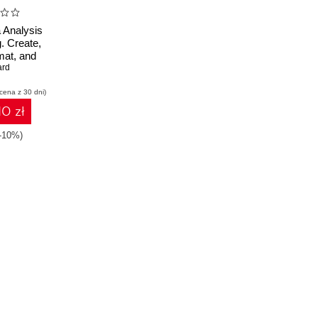
 Analysis
. Create,
mat, and
s with the
ard
 popular
 cena z 30 dni)
based
elligence
10 zł
ng Tool
(-10%)