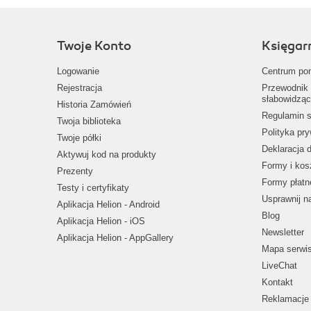
Twoje Konto
Księgar
Logowanie
Centrum po
Rejestracja
Przewodnik 
słabowidząc
Historia Zamówień
Regulamin s
Twoja biblioteka
Polityka pr
Twoje półki
Deklaracja 
Aktywuj kod na produkty
Formy i kos
Prezenty
Formy płatn
Testy i certyfikaty
Usprawnij 
Aplikacja Helion - Android
Blog
Aplikacja Helion - iOS
Newsletter
Aplikacja Helion - AppGallery
Mapa serwi
LiveChat
Kontakt
Reklamacje 