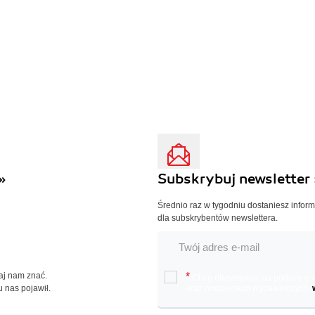
»
Subskrybuj newsletter 
Średnio raz w tygodniu dostaniesz infor
dla subskrybentów newslettera.
Daj nam znać.
*
Chcę otrzymywać na podany e-ma
u nas pojawił.
oraz nowościach wydawniczych.