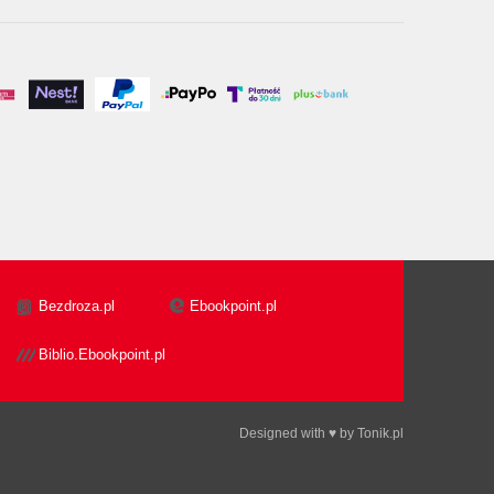
Bezdroza.pl
Ebookpoint.pl
Biblio.Ebookpoint.pl
Designed with ♥ by
Tonik.pl