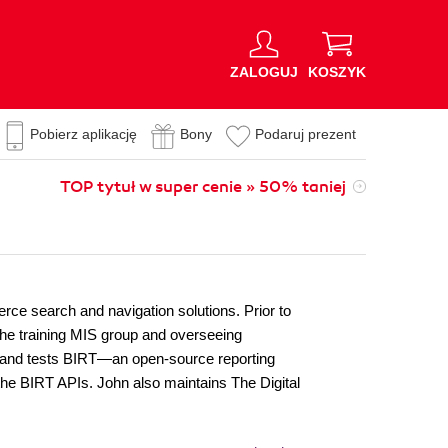
ZALOGUJ
KOSZYK
Pobierz aplikację
Bony
Podaruj prezent
TOP tytuł w super cenie » 50% taniej
rce search and navigation solutions. Prior to
the training MIS group and overseeing
th and tests BIRT—an open-source reporting
he BIRT APIs. John also maintains The Digital