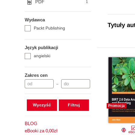
PDF
1
Wydawca
Tytuły au
Packt Publishing
Język publikacji
angielski
Zakres cen
–
Wyczyść
Promocja
BLOG
eBooki za 0,00zł
ebo