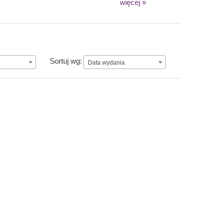
więcej »
Data wydania
Sortuj wg:
Data wydania