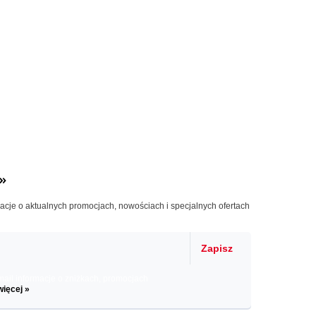
»
macje o aktualnych promocjach, nowościach i specjalnych ofertach
Zapisz
il informacje o zniżkach, promocjach
więcej »