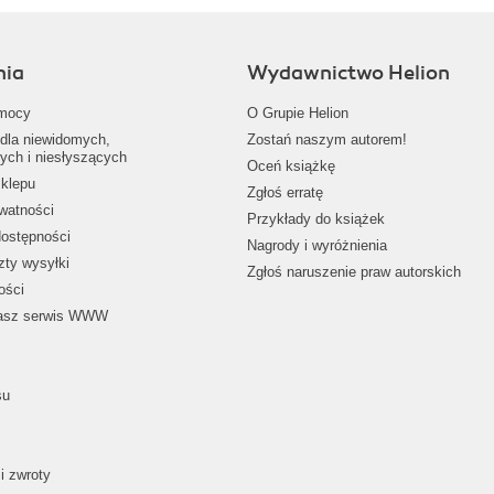
nia
Wydawnictwo Helion
mocy
O Grupie Helion
dla niewidomych,
Zostań naszym autorem!
ych i niesłyszących
Oceń książkę
klepu
Zgłoś erratę
ywatności
Przykłady do książek
dostępności
Nagrody i wyróżnienia
zty wysyłki
Zgłoś naruszenie praw autorskich
ości
nasz serwis WWW
su
i zwroty