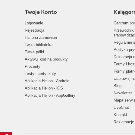
Twoje Konto
Księgar
Logowanie
Centrum po
Rejestracja
Przewodnik 
słabowidząc
Historia Zamówień
Regulamin s
Twoja biblioteka
Polityka pr
Twoje półki
Deklaracja 
Aktywuj kod na produkty
Formy i kos
Prezenty
Formy płatn
Testy i certyfikaty
Usprawnij 
Aplikacja Helion - Android
Blog
Aplikacja Helion - iOS
Newsletter
Aplikacja Helion - AppGallery
Mapa serwi
LiveChat
Kontakt
Reklamacje 