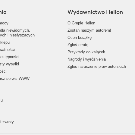
nia
Wydawnictwo Helion
mocy
O Grupie Helion
dla niewidomych,
Zostań naszym autorem!
ych i niesłyszących
Oceń książkę
klepu
Zgłoś erratę
ywatności
Przykłady do książek
dostępności
Nagrody i wyróżnienia
zty wysyłki
Zgłoś naruszenie praw autorskich
ości
nasz serwis WWW
su
i zwroty