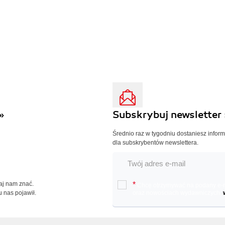
»
Subskrybuj newsletter 
Średnio raz w tygodniu dostaniesz infor
dla subskrybentów newslettera.
Daj nam znać.
*
Chcę otrzymywać na podany e-ma
u nas pojawił.
oraz nowościach wydawniczych.