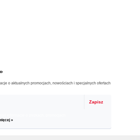
»
macje o aktualnych promocjach, nowościach i specjalnych ofertach
Zapisz
il informacje o zniżkach, promocjach
więcej »