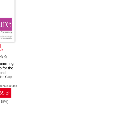
ok
ramming.
p for the
rld
ian Carper
,
Christophe Grand
 cena z 30 dni)
65 zł
(-15%)