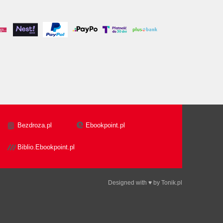
Bezdroza.pl
Ebookpoint.pl
Biblio.Ebookpoint.pl
Designed with ♥ by
Tonik.pl