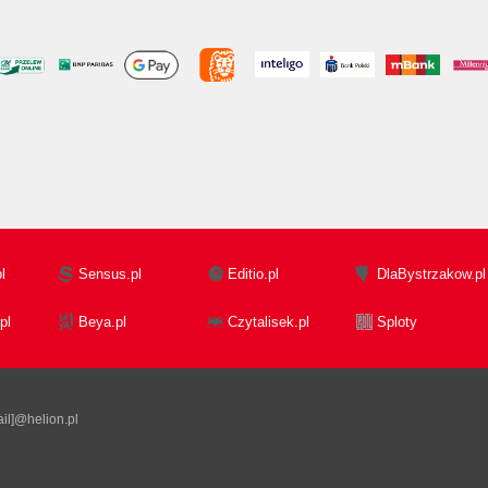
l
Sensus.pl
Editio.pl
DlaBystrzakow.pl
pl
Beya.pl
Czytalisek.pl
Sploty
il]@helion.pl