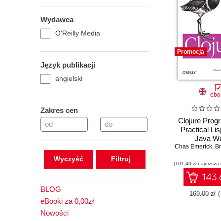
Wydawca
O'Reilly Media
Promocja
Język publikacji
angielski
ebo
Zakres cen
Clojure Prog
–
Practical Lis
Java Wo
Chas Emerick
,
Br
Wyczyść
(101,40 zł najniższa
143.
BLOG
169.00 zł
eBooki za 0,00zł
Nowości