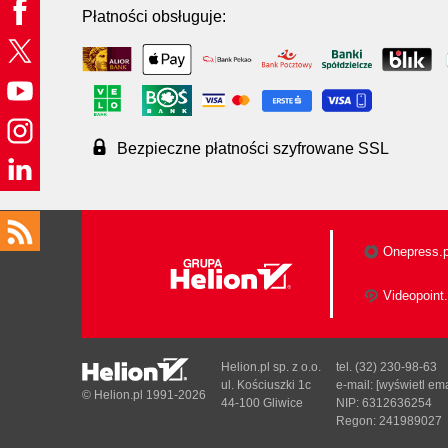
Płatności obsługuje:
Bezpieczne płatności szyfrowane SSL
Onepress.p
Videopoint.
Helion.pl sp. z o.o.
tel. (32) 230-98-63
ul. Kościuszki 1c
e-mail:
[wyświetl ema
© Helion.pl 1991-2026
44-100 Gliwice
NIP: 6312636254
Regon: 241989027