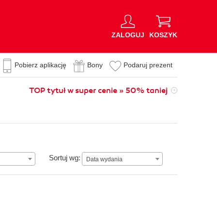
ZALOGUJ
KOSZYK
Pobierz aplikację
Bony
Podaruj prezent
TOP tytuł w super cenie » 50% taniej
Data wydania
Sortuj wg:
Data wydania