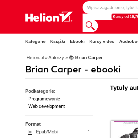
Kursy od 16,70
Kategorie
Książki
Ebooki
Kursy video
Audiobo
Helion.pl
» Autorzy
» 📚
Brian Carper
Brian Carper - ebooki
Tytuły au
Podkategorie:
Programowanie
Web development
Format
Epub/Mobi
1