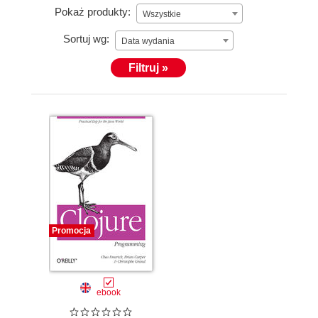
Pokaż produkty:
Wszystkie
Sortuj wg:
Data wydania
Filtruj »
Promocja
ebook