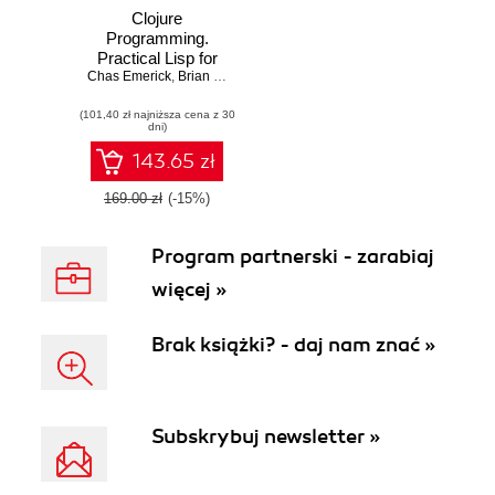
Clojure
Programming.
Practical Lisp for
Chas Emerick
the Java World
,
Brian Carper
,
Christophe Grand
(101,40 zł najniższa cena z 30
dni)
143.65 zł
169.00 zł
(-15%)
Program partnerski - zarabiaj
więcej »
Brak książki? - daj nam znać »
Subskrybuj newsletter »