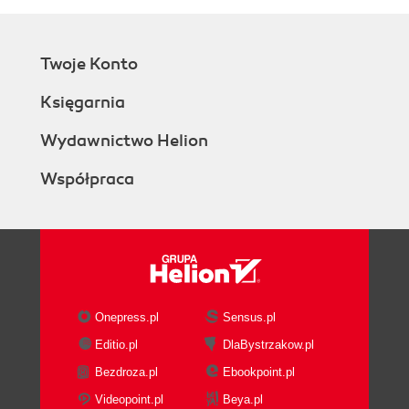
Twoje Konto
Księgarnia
Wydawnictwo Helion
Współpraca
Onepress.pl
Sensus.pl
Editio.pl
DlaBystrzakow.pl
Bezdroza.pl
Ebookpoint.pl
Videopoint.pl
Beya.pl