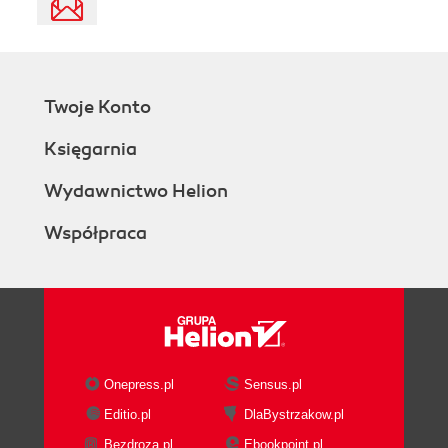
Twoje Konto
Księgarnia
Wydawnictwo Helion
Współpraca
Onepress.pl
Sensus.pl
Editio.pl
DlaBystrzakow.pl
Bezdroza.pl
Ebookpoint.pl