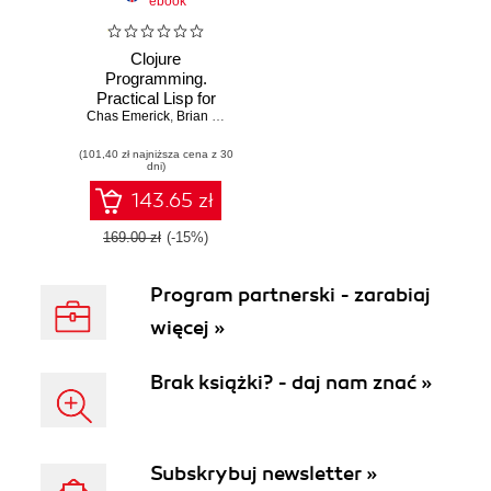
ebook
Clojure
Programming.
Practical Lisp for
Chas Emerick
the Java World
,
Brian Carper
,
Christophe Grand
(101,40 zł najniższa cena z 30
dni)
143.65 zł
169.00 zł
(-15%)
Program partnerski - zarabiaj
więcej »
Brak książki? - daj nam znać »
Subskrybuj newsletter »