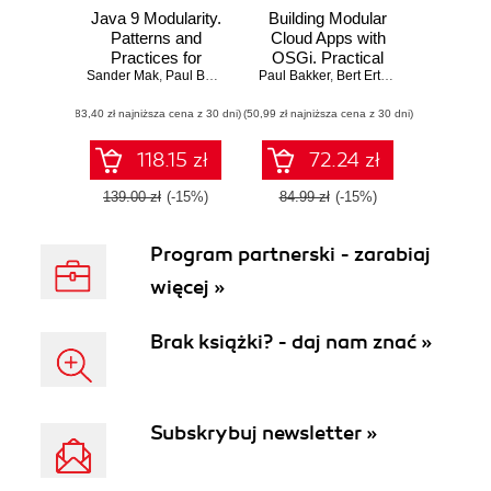
Java 9 Modularity.
Building Modular
Patterns and
Cloud Apps with
Practices for
OSGi. Practical
Sander Mak
Developing
,
Paul Bakker
Paul Bakker
Modularity with
,
Bert Ertman
Maintainable
Java in the Cloud
(83,40 zł najniższa cena z 30 dni)
Applications
(50,99 zł najniższa cena z 30 dni)
Age
118.15 zł
72.24 zł
139.00 zł
(-15%)
84.99 zł
(-15%)
Program partnerski - zarabiaj
więcej »
Brak książki? - daj nam znać »
Subskrybuj newsletter »