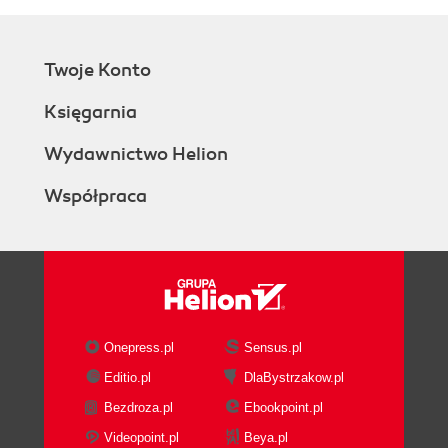
Twoje Konto
Księgarnia
Wydawnictwo Helion
Współpraca
Onepress.pl
Sensus.pl
Editio.pl
DlaBystrzakow.pl
Bezdroza.pl
Ebookpoint.pl
Videopoint.pl
Beya.pl