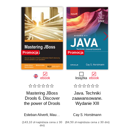
Promocja
Promocja
Promocj
ebook
książka
ebook
ksią
Mastering JBoss
Java. Techniki
Java.
Drools 6. Discover
zaawansowane.
Wyd
the power of Drools
Wydanie XIII
6 and Business
Cay S
Rules for
Esteban Aliverti
,
Mauricio Salatino
Cay S. Horstmann
,
Mariano De Maio
developing
(143,10 zł najniższa cena z 30
(84,50 zł najniższa cena z 30 dni)
(74,50 zł naj
complex scenarios
dni)