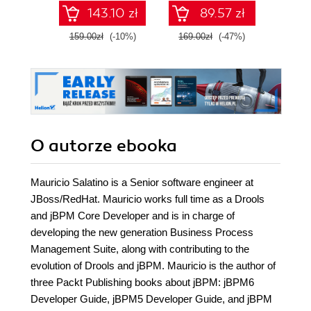
in your applications
143.10 zł
89.57 zł
159.00zł
(-10%)
169.00zł
(-47%)
149.0
O autorze
ebooka
Mauricio Salatino is a Senior software engineer at
JBoss/RedHat. Mauricio works full time as a Drools
and jBPM Core Developer and is in charge of
developing the new generation Business Process
Management Suite, along with contributing to the
evolution of Drools and jBPM. Mauricio is the author of
three Packt Publishing books about jBPM: jBPM6
Developer Guide, jBPM5 Developer Guide, and jBPM