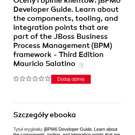
Oceny i opinie klientów: jBPM6
Developer Guide. Learn about
the components, tooling, and
integration points that are
part of the JBoss Business
Process Management (BPM)
framework - Third Edition
Mauricio Salatino
Dodaj opinię
Szczegóły
ebooka
Tytuł oryginału:
jBPM6 Developer Guide. Learn about
the components, tooling, and integration points that are