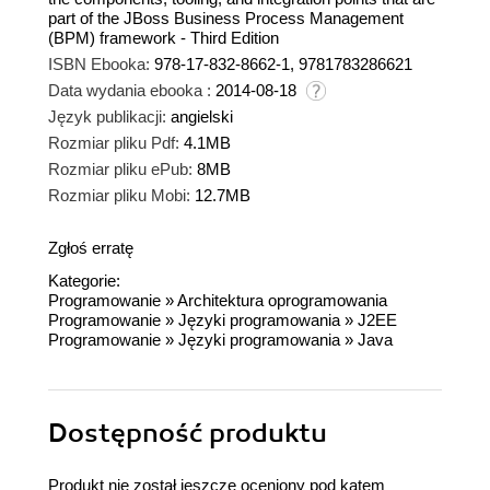
part of the JBoss Business Process Management
(BPM) framework - Third Edition
ISBN Ebooka:
978-17-832-8662-1, 9781783286621
Data wydania ebooka :
2014-08-18
Język publikacji:
angielski
Rozmiar pliku Pdf:
4.1MB
Rozmiar pliku ePub:
8MB
Rozmiar pliku Mobi:
12.7MB
Zgłoś erratę
Kategorie:
Programowanie
»
Architektura oprogramowania
Programowanie
»
Języki programowania
»
J2EE
Programowanie
»
Języki programowania
»
Java
Dostępność produktu
Produkt nie został jeszcze oceniony pod kątem