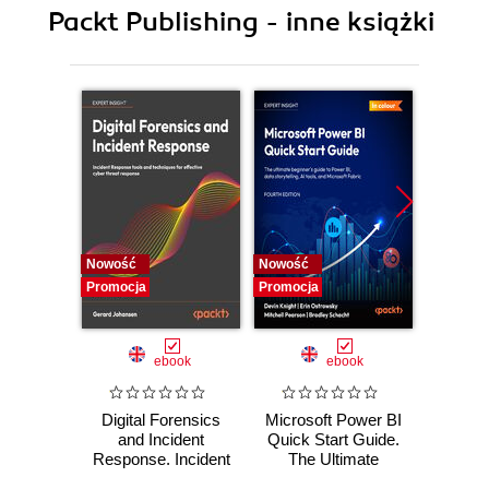
7. Human Interactions
Packt Publishing - inne książki
8. Implementing Persistence and Transactions
9. jBPM Integration with other Knowledge
definitions
10. KIE Workbench Integration with External
Systems
11. Appendix A
Nowość
Nowość
Nowość
Promocja
Promocja
Promocj
ebook
ebook
Digital Forensics
Microsoft Power BI
Pract
and Incident
Quick Start Guide.
Intel
Response. Incident
The Ultimate
Data-D
Response tools
Beginner's Guide
Hunti