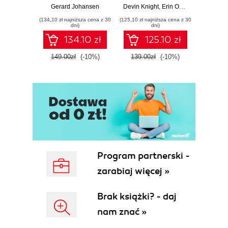
and techniques for
to Power BI, Data
your c
Gerard Johansen
Devin Knight
,
Erin Ostrowsky
,
Mitchel
effective cyber
Storytelling, AI
effor
(134,10 zł najniższa cena z 30
(125,10 zł najniższa cena z 30
(116,10 zł 
threat response -
Tools, and
dete
dni)
dni)
Fourth Edition
Microsoft Fabric -
def
134.10 zł
125.10 zł
Fourth Edition
ATT&C
tool
149.00zł
(-10%)
139.00zł
(-10%)
129.0
E
Program partnerski -
zarabiaj więcej »
Brak książki? - daj
nam znać »