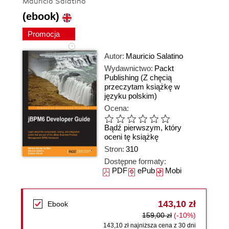
Mauricio Salatino
(ebook)
Promocja
Autor:
Mauricio Salatino
Wydawnictwo:
Packt
Publishing
(Z chęcią
przeczytam książkę w
języku polskim)
Ocena:
Bądź pierwszym, który
oceni tę książkę
Stron:
310
Dostępne formaty:
PDF
ePub
Mobi
143,10 zł
Ebook
159,00 zł
(-10%)
143,10 zł najniższa cena z 30 dni