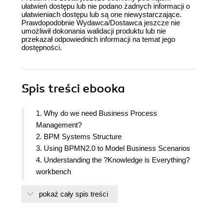
ułatwień dostępu lub nie podano żadnych informacji o
ułatwieniach dostępu lub są one niewystarczające.
Prawdopodobnie Wydawca/Dostawca jeszcze nie
umożliwił dokonania walidacji produktu lub nie
przekazał odpowiednich informacji na temat jego
dostępności.
Spis treści
ebooka
1. Why do we need Business Process
Management?
2. BPM Systems Structure
3. Using BPMN2.0 to Model Business Scenarios
4. Understanding the ?Knowledge is Everything?
workbench
5. Creating a Process Project in KIE Workbench
pokaż cały spis treści
6. Defining your Environment with the Runtime
Manager