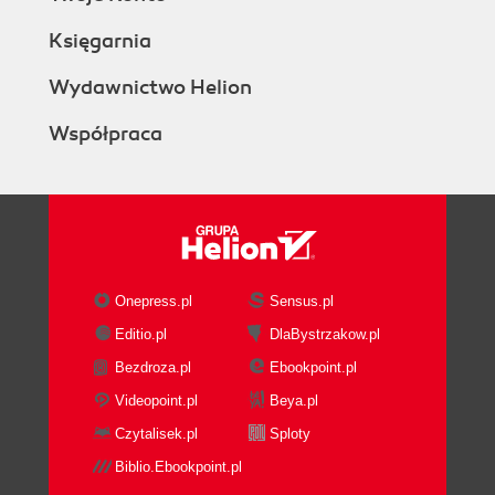
Księgarnia
Wydawnictwo Helion
Współpraca
Onepress.pl
Sensus.pl
Editio.pl
DlaBystrzakow.pl
Bezdroza.pl
Ebookpoint.pl
Videopoint.pl
Beya.pl
Czytalisek.pl
Sploty
Biblio.Ebookpoint.pl