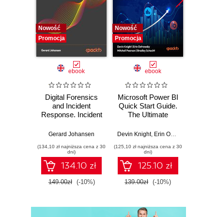
Nowość
Nowość
Nowość
Promocja
Promocja
Promocj
ebook
ebook
Digital Forensics
Microsoft Power BI
Pract
and Incident
Quick Start Guide.
Intel
Response. Incident
The Ultimate
Data-D
Response tools
Beginner's Guide
Hunti
and techniques for
to Power BI, Data
your c
Gerard Johansen
Devin Knight
,
Erin Ostrowsky
,
Mitchel
effective cyber
Storytelling, AI
effor
(134,10 zł najniższa cena z 30
(125,10 zł najniższa cena z 30
(116,10 zł 
threat response -
Tools, and
dete
dni)
dni)
Fourth Edition
Microsoft Fabric -
def
134.10 zł
125.10 zł
Fourth Edition
ATT&C
tool
149.00zł
(-10%)
139.00zł
(-10%)
129.0
E