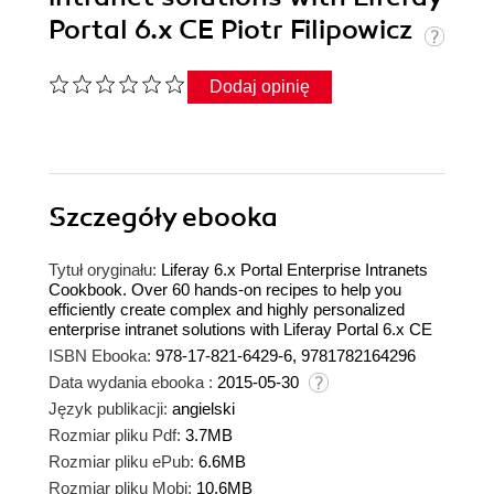
Portal 6.x CE Piotr Filipowicz
Dodaj opinię
Szczegóły
ebooka
Tytuł oryginału:
Liferay 6.x Portal Enterprise Intranets
Cookbook. Over 60 hands-on recipes to help you
efficiently create complex and highly personalized
enterprise intranet solutions with Liferay Portal 6.x CE
ISBN Ebooka:
978-17-821-6429-6, 9781782164296
Data wydania ebooka :
2015-05-30
Język publikacji:
angielski
Rozmiar pliku Pdf:
3.7MB
Rozmiar pliku ePub:
6.6MB
Rozmiar pliku Mobi:
10.6MB