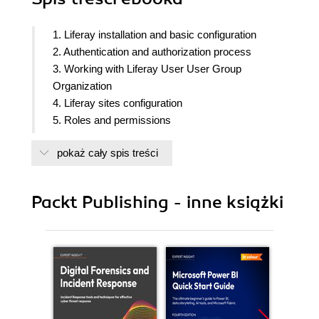
1. Liferay installation and basic configuration
2. Authentication and authorization process
3. Working with Liferay User User Group
Organization
4. Liferay sites configuration
5. Roles and permissions
6. Documents and media in Liferay
pokaż cały spis treści
7. Working with content
8. Searching in Liferay
9. Liferay Workflow capability
Packt Publishing - inne książki
10. Collaboration tools
11. Quick tricks and advanced knowledge
12. Basic performance tuning