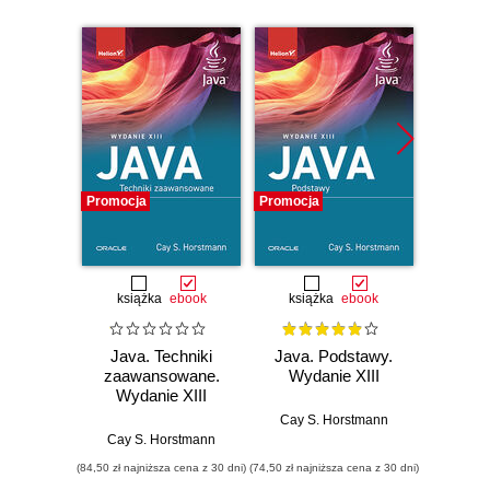
Promocja
Promocja
Promocj
książka
ebook
książka
ebook
ksią
Java. Techniki
Java. Podstawy.
Java.
zaawansowane.
Wydanie XIII
progr
Wydanie XIII
Wyd
Cay S. Horstmann
Cay S. Horstmann
Jos
(84,50 zł najniższa cena z 30 dni)
(74,50 zł najniższa cena z 30 dni)
(49,50 zł naj