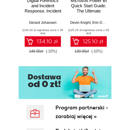
Digital Forensics
Microsoft Power BI
Pract
and Incident
Quick Start Guide.
Intel
Response. Incident
The Ultimate
Data-D
Response tools
Beginner's Guide
Hunti
and techniques for
to Power BI, Data
your c
Gerard Johansen
Devin Knight
,
Erin Ostrowsky
,
Mitchel
effective cyber
Storytelling, AI
effor
(134,10 zł najniższa cena z 30
(125,10 zł najniższa cena z 30
(116,10 zł 
threat response -
Tools, and
dete
dni)
dni)
Fourth Edition
Microsoft Fabric -
def
134.10 zł
125.10 zł
Fourth Edition
ATT&C
tool
149.00zł
(-10%)
139.00zł
(-10%)
129.0
E
Program partnerski -
zarabiaj więcej »