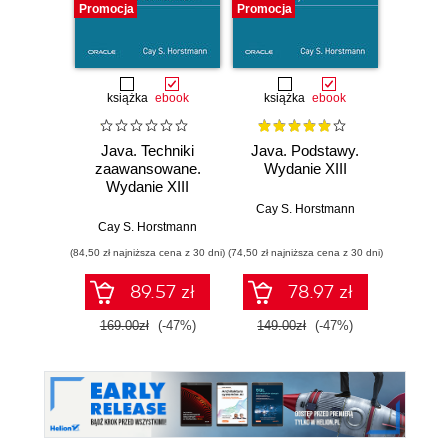
Promocja
Promocja
Promocj
książka
ebook
książka
ebook
ksią
Java. Techniki
Java. Podstawy.
Java.
zaawansowane.
Wydanie XIII
progr
Wydanie XIII
Wyd
Cay S. Horstmann
Cay S. Horstmann
Jos
(84,50 zł najniższa cena z 30 dni)
(74,50 zł najniższa cena z 30 dni)
(49,50 zł naj
89.57 zł
78.97 zł
169.00zł
(-47%)
149.00zł
(-47%)
99.0