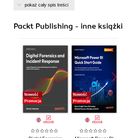
pokaż cały spis treści
8. Managing and Monitoring Infinispan
9. Server Modules
10. Getting Started with Hibernate OGM
Packt Publishing - inne książki
11. An Introduction to JGroups
12. Advanced Topics
Nowość
Nowość
Nowość
Promocja
Promocja
Promocj
ebook
ebook