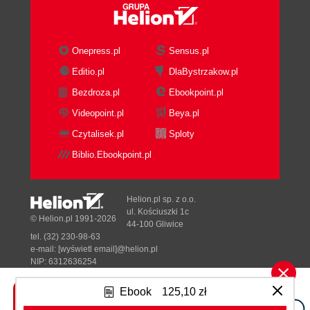
Onepress.pl
Sensus.pl
Editio.pl
DlaBystrzakow.pl
Bezdroza.pl
Ebookpoint.pl
Videopoint.pl
Beya.pl
Czytalisek.pl
Sploty
Biblio.Ebookpoint.pl
Helion.pl sp. z o.o.
ul. Kościuszki 1c
© Helion.pl 1991-2026
44-100 Gliwice
tel. (32) 230-98-63
e-mail:
[wyświetl email]@helion.pl
NIP: 6312636254
Regon: 241989027
Ebook
125,10 zł
Designed with ♥ by
Tonik.pl