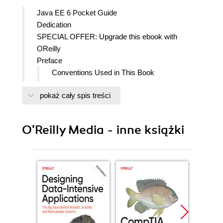
Java EE 6 Pocket Guide
Dedication
SPECIAL OFFER: Upgrade this ebook with
OReilly
Preface
Conventions Used in This Book
Using Code Examples
pokaż cały spis treści
Safari Books Online
How to Contact Us
Acknowledgments
O'Reilly Media - inne książki
1. Java Platform, Enterprise Edition
Introduction
Deliverables
Whats New in Java EE 6
2. Managed Beans
Define and Use a Managed Bean
Lifecycle Callback
3. Servlets