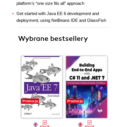
platform’s “one size fits all” approach
Get started with Java EE 6 development and
deployment, using NetBeans IDE and GlassFish
Wybrane bestsellery
Promocja
Promocja
Promocj
ebook
ebook
ksią