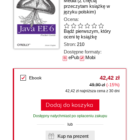
Media
(Z chęcią
przeczytam książkę w
języku polskim)
Ocena:
Bądź pierwszym, który
oceni tę książkę
Stron:
210
Dostępne formaty:
ePub
Mobi
42,42 zł
Ebook
49,90 zł
(-15%)
42,42 zł najniższa cena z 30 dni
Dodaj do koszyka
Dostępny natychmiast po opłaceniu zakupu
lub
Kup na prezent