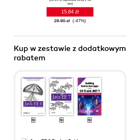
dni)
15.84 zł
29.90 zł
(-47%)
Kup w zestawie z dodatkowym
rabatem