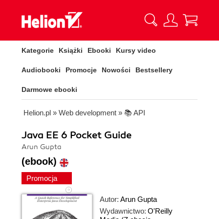
Kategorie
Książki
Ebooki
Kursy video
Audiobooki
Promocje
Nowości
Bestsellery
Darmowe ebooki
Helion.pl
»
Web development
»
📚 API
Java EE 6 Pocket Guide
Arun Gupta
(ebook)
Promocja
Autor:
Arun Gupta
Wydawnictwo:
O'Reilly