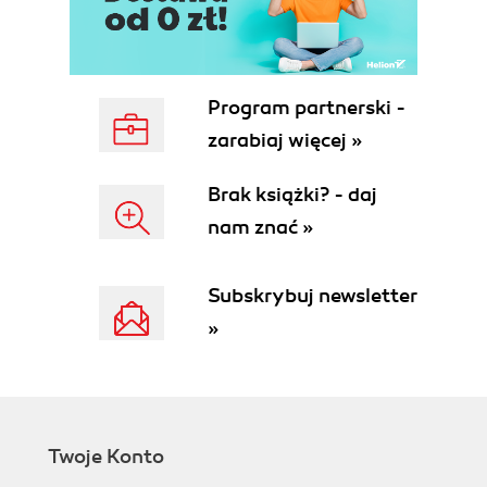
Stateless Session Beans
Singleton Session Beans
Message-Driven Beans
Portable Global JNDI Names
Program partnerski -
Transactions
zarabiaj więcej »
Asynchronous
Timers
Brak książki? - daj
Embeddable API
nam znać »
EJB.Lite
6. Contexts and Dependency Injection
Injection Points
Subskrybuj newsletter
Qualifier and Alternative
»
Producer and Disposer
Interceptors and Decorators
Scopes and Contexts
Stereotypes
Events
Twoje Konto
Portable Extensions