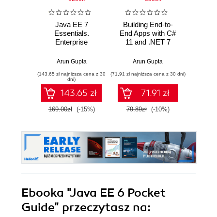
Java EE 7
Building End-to-
Ja
Essentials.
End Apps with C#
Le
Enterprise
11 and .NET 7
kie
Developer
Handbook
Arun Gupta
Arun Gupta
Ar
(143,65 zł najniższa cena z 30
(71,91 zł najniższa cena z 30 dni)
(14,95 zł naj
dni)
143.65 zł
71.91 zł
169.00zł
(-15%)
79.89zł
(-10%)
29.9
Ebooka
"Java EE 6 Pocket
Guide"
przeczytasz na: