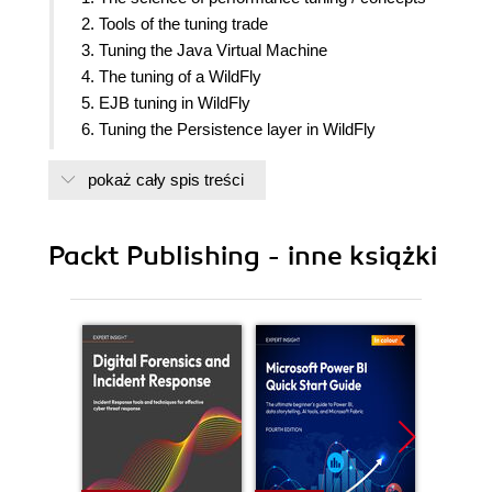
2. Tools of the tuning trade
3. Tuning the Java Virtual Machine
4. The tuning of a WildFly
5. EJB tuning in WildFly
6. Tuning the Persistence layer in WildFly
7. Tuning the Web Container in WildFly
pokaż cały spis treści
8. Tuning web applications and services
9. HornetQ & JMS
10. Tuning a swarm (cluster) of WildFlies
Packt Publishing - inne książki