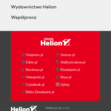
Wydawnictwo Helion
Współpraca
Onepress.pl
Sensus.pl
Editio.pl
DlaBystrzakow.pl
Bezdroza.pl
Ebookpoint.pl
Videopoint.pl
Beya.pl
Czytalisek.pl
Sploty
Biblio.Ebookpoint.pl
Helion.pl sp. z o.o.