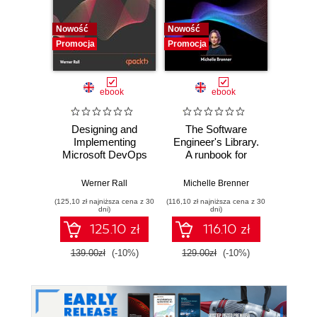
Nowość
Nowość
Nowość
Promocja
Promocja
Promocj
ebook
ebook
Designing and
The Software
Poli
Implementing
Engineer's Library.
Prog
Microsoft DevOps
A runbook for
Prin
Solutions AZ 400
building reliable
prac
Certification Guide.
systems and a
buildi
Werner Rall
Michelle Brenner
Jer
Gain Azure
resilient career
mainta
(125,10 zł najniższa cena z 30
(116,10 zł najniższa cena z 30
(134,10 zł 
DevOps expertise,
pe
dni)
dni)
pass the AZ-400
softwa
125.10 zł
116.10 zł
with confidence,
E
and boost your
139.00zł
(-10%)
129.00zł
(-10%)
149.0
cloud career