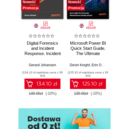
Nowość
Nowość
Nowość
Promocja
Promocja
Promocj
ebook
ebook
Digital Forensics
Microsoft Power BI
Pract
and Incident
Quick Start Guide.
Intel
Response. Incident
The Ultimate
Data-D
Response tools
Beginner's Guide
Hunti
and techniques for
to Power BI, Data
your c
Gerard Johansen
Devin Knight
,
Erin Ostrowsky
,
Mitchel
effective cyber
Storytelling, AI
effor
(134,10 zł najniższa cena z 30
(125,10 zł najniższa cena z 30
(116,10 zł 
threat response -
Tools, and
dete
dni)
dni)
Fourth Edition
Microsoft Fabric -
def
134.10 zł
125.10 zł
Fourth Edition
ATT&C
tool
149.00zł
(-10%)
139.00zł
(-10%)
129.0
E