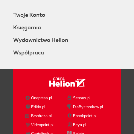
Twoje Konto
Księgarnia
Wydawnictwo Helion
Współpraca
Onepress.pl
Sensus.pl
Editio.pl
DlaBystrzakow.pl
Bezdroza.pl
Ebookpoint.pl
Videopoint.pl
Beya.pl
Czytalisek.pl
Sploty