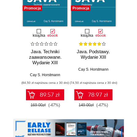
Promocja
Promocja
Promocj
książka
ebook
książka
ebook
ksią
Java. Techniki
Java. Podstawy.
Java.
zaawansowane.
Wydanie XIII
progr
Wydanie XIII
Wyd
Cay S. Horstmann
Cay S. Horstmann
Jos
(84,50 zł najniższa cena z 30 dni)
(74,50 zł najniższa cena z 30 dni)
(49,50 zł naj
89.57 zł
78.97 zł
169.00zł
(-47%)
149.00zł
(-47%)
99.0