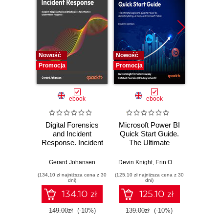
Nowość
Nowość
Nowość
Promocja
Promocja
Promocj
ebook
ebook
Digital Forensics
Microsoft Power BI
Pract
and Incident
Quick Start Guide.
Intel
Response. Incident
The Ultimate
Data-D
Response tools
Beginner's Guide
Hunti
and techniques for
to Power BI, Data
your c
Gerard Johansen
Devin Knight
,
Erin Ostrowsky
,
Mitchel
effective cyber
Storytelling, AI
effor
(134,10 zł najniższa cena z 30
(125,10 zł najniższa cena z 30
(116,10 zł 
threat response -
Tools, and
dete
dni)
dni)
Fourth Edition
Microsoft Fabric -
def
134.10 zł
125.10 zł
Fourth Edition
ATT&C
tool
149.00zł
(-10%)
139.00zł
(-10%)
129.0
E