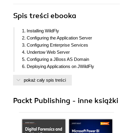
Spis treści
ebooka
1. Installing WildFly
2. Configuring the Application Server
3. Configuring Enterprise Services
4. Undertow Web Server
5. Configuring a JBoss AS Domain
6. Deploying Applications on JWildFly
7. Managing the Application Server
pokaż cały spis treści
8. Clustering
9. Load-balancing Web Applications
10. Securing WildFly
Packt Publishing - inne książki
11. Taking WildFly in the Cloud
12. Appendix