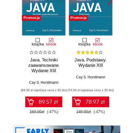
Promocja
Promocja
Promocj
książka
ebook
książka
ebook
ksią
Java. Techniki
Java. Podstawy.
Java.
zaawansowane.
Wydanie XIII
progr
Wydanie XIII
Wyd
Cay S. Horstmann
Cay S. Horstmann
Jos
(84,50 zł najniższa cena z 30 dni)
(74,50 zł najniższa cena z 30 dni)
(49,50 zł naj
89.57 zł
78.97 zł
169.00zł
(-47%)
149.00zł
(-47%)
99.0