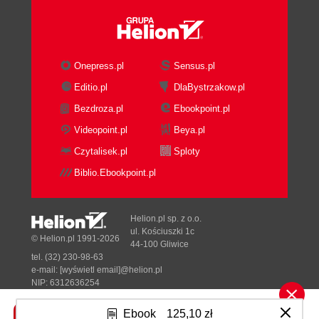
Onepress.pl
Sensus.pl
Editio.pl
DlaBystrzakow.pl
Bezdroza.pl
Ebookpoint.pl
Videopoint.pl
Beya.pl
Czytalisek.pl
Sploty
Biblio.Ebookpoint.pl
Helion.pl sp. z o.o.
ul. Kościuszki 1c
© Helion.pl 1991-2026
44-100 Gliwice
tel. (32) 230-98-63
e-mail:
[wyświetl email]@helion.pl
NIP: 6312636254
Regon: 241989027
Ebook
125,10 zł
Designed with ♥ by
Tonik.pl