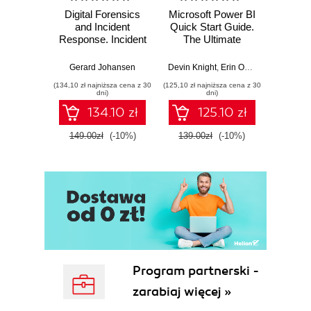
Digital Forensics
Microsoft Power BI
Pract
and Incident
Quick Start Guide.
Intel
Response. Incident
The Ultimate
Data-D
Response tools
Beginner's Guide
Hunti
and techniques for
to Power BI, Data
your c
Gerard Johansen
Devin Knight
,
Erin Ostrowsky
,
Mitchel
effective cyber
Storytelling, AI
effor
(134,10 zł najniższa cena z 30
(125,10 zł najniższa cena z 30
(116,10 zł 
threat response -
Tools, and
dete
dni)
dni)
Fourth Edition
Microsoft Fabric -
def
134.10 zł
125.10 zł
Fourth Edition
ATT&C
tool
149.00zł
(-10%)
139.00zł
(-10%)
129.0
E
Program partnerski -
zarabiaj więcej »