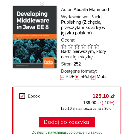
Autor:
Abdalla Mahmoud
Wydawnictwo:
Packt
Publishing
(Z chęcią
przeczytam książkę w
języku polskim)
Ocena:
Bądź pierwszym, który
oceni tę książkę
Stron:
252
Dostępne formaty:
PDF
ePub
Mobi
125,10 zł
Ebook
139,00 zł
(-10%)
125,10 zł najniższa cena z 30 dni
Dodaj do koszyka
Dostępny natychmiast po opłaceniu zakupu