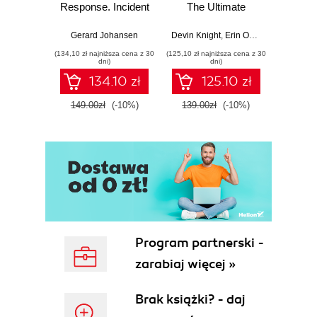
Response. Incident
The Ultimate
Data-D
Response tools
Beginner's Guide
Hunti
and techniques for
to Power BI, Data
your c
Gerard Johansen
Devin Knight
,
Erin Ostrowsky
,
Mitchel
effective cyber
Storytelling, AI
effor
(134,10 zł najniższa cena z 30
(125,10 zł najniższa cena z 30
(116,10 zł 
threat response -
Tools, and
dete
dni)
dni)
Fourth Edition
Microsoft Fabric -
def
134.10 zł
125.10 zł
Fourth Edition
ATT&C
tool
149.00zł
(-10%)
139.00zł
(-10%)
129.0
E
Program partnerski -
zarabiaj więcej »
Brak książki? - daj