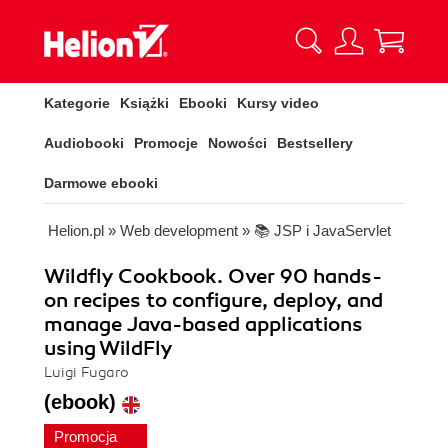
Kategorie
Książki
Ebooki
Kursy video
Audiobooki
Promocje
Nowości
Bestsellery
Darmowe ebooki
Helion.pl
»
Web development
»
📚 JSP i JavaServlet
Wildfly Cookbook. Over 90 hands-
on recipes to configure, deploy, and
manage Java-based applications
using WildFly
Luigi Fugaro
(ebook)
Promocja