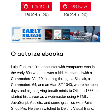
Docker,
dire
125.10 zł
98.10 zł
Kubernetes, and
adva
OpenShift
139.00zł
(-10%)
109.00zł
(-10%)
179.0
O autorze
ebooka
Luigi Fugaro's first encounter with computers was in
the early 80s when he was a kid. He started with a
Commodore Vic-20, passing through a Sinclair, a
Commodore 64, and an Atari ST 1040, where he spent
days and nights giving breath mints to Otis. In 1998, he
started his career as a webmaster doing HTML,
JavaScript, Applets, and some graphics with Paint
Shop Pro. He then switched to Delphi, Visual Basic,