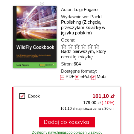
Autor:
Luigi Fugaro
Wydawnictwo:
Packt
Publishing
(Z chęcią
przeczytam książkę w
języku polskim)
Ocena:
Bądź pierwszym, który
oceni tę książkę
Stron:
604
Dostępne formaty:
PDF
ePub
Mobi
161,10 zł
Ebook
179,00 zł
(-10%)
161,10 zł najniższa cena z 30 dni
Dodaj do koszyka
Dostępny natychmiast po opłaceniu zakupu