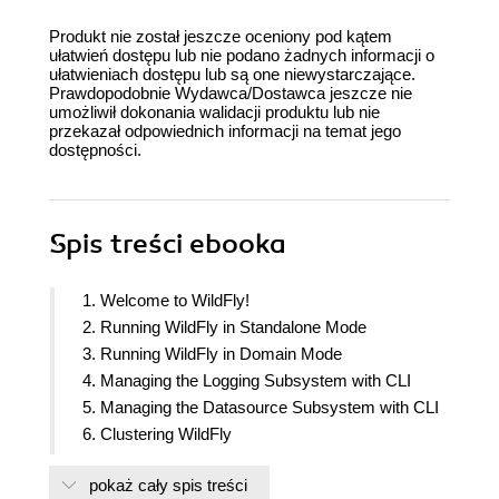
Produkt nie został jeszcze oceniony pod kątem
ułatwień dostępu lub nie podano żadnych informacji o
ułatwieniach dostępu lub są one niewystarczające.
Prawdopodobnie Wydawca/Dostawca jeszcze nie
umożliwił dokonania walidacji produktu lub nie
przekazał odpowiednich informacji na temat jego
dostępności.
Spis treści
ebooka
1. Welcome to WildFly!
2. Running WildFly in Standalone Mode
3. Running WildFly in Domain Mode
4. Managing the Logging Subsystem with CLI
5. Managing the Datasource Subsystem with CLI
6. Clustering WildFly
7. Balancing WildFly
pokaż cały spis treści
8. Commanding the CLI