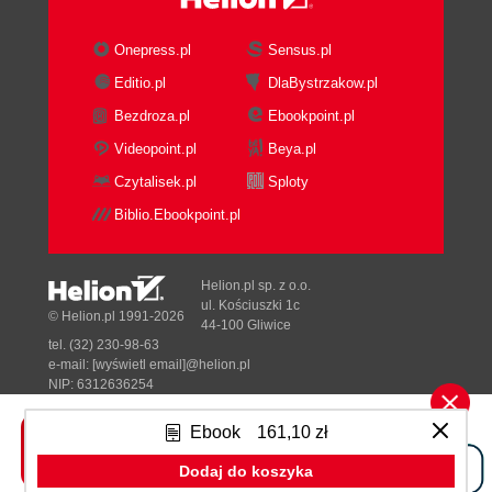
Onepress.pl
Sensus.pl
Editio.pl
DlaBystrzakow.pl
Bezdroza.pl
Ebookpoint.pl
Videopoint.pl
Beya.pl
Czytalisek.pl
Sploty
Biblio.Ebookpoint.pl
Helion.pl sp. z o.o.
ul. Kościuszki 1c
© Helion.pl 1991-2026
44-100 Gliwice
tel. (32) 230-98-63
e-mail:
[wyświetl email]@helion.pl
NIP: 6312636254
Regon: 241989027
Ebook
161,10 zł
Designed with ♥ by
Tonik.pl
Dodaj do koszyka