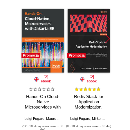
Promocja
Promocja
Promocj
ebook
ebook
Hands-On Cloud-
Redis Stack for
Maste
Native
Application
En
Microservices with
Modernization.
App
Jakarta EE. Build
Build real-time
Platf
scalable and
multi-model
deta
Luigi Fugaro
,
Mauro Vocale
Luigi Fugaro
,
Mirko Ortensi
reactive
applications at any
Entep
(125,10 zł najniższa cena z 30
(98,10 zł najniższa cena z 30 dni)
(161,10 zł 
microservices with
scale with Redis
suppor
dni)