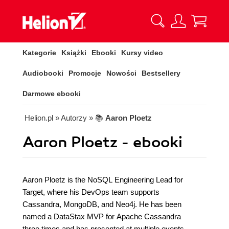
Kategorie
Książki
Ebooki
Kursy video
Audiobooki
Promocje
Nowości
Bestsellery
Darmowe ebooki
Helion.pl
» Autorzy
» 📚
Aaron Ploetz
Aaron Ploetz - ebooki
Aaron Ploetz is the NoSQL Engineering Lead for
Target, where his DevOps team supports
Cassandra, MongoDB, and Neo4j. He has been
named a DataStax MVP for Apache Cassandra
three times and has presented at multiple events,