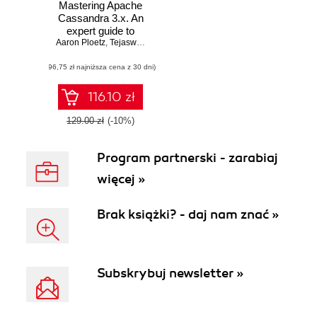
Mastering Apache
Cassandra 3.x. An
expert guide to
Aaron Ploetz
improving
,
Tejaswi Malepati
database
(96,75 zł najniższa cena z 30 dni)
scalability and
availability without
compromising
116.10 zł
performance -
Third Edition
129.00 zł
(-10%)
Program partnerski - zarabiaj
więcej »
Brak książki? - daj nam znać »
Subskrybuj newsletter »