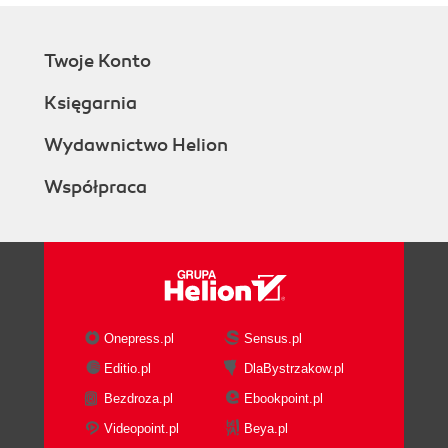
Twoje Konto
Księgarnia
Wydawnictwo Helion
Współpraca
Onepress.pl
Sensus.pl
Editio.pl
DlaBystrzakow.pl
Bezdroza.pl
Ebookpoint.pl
Videopoint.pl
Beya.pl