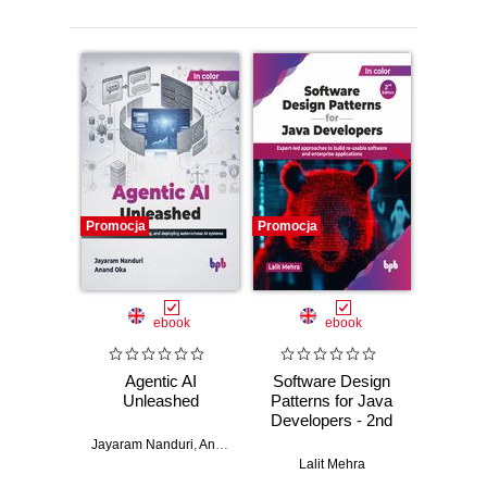
Promocja
Promocja
Promocj
ebook
ebook
Agentic AI
Software Design
L
Unleashed
Patterns for Java
Gene
Developers - 2nd
Edition
Jayaram Nanduri
,
Anand Oka
Ker
Lalit Mehra