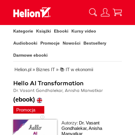
Kategorie
Książki
Ebooki
Kursy video
Audiobooki
Promocje
Nowości
Bestsellery
Darmowe ebooki
Helion.pl
»
Biznes IT
»
📚 IT w ekonomii
Hello AI Transformation
Dr. Vasant Gondhalekar, Anisha Manvatkar
(ebook)
Promocja
Autorzy:
Dr. Vasant
Gondhalekar
,
Anisha
Manvatkar