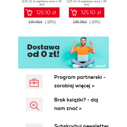
(125,10 zł najniższa cena z 30
(125,10 zł najniższa cena z 30
(125,10 zł 
dni)
dni)
125.10 zł
125.10 zł
139.00zł
(-10%)
139.00zł
(-10%)
139.0
Program partnerski -
zarabiaj więcej »
Brak książki? - daj
nam znać »
Subskrybuj newsletter