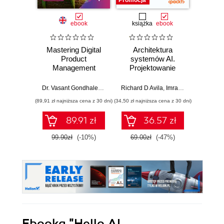
Promocja
ebook
książka
ebook
ksią
Mastering Digital
Architektura
Mo
Product
systemów AI.
Sz
Management
Projektowanie
inte
skalowalnego i
zagr
niezawodnego
global
Dr. Vasant Gondhalekar
,
Shalini Dinesh
Richard D Avila
,
Imran Ahmad
Jame
oprogramowania
(89,91 zł najniższa cena z 30 dni)
(34,50 zł najniższa cena z 30 dni)
(32,45 zł naj
89.91 zł
36.57 zł
99.90zł
(-10%)
69.00zł
(-47%)
64.9
Ebooka
"Hello AI