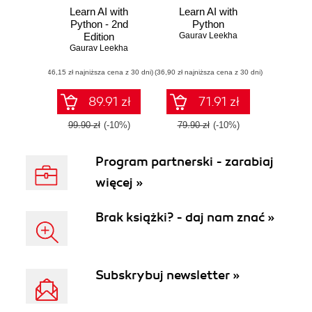
Learn AI with
Learn AI with
Python - 2nd
Python
Edition
Gaurav Leekha
Gaurav Leekha
(46,15 zł najniższa cena z 30 dni)
(36,90 zł najniższa cena z 30 dni)
89.91 zł
71.91 zł
99.90 zł
(-10%)
79.90 zł
(-10%)
Program partnerski - zarabiaj
więcej »
Brak książki? - daj nam znać »
Subskrybuj newsletter »