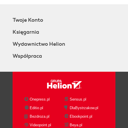
Twoje Konto
Księgarnia
Wydawnictwo Helion
Współpraca
Onepress.pl
Sensus.pl
Editio.pl
DlaBystrzakow.pl
Bezdroza.pl
Ebookpoint.pl
Videopoint.pl
Beya.pl