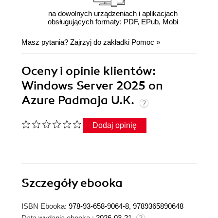
na dowolnych urządzeniach i aplikacjach
obsługujących formaty: PDF, EPub, Mobi
Masz pytania? Zajrzyj do zakładki
Pomoc
»
Oceny i opinie klientów:
Windows Server 2025 on
Azure Padmaja U.K.
Dodaj opinię
Szczegóły
ebooka
ISBN Ebooka:
978-93-658-9064-8, 9789365890648
Data wydania ebooka :
2026-03-21