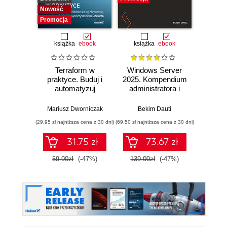
Nowość
Promocja
książka
ebook
książka
ebook
ksią
Terraform w
Windows Server
Konte
praktyce. Buduj i
2025. Kompendium
wykor
automatyzuj
administratora i
Do
infrastrukturę
przygotowanie do
Po
chmurową oraz
egzaminu AZ-800.
Mariusz Dworniczak
Bekim Dauti
Pio
zarządzaj nią z
Wydanie IV
(29,95 zł najniższa cena z 30 dni)
(69,50 zł najniższa cena z 30 dni)
(19,95 zł naj
wykorzystaniem
Dockera
31.75 zł
73.67 zł
59.90zł
(-47%)
139.00zł
(-47%)
39.9