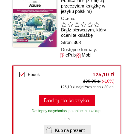
Publications
(Z chęcią
przeczytam książkę w
języku polskim)
Ocena:
Bądź pierwszym, który
oceni tę książkę
Stron:
368
Dostępne formaty:
ePub
Mobi
125,10 zł
Ebook
139,00 zł
(-10%)
125,10 zł najniższa cena z 30 dni
Dodaj do koszyka
Dostępny natychmiast po opłaceniu zakupu
lub
Kup na prezent