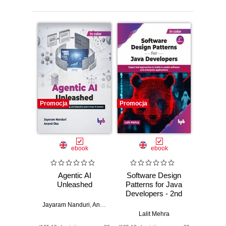
Promocja
Promocja
Promocj
ebook
ebook
Agentic AI
Software Design
L
Unleashed
Patterns for Java
Gene
Developers - 2nd
Edition
Jayaram Nanduri
,
Anand Oka
Ker
Lalit Mehra