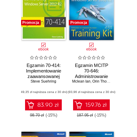
Promocja
Promocja
ebook
ebook
Egzamin 70-414:
Egzamin MCITP
Implementowanie
70-646:
zaawansowanej
Administrowanie
infrastruktury
Steve Suehring
Mclean Ian
Windows Server
,
Orin Thomas
serwerowej
2008 R2 Training
(49,35 zł najniższa cena z 30 dni)
Windows Server
(93,96 zł najniższa cena z 30 dni)
Kit
2012 R2. Windows
Server 2012 R2
83.90 zł
159.76 zł
98.70 zł
(-15%)
187.95 zł
(-15%)