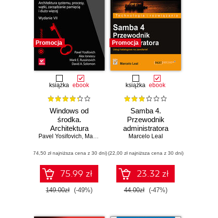
Promocja
Promocja
książka
ebook
książka
ebook
Windows od
Samba 4.
środka.
Przewodnik
Architektura
administratora
Pavel Yosifovich
systemu, procesy,
,
Mark Russinovich
Marcelo Leal
,
David Solomon
wątki, zarządzanie
(74,50 zł najniższa cena z 30 dni)
pamięcią i dużo
(22,00 zł najniższa cena z 30 dni)
więcej. Wydanie
VII
75.99 zł
23.32 zł
149.00zł
(-49%)
44.00zł
(-47%)