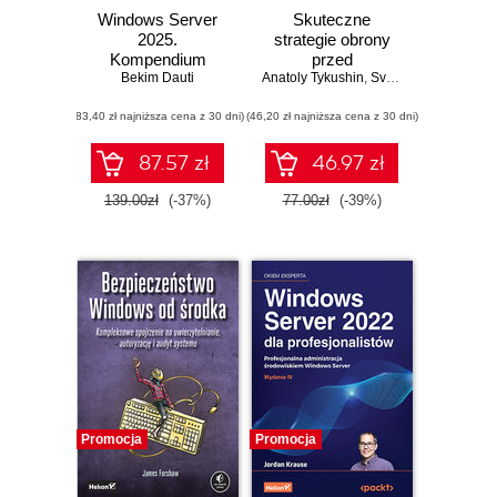
Windows Server
Skuteczne
2025.
strategie obrony
Kompendium
przed
administratora i
Bekim Dauti
Anatoly Tykushin
zaawansowanymi
,
Svetlana Ostrovskaya
przygotowanie do
cyberatakami.
(83,40 zł najniższa cena z 30 dni)
egzaminu AZ-800.
(46,20 zł najniższa cena z 30 dni)
Reagowanie na
Wydanie IV
incydenty
bezpieczeństwa w
87.57 zł
46.97 zł
systemie Windows
139.00zł
(-37%)
77.00zł
(-39%)
Promocja
Promocja