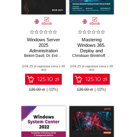
ebook
ebook
Windows Server
Mastering
2025
Windows 365.
Administration
Deploy and
Bekim Dauti
Fundamentals. A
,
Dr. Erdal Ozkaya
Christiaan Brinkhoff
Manage Cloud
,
Sandeep Patnaik
beginner's guide to
PCs and Windows
(104,25 zł najniższa cena z 30
managing and
(104,25 zł najniższa cena z 30
365 Link devices,
dni)
dni)
administering
Copilot with Intune,
Windows Server
and Intune Suite -
125.10 zł
125.10 zł
environments -
Second Edition
Fourth Edition
139.00 zł
(-10%)
139.00 zł
(-10%)