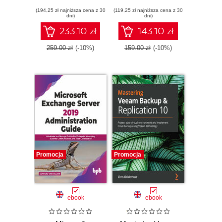
system
VxRail Appliance
(194,25 zł najniższa cena z 30
administrators to
(119,25 zł najniższa cena z 30
administration and
dni)
dni)
install, manage,
configuration
and deploy new
233.10 zł
143.10 zł
capabilities with
Windows Server
259.00 zł
(-10%)
159.00 zł
(-10%)
2019 - Third Edition
Promocja
Promocja
ebook
ebook