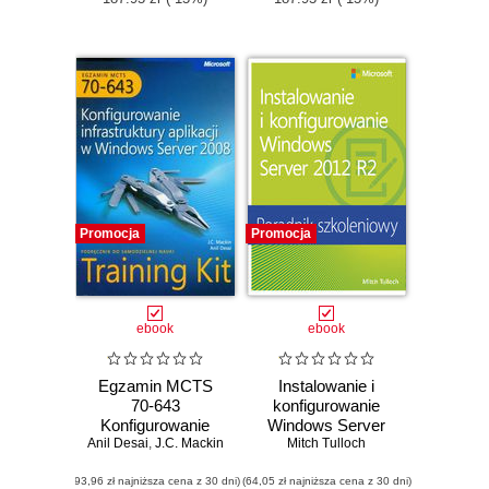
Promocja
Promocja
ebook
ebook
Egzamin MCTS
Instalowanie i
70-643
konfigurowanie
Konfigurowanie
Windows Server
Anil Desai
infrastruktury
,
J.C. Mackin
2012 R2 Poradnik
Mitch Tulloch
aplikacji w
szkoleniowy
(93,96 zł najniższa cena z 30 dni)
Windows Server
(64,05 zł najniższa cena z 30 dni)