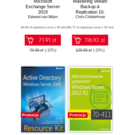
Microsoft
Mastering Veeam
Exchange Server
Backup &
2019
Replication 10.
Edward van Biljon
Administration
Protect your virtual
Chris Childerhose
Guide
environment and
(36,90 zł najniższa cena z 30 dni)
(96,75 zł najniższa cena z 30 dni)
implement cloud
backup using
Veeam technology
71.91 zł
116.10 zł
79.90 zł
(-10%)
129.00 zł
(-10%)
Promocja
Promocja