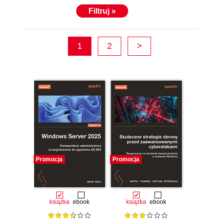
Filtruj »
1
2
>
Promocja
Promocja
książka
ebook
książka
ebook