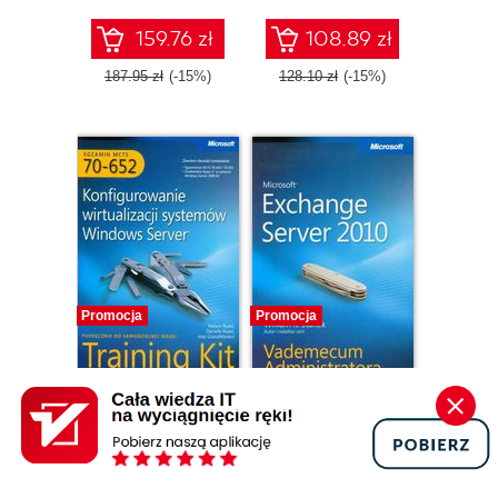
2008
159.76 zł
108.89 zł
187.95 zł
(-15%)
128.10 zł
(-15%)
Promocja
Promocja
ebook
ebook
MCTS Egzamin
Microsoft
70-652
Exchange Server