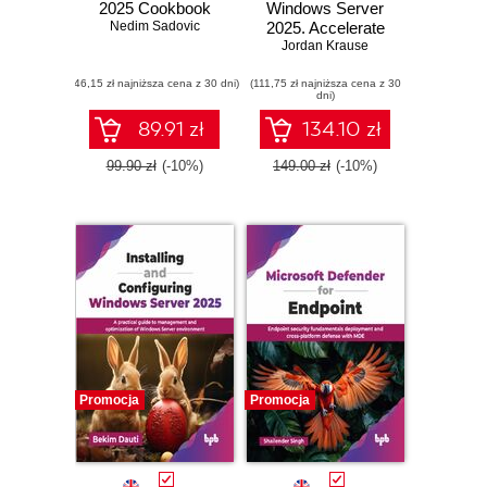
2025 Cookbook
Windows Server
Nedim Sadovic
2025. Accelerate
your journey from
Jordan Krause
IT Pro to System
(46,15 zł najniższa cena z 30 dni)
(111,75 zł najniższa cena z 30
Administrator using
dni)
the world's most
powerful server
89.91 zł
134.10 zł
platform - Fifth
Edition
99.90 zł
(-10%)
149.00 zł
(-10%)
Promocja
Promocja