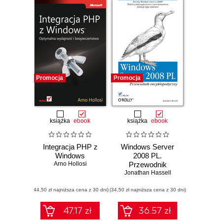
Promocja
Promocja
książka
ebook
książka
ebook
Integracja PHP z
Windows Server
Windows
2008 PL.
Arno Hollosi
Przewodnik
encyklopedyczny
Jonathan Hassell
(44,50 zł najniższa cena z 30 dni)
(34,50 zł najniższa cena z 30 dni)
47.17 zł
36.57 zł