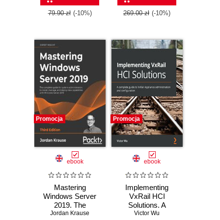
tasks - Fourth
Edition
79.90 zł
(-10%)
269.00 zł
(-10%)
Promocja
Promocja
ebook
ebook
Mastering
Implementing
Windows Server
VxRail HCI
2019. The
Solutions. A
complete guide for
Jordan Krause
complete guide to
Victor Wu