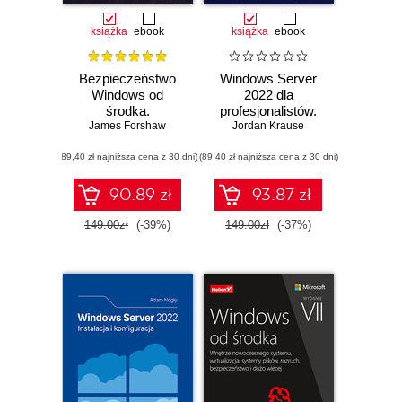
książka
ebook
książka
ebook
Bezpieczeństwo
Windows Server
Windows od
2022 dla
środka.
profesjonalistów.
Kompleksowe
James Forshaw
Profesjonalna
Jordan Krause
spojrzenie na
administracja
(89,40 zł najniższa cena z 30 dni)
uwierzytelnianie,
(89,40 zł najniższa cena z 30 dni)
środowiskiem
autoryzację i audyt
Windows Server.
systemu
Wydanie IV
90.89 zł
93.87 zł
149.00zł
(-39%)
149.00zł
(-37%)