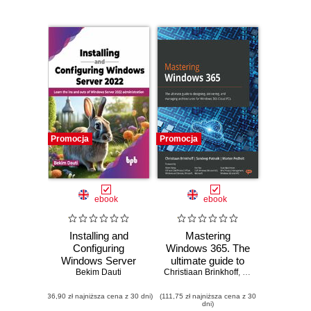
Promocja
Promocja
ebook
ebook
Installing and
Mastering
Configuring
Windows 365. The
Windows Server
ultimate guide to
Bekim Dauti
2022
Christiaan Brinkhoff
designing,
,
Sandeep Patnaik
delivering, and
(36,90 zł najniższa cena z 30 dni)
(111,75 zł najniższa cena z 30
managing
dni)
architectures for