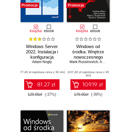
Promocja
Promocja
książka
ebook
książka
ebook
Windows Server
Windows od
2022. Instalacja i
środka. Wnętrze
konfiguracja
nowoczesnego
Adam Nogły
Mark Russinovich
systemu,
,
Andrea Allievi
,
Alex 
wirtualizacja,
(77,40 zł najniższa cena z 30 dni)
(107,40 zł najniższa cena z 30
systemy plików,
dni)
rozruch,
bezpieczeństwo i
81.27 zł
109.19 zł
dużo więcej.
Wydanie VII
129.00zł
(-37%)
179.00zł
(-39%)