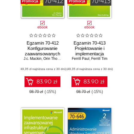
Promocja
Promocja
ebook
ebook
Egzamin 70-412
Egzamin 70-413
Konfigurowanie
Projektowanie i
zaawansowanych
implementacja
J.c. Mackin
usług Windows
,
Orin Thomas
Ferrill Paul
infrastruktury
,
Ferrill Tim
Server 2012 R2
serwerów
(49,35 zł najniższa cena z 30 dni)
(49,35 zł najniższa cena z 30 dni)
83.90 zł
83.90 zł
98.70 zł
(-15%)
98.70 zł
(-15%)