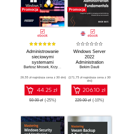
Promocja
Promocja
ebook
ebook
Administrowanie
Windows Server
sieciowymi
2022
systemami
Administration
Bartosz Mrosek
operacyjnymi
,
Krzysztof Chrobok
Fundamentals. A
Bekim Dauti
Windows Serwer i
beginner's guide to
(26,55 zł najniższa cena z 30 dni)
Linux Serwer
(171,75 zł najniższa cena z 30
managing and
dni)
administering
Windows Server
44.25 zł
206.10 zł
environments -
Third Edition
59.00 zł
(-25%)
229.00 zł
(-10%)