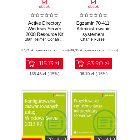
ebook
ebook
Active Directory
Egzamin 70-411:
Windows Server
Administrowanie
2008 Resource Kit
systemem
Stan Reimer
,
Conan Kezema
,
Mike Mulcare
Windows Server
Charlie Russell
,
Byron Wright
2012 R2
(67,71 zł najniższa cena z 30 dni)
(49,35 zł najniższa cena z 30 dni)
115.13 zł
83.90 zł
135.45 zł
(-15%)
98.70 zł
(-15%)