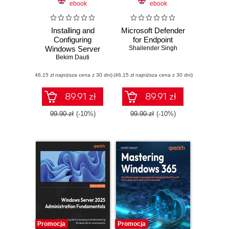
ebook
ebook
Installing and
Microsoft Defender
Configuring
for Endpoint
Windows Server
Shailender Singh
Bekim Dauti
2025
(46,15 zł najniższa cena z 30 dni)
(46,15 zł najniższa cena z 30 dni)
89.91 zł
89.91 zł
99.90 zł
(-10%)
99.90 zł
(-10%)
Promocja
Promocja