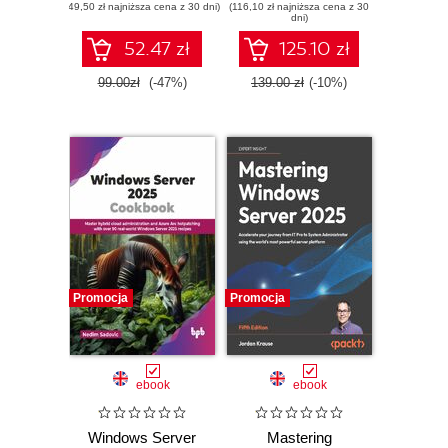
(49,50 zł najniższa cena z 30 dni)
(116,10 zł najniższa cena z 30
dni)
52.47 zł
125.10 zł
99.00zł
(-47%)
139.00 zł
(-10%)
Promocja
Promocja
ebook
ebook
Windows Server
Mastering