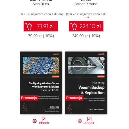
Information
Alan Bluck
Comprehensive
Jordan Krause
Management
administration of
(36,90 zł najniższa cena z 30 dni)
Software
(186,75 zł najniższa cena z 30
your Windows
dni)
Server
environment -
71.91 zł
224.10 zł
Fourth Edition
79.90 zł
(-10%)
249.00 zł
(-10%)
Promocja
Promocja
ebook
ebook