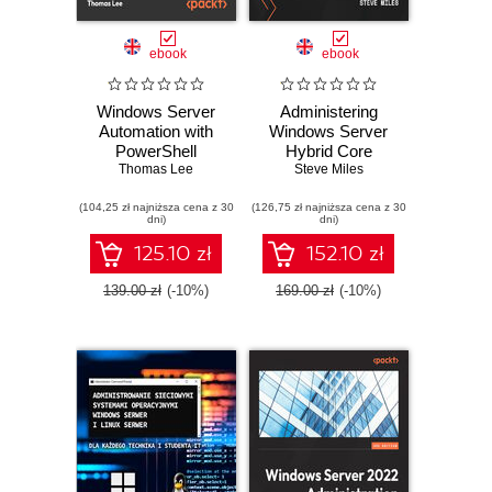
ebook
ebook
Windows Server
Administering
Automation with
Windows Server
PowerShell
Hybrid Core
Cookbook.
Thomas Lee
Infrastructure AZ-
Steve Miles
Powerful ways to
800 Exam Guide.
(104,25 zł najniższa cena z 30
automate, manage,
(126,75 zł najniższa cena z 30
Design, implement,
dni)
dni)
and administrate
and manage
Windows Server
Windows Server
125.10 zł
152.10 zł
2022 using
core infrastructure
PowerShell 7.2 -
on-premises and in
139.00 zł
(-10%)
169.00 zł
(-10%)
Fifth Edition
the cloud