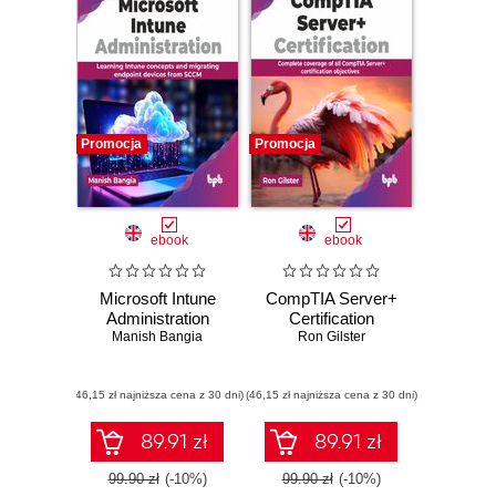
Promocja
Promocja
ebook
ebook
Microsoft Intune
CompTIA Server+
Administration
Certification
Manish Bangia
Ron Gilster
(46,15 zł najniższa cena z 30 dni)
(46,15 zł najniższa cena z 30 dni)
89.91 zł
89.91 zł
99.90 zł
(-10%)
99.90 zł
(-10%)