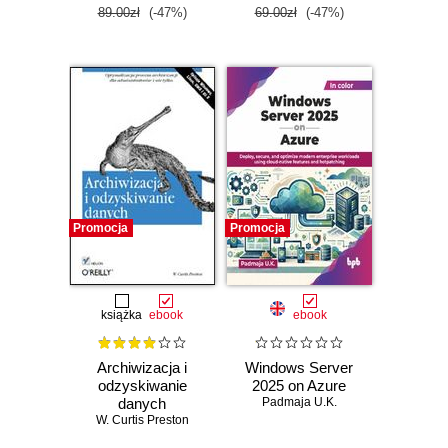
89.00zł
(-47%)
69.00zł
(-47%)
Promocja
Promocja
książka
ebook
ebook
Archiwizacja i
Windows Server
odzyskiwanie
2025 on Azure
danych
Padmaja U.K.
W. Curtis Preston