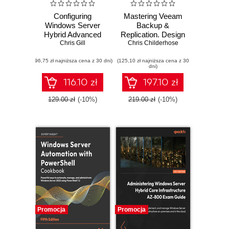
Configuring
Mastering Veeam
Windows Server
Backup &
Hybrid Advanced
Replication. Design
Services Exam
Chris Gill
Chris Childerhose
and deploy a
Ref AZ-801.
secure and
(96,75 zł najniższa cena z 30 dni)
Configure
(125,10 zł najniższa cena z 30
resilient Veeam 12
dni)
advanced
platform using best
Windows Server
practices - Third
116.10 zł
197.10 zł
services for on-
Edition
premises, hybrid,
129.00 zł
(-10%)
219.00 zł
(-10%)
and cloud
environments
Promocja
Promocja