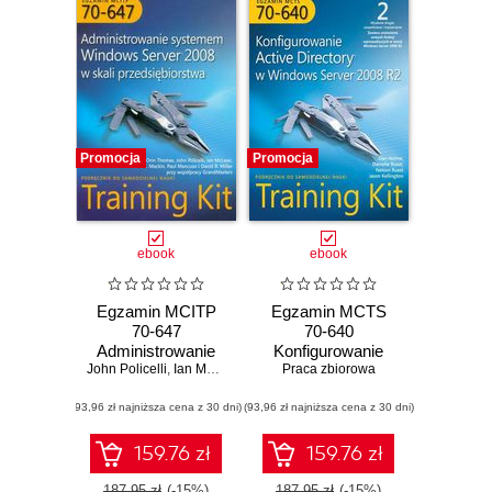
Promocja
Promocja
ebook
ebook
Egzamin MCITP
Egzamin MCTS
70-647
70-640
Administrowanie
Konfigurowanie
John Policelli
systemem
,
Ian Mclean
,
Orin Thomas
Active Directory w
Praca zbiorowa
Windows Server
Windows Server
(93,96 zł najniższa cena z 30 dni)
2008 w skali
(93,96 zł najniższa cena z 30 dni)
2008 R2 Training
przedsiębiorstwa
Kit Tom 1 i 2
159.76 zł
159.76 zł
187.95 zł
(-15%)
187.95 zł
(-15%)