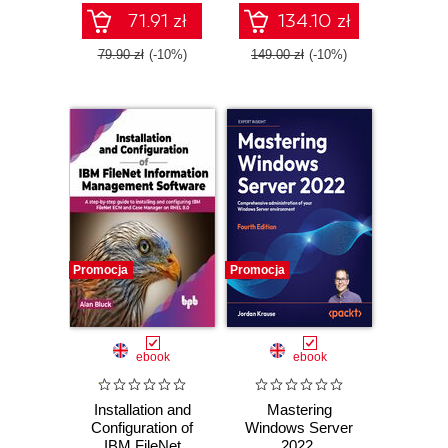
Windows 365
71.91 zł
134.10 zł
Cloud PCs
79.90 zł
(-10%)
149.00 zł
(-10%)
Promocja
Promocja
ebook
ebook
Installation and
Mastering
Configuration of
Windows Server
IBM FileNet
2022.