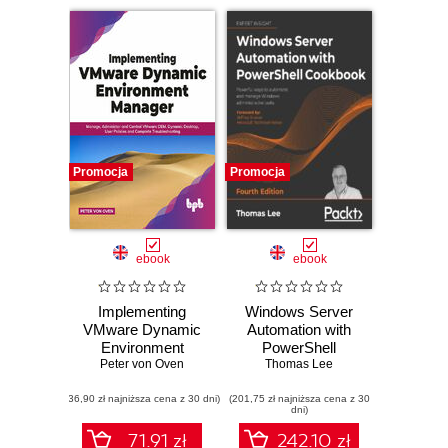
Promocja
Promocja
ebook
ebook
Implementing
Windows Server
VMware Dynamic
Automation with
Environment
PowerShell
Peter von Oven
Manager
Cookbook.
Thomas Lee
Powerful ways to
(36,90 zł najniższa cena z 30 dni)
(201,75 zł najniższa cena z 30
automate and
dni)
manage Windows
administrative
71.91 zł
242.10 zł