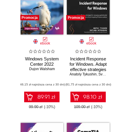
Promocja
Promocja
ebook
ebook
Windows System
Incident Response
Center 2022
for Windows. Adapt
Dujon Walsham
effective strategies
Anatoly Tykushin
for managing
,
Svetlana Ostrovskaya
sophisticated
(46,15 zł najniższa cena z 30 dni)
(81,75 zł najniższa cena z 30 dni)
cyberattacks
targeting Windows
systems
89.91 zł
98.10 zł
99.90 zł
(-10%)
109.00 zł
(-10%)