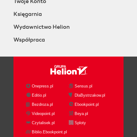
Twoje Konto
Księgarnia
Wydawnictwo Helion
Współpraca
Onepress.pl
Sensus.pl
Editio.pl
DlaBystrzakow.pl
Bezdroza.pl
Ebookpoint.pl
Videopoint.pl
Beya.pl
Czytalisek.pl
Sploty
Biblio.Ebookpoint.pl