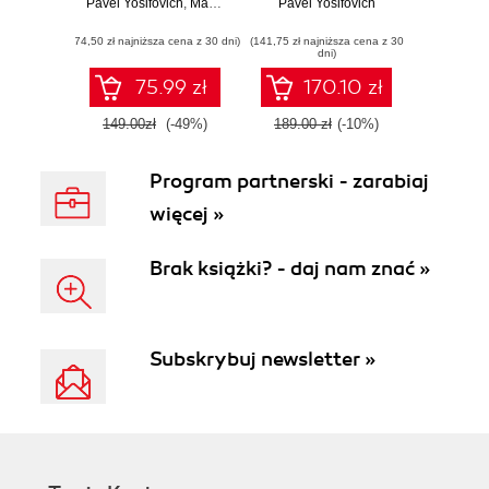
Pavel Yosifovich
systemu, procesy,
,
Mark Russinovich
Cookbook. For C#
Pavel Yosifovich
,
David Solomon
wątki, zarządzanie
developers, this
(74,50 zł najniższa cena z 30 dni)
pamięcią i dużo
(141,75 zł najniższa cena z 30
book offers a fast
dni)
więcej. Wydanie
route to getting
VII
more closely
75.99 zł
170.10 zł
acquainted with the
ins and outs of
149.00zł
(-49%)
189.00 zł
(-10%)
Windows
Presentation
Program partnerski - zarabiaj
Foundation. The
recipe approach
więcej »
smoothes out the
complexities and
enhances learning
Brak książki? - daj nam znać »
Subskrybuj newsletter »