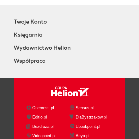
Twoje Konto
Księgarnia
Wydawnictwo Helion
Współpraca
Onepress.pl
Sensus.pl
Editio.pl
DlaBystrzakow.pl
Bezdroza.pl
Ebookpoint.pl
Videopoint.pl
Beya.pl