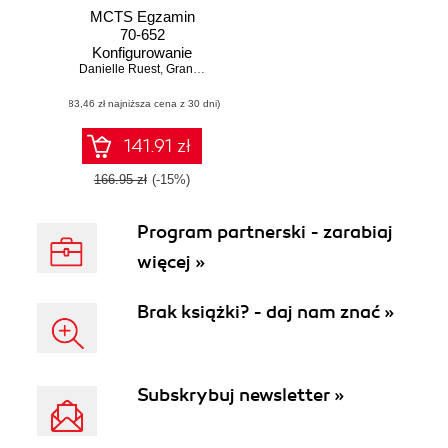
MCTS Egzamin
70-652
Konfigurowanie
Danielle Ruest
wirtualizacji
,
Grandmasters
,
Nelson Ruest
systemów
(83,46 zł najniższa cena z 30 dni)
Windows Server
141.91 zł
166.95 zł
(-15%)
Program partnerski - zarabiaj
więcej »
Brak książki? - daj nam znać »
Subskrybuj newsletter »