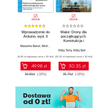
ebook
ebook
Wprowadzenie do
Make: Drony dla
Ostra
Arduino, wyd. II
początkujących.
kuli
Konstrukcja i
Ubera 
dostosowanie
na
Massimo Banzi
,
Michael Shiloh
własnego
Kilby Terry
,
Kilby Belinda
Adam
quadcoptera
(9,90 zł najniższa cena z 30 dni)
(30,35 zł najniższa cena z 30 dni)
(9,90 zł najn
49.98 zł
30.35 zł
58.80zł
(-15%)
35.70zł
(-15%)
37.8