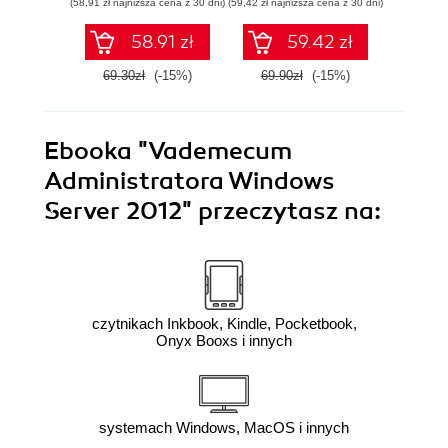
(58,91 zł najniższa cena z 30 dni)
(59,42 zł najniższa cena z 30 dni)
(69,62 zł naj
bezpieczeństwo i
sieci
58.91 zł
59.42 zł
69.30zł
(-15%)
69.90zł
(-15%)
81.9
Ebooka
"Vademecum
Administratora Windows
Server 2012"
przeczytasz na:
czytnikach Inkbook, Kindle, Pocketbook,
Onyx Booxs i innych
systemach Windows, MacOS i innych