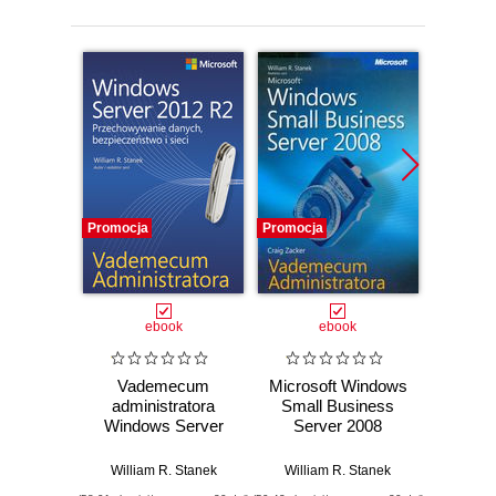
Promocja
Promocja
Promocj
ebook
ebook
Vademecum
Microsoft Windows
Mi
administratora
Small Business
Excha
Windows Server
Server 2008
2010 
2012 R2
Vademecum
Admi
Przechowywanie
Administratora
William R. Stanek
William R. Stanek
Willi
danych,