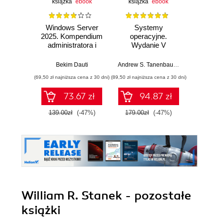
książka
ebook
książka
ebook
Windows Server
Systemy
Windo
2025. Kompendium
operacyjne.
2025
administratora i
Wydanie V
przygotowanie do
Pad
egzaminu AZ-800.
Bekim Dauti
Andrew S. Tanenbaum
,
Herbert Bos
Wydanie IV
(69,50 zł najniższa cena z 30 dni)
(89,50 zł najniższa cena z 30 dni)
(125,10 zł 
73.67 zł
94.87 zł
139.00zł
(-47%)
179.00zł
(-47%)
139.0
William R. Stanek - pozostałe
książki