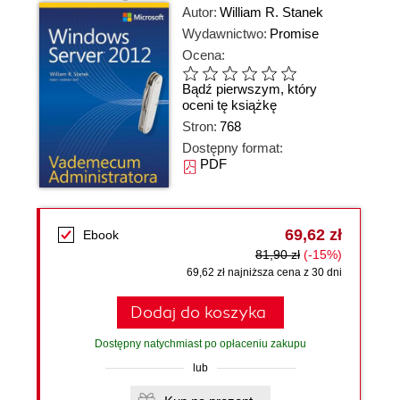
Autor:
William R. Stanek
Wydawnictwo:
Promise
Ocena:
Bądź pierwszym, który
oceni tę książkę
Stron:
768
Dostępny format:
PDF
69,62 zł
Ebook
81,90 zł
(-15%)
69,62 zł najniższa cena z 30 dni
Dodaj do koszyka
Dostępny natychmiast po opłaceniu zakupu
lub