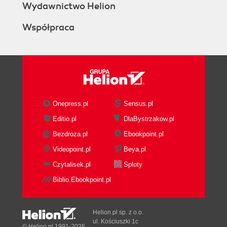
Wydawnictwo Helion
Współpraca
Onepress.pl
Sensus.pl
Editio.pl
DlaBystrzakow.pl
Bezdroza.pl
Ebookpoint.pl
Videopoint.pl
Beya.pl
Czytalisek.pl
Sploty
Biblio.Ebookpoint.pl
Helion.pl sp. z o.o.
ul. Kościuszki 1c
© Helion.pl 1991-2026