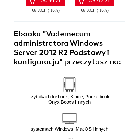
69.30zł
(-15%)
69.90zł
(-15%)
81.9
Ebooka
"Vademecum
administratora Windows
Server 2012 R2 Podstawy i
konfiguracja"
przeczytasz na:
czytnikach Inkbook, Kindle, Pocketbook,
Onyx Booxs i innych
systemach Windows, MacOS i innych