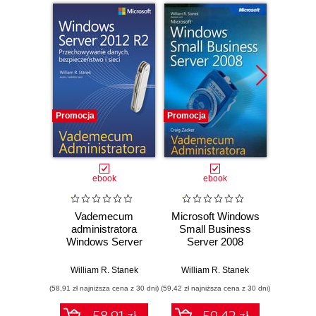
Promocja
Promocja
Promocj
ebook
ebook
Vademecum
Microsoft Windows
Mi
administratora
Small Business
Excha
Windows Server
Server 2008
2010 
2012 R2
Vademecum
Admi
Przechowywanie
Administratora
William R. Stanek
William R. Stanek
Willi
danych,
(58,91 zł najniższa cena z 30 dni)
(59,42 zł najniższa cena z 30 dni)
(69,62 zł naj
bezpieczeństwo i
sieci
58.91 zł
59.42 zł