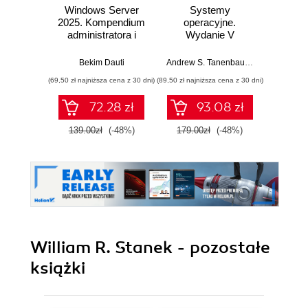
Windows Server
Systemy
Windo
2025. Kompendium
operacyjne.
2025
administratora i
Wydanie V
przygotowanie do
Pad
egzaminu AZ-800.
Bekim Dauti
Andrew S. Tanenbaum
,
Herbert Bos
Wydanie IV
(69,50 zł najniższa cena z 30 dni)
(89,50 zł najniższa cena z 30 dni)
(125,10 zł 
72.28 zł
93.08 zł
139.00zł
(-48%)
179.00zł
(-48%)
139.0
William R. Stanek - pozostałe
książki