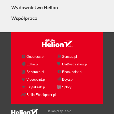
Wydawnictwo Helion
Współpraca
Onepress.pl
Sensus.pl
Editio.pl
DlaBystrzakow.pl
Bezdroza.pl
Ebookpoint.pl
Videopoint.pl
Beya.pl
Czytalisek.pl
Sploty
Biblio.Ebookpoint.pl
Helion.pl sp. z o.o.