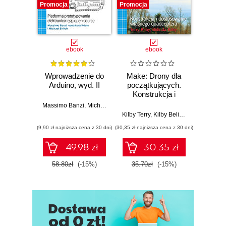
Promocja
Promocja
Promocj
ebook
ebook
Wprowadzenie do
Make: Drony dla
Ostra
Arduino, wyd. II
początkujących.
kuli
Konstrukcja i
Ubera 
dostosowanie
na
Massimo Banzi
,
Michael Shiloh
własnego
Kilby Terry
,
Kilby Belinda
Adam
quadcoptera
(9,90 zł najniższa cena z 30 dni)
(30,35 zł najniższa cena z 30 dni)
(9,90 zł najn
49.98 zł
30.35 zł
58.80zł
(-15%)
35.70zł
(-15%)
37.8