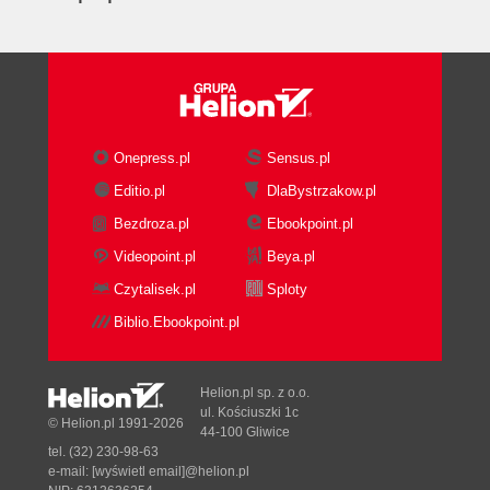
Onepress.pl
Sensus.pl
Editio.pl
DlaBystrzakow.pl
Bezdroza.pl
Ebookpoint.pl
Videopoint.pl
Beya.pl
Czytalisek.pl
Sploty
Biblio.Ebookpoint.pl
Helion.pl sp. z o.o.
ul. Kościuszki 1c
© Helion.pl 1991-2026
44-100 Gliwice
tel. (32) 230-98-63
e-mail:
[wyświetl email]@helion.pl