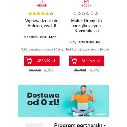
ebook
ebook
Wprowadzenie do
Make: Drony dla
Ostra
Arduino, wyd. II
początkujących.
kuli
Konstrukcja i
Ubera 
dostosowanie
na
Massimo Banzi
,
Michael Shiloh
własnego
Kilby Terry
,
Kilby Belinda
Adam
quadcoptera
(9,90 zł najniższa cena z 30 dni)
(30,35 zł najniższa cena z 30 dni)
(9,90 zł najn
49.98 zł
30.35 zł
58.80zł
(-15%)
35.70zł
(-15%)
37.8
Program partnerski -