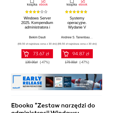
książka
ebook
książka
ebook
Windows Server
Systemy
Windo
2025. Kompendium
operacyjne.
2025
administratora i
Wydanie V
przygotowanie do
Pad
egzaminu AZ-800.
Bekim Dauti
Andrew S. Tanenbaum
,
Herbert Bos
Wydanie IV
(69,50 zł najniższa cena z 30 dni)
(89,50 zł najniższa cena z 30 dni)
(125,10 zł 
73.67 zł
94.87 zł
139.00zł
(-47%)
179.00zł
(-47%)
139.0
Ebooka
"Zestaw narzędzi do