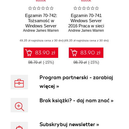
ebook
ebook
Egzamin 70-742:
Egzamin 70-741
Tożsamość w
Windows Server
Windows Server
2016 Praca w sieci
Andrew James Warren
2016
Andrew James Warren
(49,35 zł najniższa cena z 30 dni)
(49,35 zł najniższa cena z 30 dni)
83.90 zł
83.90 zł
98.70 zł
(-15%)
98.70 zł
(-15%)
Program partnerski - zarabiaj
więcej »
Brak książki? - daj nam znać »
Subskrybuj newsletter »