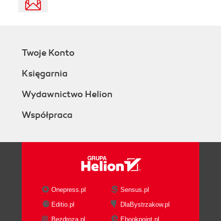
Twoje Konto
Księgarnia
Wydawnictwo Helion
Współpraca
Onepress.pl
Sensus.pl
Editio.pl
DlaBystrzakow.pl
Bezdroza.pl
Ebookpoint.pl