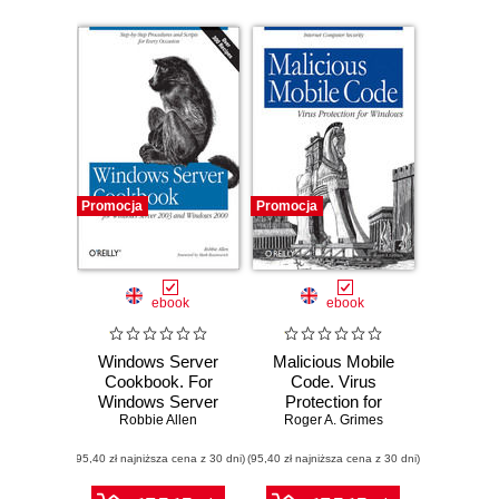
Promocja
Promocja
ebook
ebook
Windows Server
Malicious Mobile
Cookbook. For
Code. Virus
Windows Server
Protection for
2003 & Windows
Robbie Allen
Roger A. Grimes
Windows
2000
(95,40 zł najniższa cena z 30 dni)
(95,40 zł najniższa cena z 30 dni)