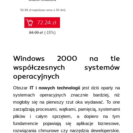
Missing Manual
(50,99 zł najniższa cena z 30 dni)
72.24 zł
84.99 zł
(-15%)
Windows 2000 na tle
współczesnych systemów
operacyjnych
Obszar
IT i nowych technologii
jest dziś oparty na
systemach operacyjnych znacznie bardziej, niż
mogłoby się na pierwszy rzut oka wydawać. To one
zarządzają procesami, wątkami, pamięcią, systemami
plików i całym sprzętem, a dopiero na tym
fundamencie pojawiają się aplikacje biznesowe,
rozwiązania chmurowe czy narzędzia deweloperskie.