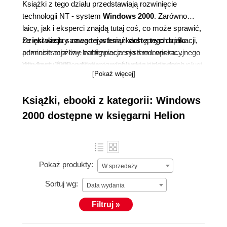
Książki z tego działu przedstawiają rozwinięcie
technologii NT - system
Windows 2000
. Zarówno
laicy, jak i eksperci znajdą tutaj coś, co może sprawić,
że instalacja samego systemu i dostępnych aplikacji,
Dzięki wiedzy zawartej w książkach z tego działu
administracja czy konfiguracja systemu operacyjnego
poznacie możliwe zabezpieczenia środowiska
czy kont użytkowników czy lub usług sieciowych
Windows 2000, odkryjecie możliwości jakie dają usługi
[Pokaż więcej]
stanie się banalnie prosta.
terminalowe a także dowiecie się jakie są sposoby na
skuteczne odzyskiwanie danych.
Książki, ebooki z kategorii: Windows
2000 dostępne w księgarni Helion
Pokaż produkty:
W sprzedaży
Sortuj wg:
Data wydania
Filtruj »