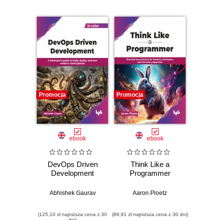
Promocja
Promocja
Promocj
ebook
ebook
DevOps Driven
Think Like a
Te
Development
Programmer
Co
Abhishek Gaurav
Aaron Ploetz
Huze
(125,10 zł najniższa cena z 30
(89,91 zł najniższa cena z 30 dni)
(89,91 zł naj
dni)