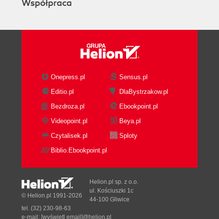
Współpraca
Appending viruses
Other executable types
Companion viruses
Cluster viruses
Virus Defense Mechanisms
Encryption
Polymorphism
Onepress.pl
Sensus.pl
Entry Point Changers
Editio.pl
DlaBystrzakow.pl
Random Execution
Bezdroza.pl
Ebookpoint.pl
Stealth
Armor
Videopoint.pl
Beya.pl
A Good Defense Is a Bad Offense
Czytalisek.pl
Sploty
Trouble on the Horizon
Biblio.Ebookpoint.pl
Examples of DOS Viruses
Detecting a DOS-Based Computer Virus
Removing a DOS Virus
Helion.pl sp. z o.o.
Protecting Yourself from Viruses
ul. Kościuszki 1c
© Helion.pl 1991-2026
44-100 Gliwice
Risk Assessment -- Low
tel. (32) 230-98-63
Summary
e-mail:
[wyświetl email]@helion.pl