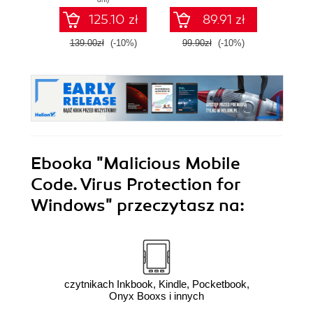
125.10 zł
89.91 zł
139.00zł
(-10%)
99.90zł
(-10%)
99.9
Ebooka
"Malicious Mobile
Code. Virus Protection for
Windows"
przeczytasz na:
czytnikach Inkbook, Kindle, Pocketbook,
Onyx Booxs i innych