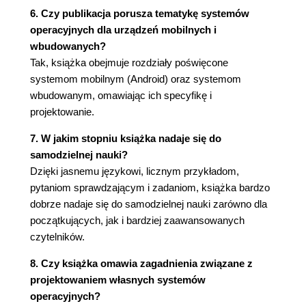
2.8. TRADYCYJNE SYSTEMY UNIKSOWE (118)
6. Czy publikacja porusza tematykę systemów
Historia (118)
operacyjnych dla urządzeń mobilnych i
Opis (119)
wbudowanych?
2.9. NOWOCZESNE SYSTEMY UNIKSOWE
Tak, książka obejmuje rozdziały poświęcone
(120)
systemom mobilnym (Android) oraz systemom
System V Release 4 (SVR4) (122)
wbudowanym, omawiając ich specyfikę i
System BSD (122)
projektowanie.
Solaris 11 (122)
7. W jakim stopniu książka nadaje się do
2.10. LINUX (123)
samodzielnej nauki?
Historia (123)
Dzięki jasnemu językowi, licznym przykładom,
Struktura modularna (124)
pytaniom sprawdzającym i zadaniom, książka bardzo
Składowe jądra (126)
dobrze nadaje się do samodzielnej nauki zarówno dla
2.11. ANDROID (129)
początkujących, jak i bardziej zaawansowanych
Architektura oprogramowania Androida (129)
czytelników.
Środowisko wykonawcze Androida (132)
Architektura systemu Android (135)
8. Czy książka omawia zagadnienia związane z
Czynności (136)
projektowaniem własnych systemów
Zarządzanie zasilaniem (136)
operacyjnych?
2.12. PODSTAWOWE POJĘCIA, PYTANIA