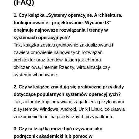
(FAQ)
System operacyjny jako interfejs użytkownik -
komputer (79)
1. Czy książka ,,Systemy operacyjne. Architektura,
System operacyjny jako zarządca zasobów
funkcjonowanie i projektowanie. Wydanie IX"
(81)
obejmuje najnowsze rozwiązania i trendy w
Łatwość ewolucji systemu operacyjnego (82)
systemach operacyjnych?
2.2. ROZWÓJ SYSTEMÓW OPERACYJNYCH
Tak, książka została gruntownie zaktualizowana i
(83)
zawiera omówienie najnowszych rozwiązań,
Przetwarzanie seryjne (83)
architektur oraz trendów, takich jak chmura
Proste systemy wsadowe (84)
obliczeniowa, Internet Rzeczy, wirtualizacja czy
Wieloprogramowe systemy wsadowe (87)
systemy wbudowane.
Systemy z podziałem czasu (90)
2. Czy w książce znajdują się praktyczne przykłady
2.3. NAJWAŻNIEJSZE OSIĄGNIĘCIA (92)
dotyczące popularnych systemów operacyjnych?
Proces (93)
Tak, autor ilustruje omawiane zagadnienia przykładami
Zarządzanie pamięcią (96)
z systemów Windows, Android, Unix i Linux, co ułatwia
Ochrona informacji i bezpieczeństwo (99)
zrozumienie teorii na praktycznych przypadkach.
Planowanie operowania zasobami (99)
2.4. DROGA DO WSPÓŁCZESNYCH
3. Czy ta książka może być używana jako
SYSTEMÓW OPERACYJNYCH (101)
podręcznik akademicki lub pomoc w