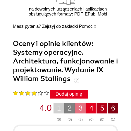
na dowolnych urządzeniach i aplikacjach
obsługujących formaty: PDF, EPub, Mobi
Masz pytania? Zajrzyj do zakładki
Pomoc
»
Oceny i opinie klientów:
Systemy operacyjne.
Architektura, funkcjonowanie i
projektowanie. Wydanie IX
William Stallings
Dodaj opinię
4.0
1
2
3
4
5
6
(0)
(0)
(2)
(0)
(0)
(1)