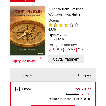
Autor:
William Stallings
Wydawnictwo:
Helion
Ocena:
4.0
/
6
Opinie:
3
Stron:
856
Dostępne formaty:
PDF
ePub
Mobi
Czytaj fragment
Zajrzyj do książki
Książka
niedostępna
65,79 zł
Ebook
129,00 zł
(-49%)
64,50 zł najniższa cena z 30 dni