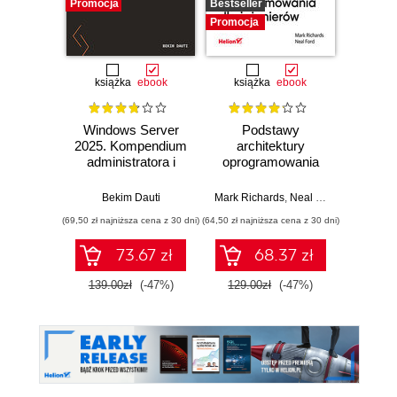
Promocja
Bestseller
Promocj
Promocja
książka
ebook
książka
ebook
ksią
Windows Server
Podstawy
Arc
2025. Kompendium
architektury
oprog
administratora i
oprogramowania
Rus
przygotowanie do
dla inżynierów.
Prze
egzaminu AZ-800.
Wydanie II
my
Bekim Dauti
Mark Richards
,
Neal Ford
Raju Ga
Wydanie IV
archit
(69,50 zł najniższa cena z 30 dni)
(64,50 zł najniższa cena z 30 dni)
(64,50 zł naj
73.67 zł
68.37 zł
139.00zł
(-47%)
129.00zł
(-47%)
129.0