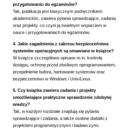
2.5. TOLEROWANIE AWARII (104)
przygotowaniu do egzaminów?
Podstawowe pojęcia (104)
Tak, publikacja jest klasycznym podręcznikiem
Wady (106)
akademickim, zawiera pytania sprawdzające, zadania
Mechanizmy systemu operacyjnego (106)
oraz projekty, co czyni ją świetnym wsparciem w
2.6. PROBLEMY PROJEKTOWANIA
nauce i przygotowaniach do egzaminów.
SYSTEMÓW OPERACYJNYCH
4. Jakie zagadnienia z zakresu bezpieczeństwa
WIELOPROCESORÓW I KOMPUTERÓW
systemów operacyjnych są omawiane w książce?
WIELORDZENIOWYCH (107)
W książce szczegółowo opisano m.in. kontrolę
Rozważania dotyczące wieloprocesorowego
dostępu, ochronę przed złośliwym oprogramowaniem,
symetrycznego SO (107)
przepełnienie bufora, hartowanie systemów oraz
Rozważania dotyczące wielordzeniowych SO
bezpieczeństwo w Windows i Unix/Linux.
(108)
2.7. PRZEGLĄD SYSTEMU MICROSOFT
5. Czy książka zawiera zadania i projekty
WINDOWS (110)
umożliwiające praktyczne sprawdzenie zdobytej
Rodowód (110)
wiedzy?
Architektura (111)
Tak, w każdym rozdziale znajdują się pytania
Model klient-serwer (114)
sprawdzające i zadania, a także osobne dodatki z
Wątki i SMP (115)
projektami programistycznymi i badawczymi.
Obiekty systemu Windows (116)