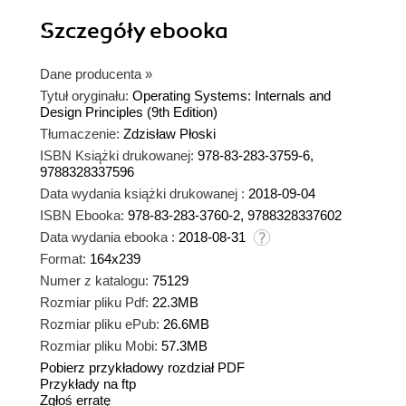
Szczegóły
ebooka
Dane producenta
»
Tytuł oryginału:
Operating Systems: Internals and
Design Principles (9th Edition)
Tłumaczenie:
Zdzisław Płoski
ISBN Książki drukowanej:
978-83-283-3759-6,
9788328337596
Data wydania książki drukowanej :
2018-09-04
ISBN Ebooka:
978-83-283-3760-2, 9788328337602
Data wydania ebooka :
2018-08-31
Format:
164x239
Numer z katalogu:
75129
Rozmiar pliku Pdf:
22.3MB
Rozmiar pliku ePub:
26.6MB
Rozmiar pliku Mobi:
57.3MB
Pobierz przykładowy rozdział PDF
Przykłady na ftp
Zgłoś erratę