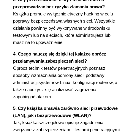
4.2.13. Inne przydatne polecenia
przeprowadzać bez ryzyka złamania prawa?
4.3. Podsumowanie
Książka promuje wyłącznie etyczny hacking w celu
Rozdział 5. Do czego adapter sieciowy?
poprawy bezpieczeństwa własnych sieci. Wszystkie
5.1. Czym różni się Wi-Fi od WLAN?
działania powinny być wykonywane w środowisku
5.1.1. Technologie Wi-Fi
testowym lub na sieciach, które administrujesz lub
5.2. Jakie opcje powinien mieć adapter, aby w
masz na to upoważnienie.
pełni wykorzystać możliwości opisane w
4. Czego nauczę się dzięki tej książce oprócz
książce?
przełamywania zabezpieczeń sieci?
5.3. Lista adapterów kompatybilnych z Kali
Oprócz technik testów penetracyjnych poznasz
Linux
sposoby wzmacniania ochrony sieci, podstawy
5.4. Adaptery, z których ja korzystam
administracji systemów Linux, konfiguracji routerów, a
5.5. Instalacja sterowników
także nauczysz się analizować zagrożenia i
5.5.1. Dodanie adapterów do maszyn
zapobiegać atakom.
wirtualnych
5.5.2. Kali Linux
5. Czy książka omawia zarówno sieci przewodowe
5.5.3. Parrot OS
(LAN), jak i bezprzewodowe (WLAN)?
5.6. Adapter podłączony do huba
Tak, książka szczegółowo opisuje zagadnienia
5.7. Podsumowanie
związane z zabezpieczeniami i testami penetracyjnymi
Rozdział 6. Maszyny wirtualne, które przydadzą