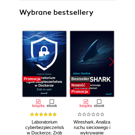
Wybrane bestsellery
Promocja
Bestseller
Nowość
Nowość
Promocja
książka
ebook
książka
ebook
Laboratorium
Wireshark. Analiza
Wazuh.
cyberbezpieczeństwa
ruchu sieciowego i
Od in
w Dockerze. Zrób
wykrywanie
pierws