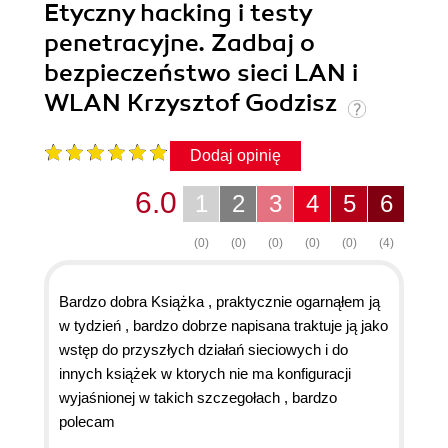
Etyczny hacking i testy
penetracyjne. Zadbaj o
bezpieczeństwo sieci LAN i
WLAN Krzysztof Godzisz
Dodaj opinię
6.0
1
2
3
4
5
6
(0)
(0)
(0)
(0)
(0)
(4)
Bardzo dobra Książka , praktycznie ogarnąłem ją
w tydzień , bardzo dobrze napisana traktuje ją jako
wstęp do przyszłych działań sieciowych i do
innych książek w ktorych nie ma konfiguracji
wyjaśnionej w takich szczegołach , bardzo
polecam