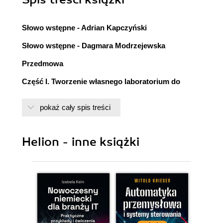
Słowo wstępne - Adrian Kapczyński
Słowo wstępne - Dagmara Modrzejewska
Przedmowa
Część I. Tworzenie własnego laboratorium do
testów
pokaż cały spis treści
Rozdział 1. Co będzie potrzebne, aby
wykorzystać w pełni informacje zawarte w
książce?
Helion - inne książki
Rozdział 2. VirtualBox - instalacja i konfiguracja
2.1. Czym jest i do czego służy VirtualBox?
2.2. Pobieranie VirtualBoxa
2.3. Instalacja VirtualBoxa
2.4. Instalacja opcjonalnych funkcji
VirtualBoxa
2.5. Co dalej?