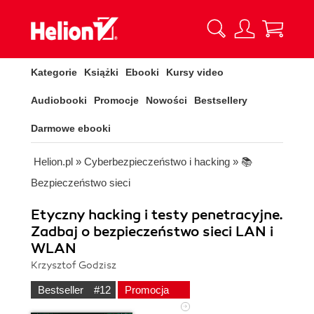
Kategorie
Książki
Ebooki
Kursy video
Audiobooki
Promocje
Nowości
Bestsellery
Darmowe ebooki
Helion.pl
»
Cyberbezpieczeństwo i hacking
»
📚
Bezpieczeństwo sieci
Etyczny hacking i testy penetracyjne.
Zadbaj o bezpieczeństwo sieci LAN i
WLAN
Krzysztof Godzisz
Bestseller
#12
Promocja