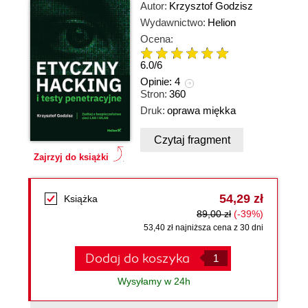
Autor:
Krzysztof Godzisz
Wydawnictwo:
Helion
Ocena:
6.0
/
6
Opinie:
4
Stron:
360
Druk:
oprawa miękka
Czytaj fragment
Zajrzyj do książki
54,29 zł
Książka
89,00 zł
(-39%)
53,40 zł najniższa cena z 30 dni
Dodaj do koszyka
Wysyłamy w 24h