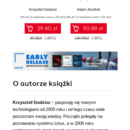
to sam
włamań
Krzysztof Godzisz
Adam Józefiok
Adam
(29,40 zł najniższa cena z 30 dni)
(89,40 zł najniższa cena z 30 dni)
29.40 zł
90.89 zł
1
49.00zł
(-40%)
149.00zł
(-39%)
O autorze
książki
Krzysztof Godzisz
– pasjonuję się nowymi
technologiami od 2005 roku i od tego czasu stale
poszerzam swoją wiedzę. Początki polegały na
poznawaniu systemu Linux, a w 2006 roku