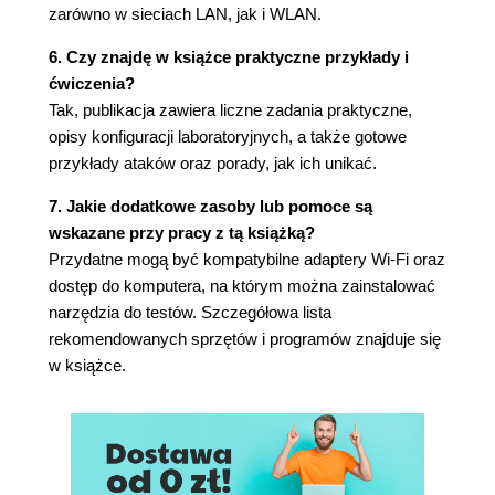
zarówno w sieciach LAN, jak i WLAN.
się do testów
6.1. Microsoft Windows 11
6. Czy znajdę w książce praktyczne przykłady i
6.2. Instalacja Ubuntu 24.04.1 LTS
ćwiczenia?
6.3. Podsumowanie
Tak, publikacja zawiera liczne zadania praktyczne,
Rozdział 7. Na zakończenie - etyka
opisy konfiguracji laboratoryjnych, a także gotowe
przykłady ataków oraz porady, jak ich unikać.
Część II. Łamanie zabezpieczeń sieci WLAN
Rozdział 8. Niezbędna wiedza związana z
7. Jakie dodatkowe zasoby lub pomoce są
sieciami
wskazane przy pracy z tą książką?
8.1. Jak powstaje sieć?
Przydatne mogą być kompatybilne adaptery Wi-Fi oraz
8.2. Komunikacja w sieci
dostęp do komputera, na którym można zainstalować
8.3. Po co adres IP?
narzędzia do testów. Szczegółowa lista
8.4. Adresacja IP
rekomendowanych sprzętów i programów znajduje się
8.4.1. DHCP
w książce.
8.4.2. Adresacja statyczna
8.5. Z czego składa się adres IP?
8.6. Zewnętrzny a lokalny adres IP
8.7. Podsumowanie
Rozdział 9. Informacje wokół nas