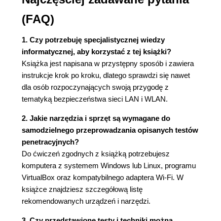
3.6. Instalacja a gotowe obrazy
3.7. Podsumowanie
(FAQ)
Rozdział 4. Obsługa dystrybucji Linux - podstawy,
które musisz znać, aby swobodnie pracować w
1. Czy potrzebuję specjalistycznej wiedzy
Linuksie
informatycznej, aby korzystać z tej książki?
4.1. Graficzny interfejs
Książka jest napisana w przystępny sposób i zawiera
4.2. Konsola
instrukcje krok po kroku, dlatego sprawdzi się nawet
4.2.1. Polecenie pwd
dla osób rozpoczynających swoją przygodę z
4.2.2. Polecenie ls
tematyką bezpieczeństwa sieci LAN i WLAN.
4.2.3. Polecenie cd
2. Jakie narzędzia i sprzęt są wymagane do
4.2.4. Powtórka z poznanych poleceń
samodzielnego przeprowadzania opisanych testów
4.2.5. Ścieżka w Linuksie
penetracyjnych?
4.2.6. Ścieżki względne i bezwzględne
Do ćwiczeń zgodnych z książką potrzebujesz
4.2.7. Magiczny Tab
komputera z systemem Windows lub Linux, programu
4.2.8. Aktualizacja
VirtualBox oraz kompatybilnego adaptera Wi-Fi. W
4.2.9. Rodzaje aktualizacji
książce znajdziesz szczegółową listę
4.2.10. Wersja dystrybucji
rekomendowanych urządzeń i narzędzi.
4.2.11. Podział konsoli
4.2.12. Konto root
3. Czy przedstawione testy i techniki można