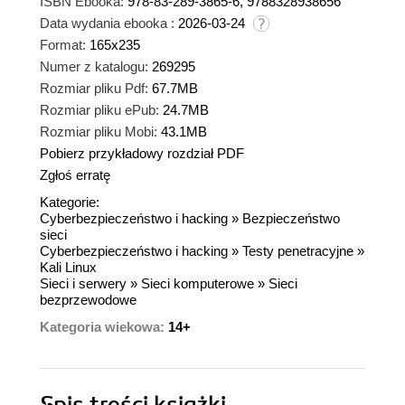
ISBN Ebooka:
978-83-289-3865-6, 9788328938656
Data wydania ebooka :
2026-03-24
Format:
165x235
Numer z katalogu:
269295
Rozmiar pliku Pdf:
67.7MB
Rozmiar pliku ePub:
24.7MB
Rozmiar pliku Mobi:
43.1MB
Pobierz przykładowy rozdział PDF
Zgłoś erratę
Kategorie:
Cyberbezpieczeństwo i hacking
»
Bezpieczeństwo
sieci
Cyberbezpieczeństwo i hacking
»
Testy penetracyjne
»
Kali Linux
Sieci i serwery
»
Sieci komputerowe
»
Sieci
bezprzewodowe
Kategoria wiekowa:
14+
Spis treści
książki