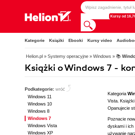
Kursy od 16,70
Kategorie
Książki
Ebooki
Kursy video
Audiobo
Helion.pl
» Systemy operacyjne
» Windows
» 📚
Windo
Książki o Windows 7 - kon
Podkategorie:
wróć
Kategoria
Wi
Windows 11
Vista. Książk
Windows 10
Opanujecie st
Windows 8
Windows 7
Poznacie now
Windows Vista
dyskami i ich
Windows XP
używanie nar