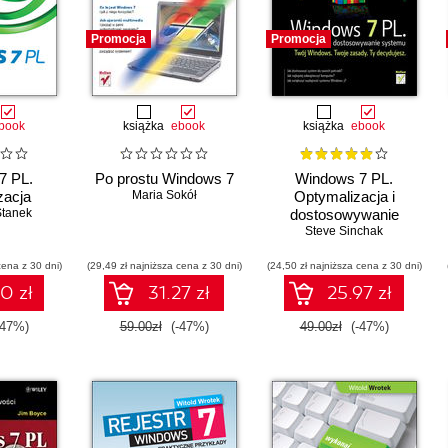
Promocja
Promocja
book
książka
ebook
książka
ebook
7 PL.
Po prostu Windows 7
Windows 7 PL.
zacja
Maria Sokół
Optymalizacja i
Stanek
dostosowywanie
Steve Sinchak
systemu
cena z 30 dni)
(29,49 zł najniższa cena z 30 dni)
(24,50 zł najniższa cena z 30 dni)
0 zł
31.27 zł
25.97 zł
-47%)
59.00zł
(-47%)
49.00zł
(-47%)