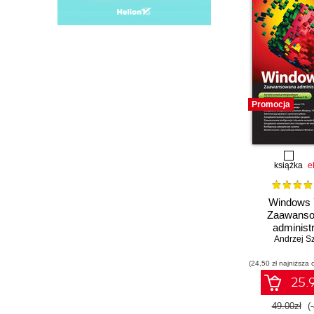
Promocja
książka
e
Windows 
Zaawans
administ
Andrzej S
syste
(24,50 zł najniższa 
25.9
49.00zł
(