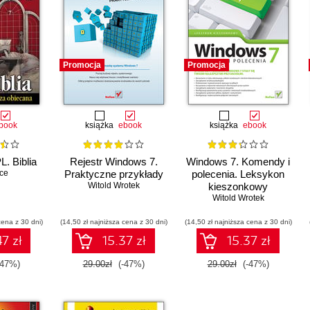
Promocja
Promocja
book
książka
ebook
książka
ebook
. Biblia
Rejestr Windows 7.
Windows 7. Komendy i
ce
Praktyczne przykłady
polecenia. Leksykon
Witold Wrotek
kieszonkowy
Witold Wrotek
cena z 30 dni)
(14,50 zł najniższa cena z 30 dni)
(14,50 zł najniższa cena z 30 dni)
7 zł
15.37 zł
15.37 zł
-47%)
29.00zł
(-47%)
29.00zł
(-47%)