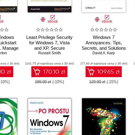
ok
ebook
ebook
Windows
Least Privilege Security
Windows 7
uickstart
for Windows 7, Vista
Annoyances. Tips,
n. Manage
and XP. Secure
Secrets, and Solutions
in the
rton
desktops for regulatory
Russell Smith
David A. Karp
rough the
compliance and
cena z 30 dni)
icrosoft
(141,75 zł najniższa cena z 30 dni)
business agility
(77,40 zł najniższa cena z 30 dni)
une book
10 zł
170.10 zł
109.65 zł
(-10%)
189.00 zł
(-10%)
129.00 zł
(-15%)