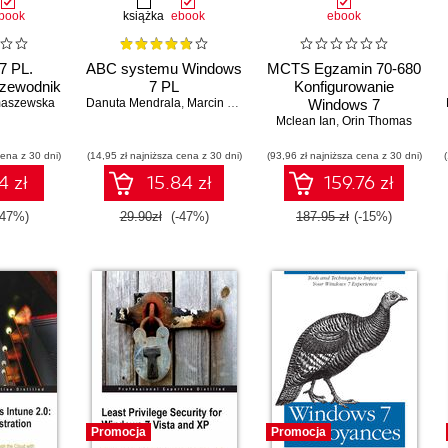
book
książka
ebook
ebook
7 PL.
ABC systemu Windows
MCTS Egzamin 70-680
rzewodnik
7 PL
Konfigurowanie
maszewska
Danuta Mendrala
,
Marcin Szeliga
Windows 7
Mclean Ian
,
Orin Thomas
cena z 30 dni)
(14,95 zł najniższa cena z 30 dni)
(93,96 zł najniższa cena z 30 dni)
4 zł
15.84 zł
159.76 zł
-47%)
29.90zł
(-47%)
187.95 zł
(-15%)
Promocja
Promocja