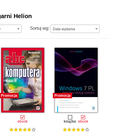
arni Helion
Data wydania
Sortuj wg:
y
Data wydania
Promocja
Promocja
ebook
książka
ebook