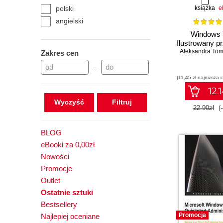
polski
książka
e
angielski
Windows 
Ilustrowany p
Aleksandra To
Zakres cen
–
(11,45 zł najniższa 
12.1
Wyczyść
22.90zł
(
BLOG
eBooki za 0,00zł
Nowości
Promocje
Outlet
Ostatnie sztuki
Bestsellery
Promocja
Najlepiej oceniane