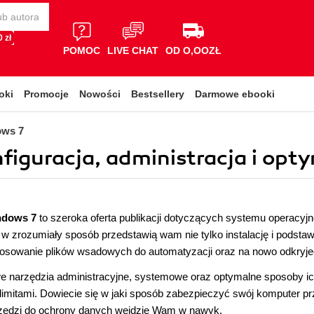
 zł
POMOC
LIVE CHAT
OD O,OOZŁ
oki
Promocje
Nowości
Bestsellery
Darmowe ebooki
ws 7
figuracja, administracja i opty
ndows 7
to szeroka oferta publikacji dotyczących systemu operacy
i w zrozumiały sposób przedstawią wam nie tylko instalację i podsta
osowanie plików wsadowych do automatyzacji oraz na nowo odkryjeci
e narzędzia administracyjne, systemowe oraz optymalne sposoby ic
 limitami. Dowiecie się w jaki sposób zabezpieczyć swój komputer p
zędzi do ochrony danych wejdzie Wam w nawyk.