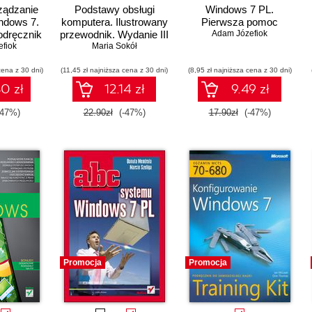
ządzanie
Podstawy obsługi
Windows 7 PL.
ndows 7.
komputera. Ilustrowany
Pierwsza pomoc
odręcznik
przewodnik. Wydanie III
Adam Józefiok
fiok
Maria Sokół
cena z 30 dni)
(11,45 zł najniższa cena z 30 dni)
(8,95 zł najniższa cena z 30 dni)
0 zł
12.14 zł
9.49 zł
-47%)
22.90zł
(-47%)
17.90zł
(-47%)
Promocja
Promocja