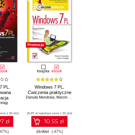
Promocja
book
książka
ebook
7 PL.
Windows 7 PL.
owana
Ćwiczenia praktyczne
racja
Danuta Mendrala
,
Marcin Szeliga
zeląg
mem
cena z 30 dni)
(9,95 zł najniższa cena z 30 dni)
7 zł
10.55 zł
-47%)
19.90zł
(-47%)