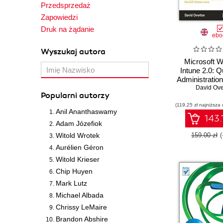
Przedsprzedaż
Zapowiedzi
Druk na żądanie
ebo
Wyszukaj autora
Microsoft 
Intune 2.0: Q
Administratio
your PCs 
David Ove
Popularni autorzy
Enterprise th
(119,25 zł najniższa 
Cloud with M
Anil Ananthaswamy
Windows Int
143.
Adam Józefiok
and
Witold Wrotek
159.00 zł
Aurélien Géron
Witold Krieser
Chip Huyen
Mark Lutz
Michael Albada
Chrissy LeMaire
Brandon Abshire