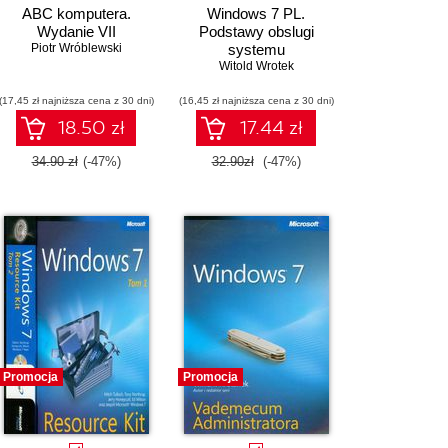
ABC komputera.
Windows 7 PL.
Wydanie VII
Podstawy obslugi
Piotr Wróblewski
systemu
Witold Wrotek
(17,45 zł najniższa cena z 30 dni)
(16,45 zł najniższa cena z 30 dni)
18.50 zł
17.44 zł
34.90 zł
(-47%)
32.90zł
(-47%)
Promocja
Promocja