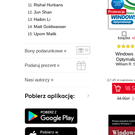
Rishal Hurbans
Jun Shan
Promocja
Haibin Li
Matt Goldwasser
Upom Malik
książka
e
Bony podarunkowe »
Windows 
Optymali
William R. 
Podaruj prezent »
Nasi autorzy »
(17,45 zł najniższa 
18.5
Pobierz aplikację:
34.90zł
(