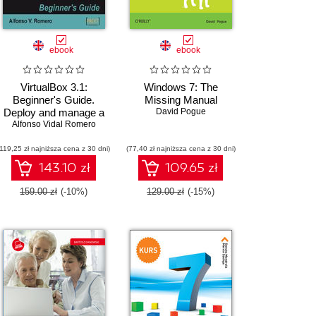
ebook
ebook
VirtualBox 3.1:
Windows 7: The
Beginner's Guide.
Missing Manual
Deploy and manage a
David Pogue
cost-effective virtual
Alfonso Vidal Romero
environment using
(119,25 zł najniższa cena z 30 dni)
VirtualBox
(77,40 zł najniższa cena z 30 dni)
143.10 zł
109.65 zł
159.00 zł
(-10%)
129.00 zł
(-15%)