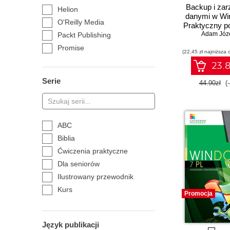
Backup i zar
Helion
danymi w Wi
O'Reilly Media
Praktyczny p
Adam Józe
Packt Publishing
Promise
(22,45 zł najniższa 
23.8
Serie
44.90zł
(
ABC
Biblia
Ćwiczenia praktyczne
Dla seniorów
Ilustrowany przewodnik
Kurs
Promocja
Leksykon kieszonkowy
Pierwsza pomoc
Język publikacji
Po prostu