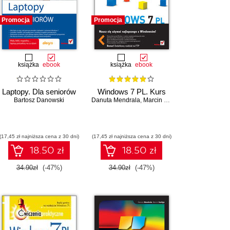
Promocja
Promocja
książka
ebook
książka
ebook
Laptopy. Dla seniorów
Windows 7 PL. Kurs
Bartosz Danowski
Danuta Mendrala
,
Marcin Szeliga
(17,45 zł najniższa cena z 30 dni)
(17,45 zł najniższa cena z 30 dni)
18.50 zł
18.50 zł
34.90zł
(-47%)
34.90zł
(-47%)