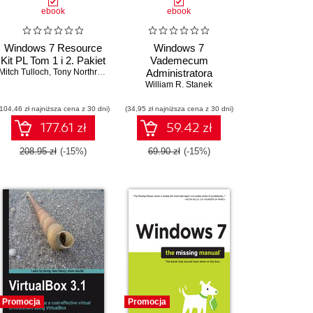
ebook
ebook
Windows 7 Resource
Windows 7
Kit PL Tom 1 i 2. Pakiet
Vademecum
Mitch Tulloch
,
Tony Northrup
,
Jerry Honeycutt
Administratora
,
Ed Wilson
William R. Stanek
(104,46 zł najniższa cena z 30 dni)
(34,95 zł najniższa cena z 30 dni)
177.61 zł
59.42 zł
208.95 zł
(-15%)
69.90 zł
(-15%)
Promocja
Promocja