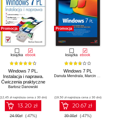
Promocja
Promocja
książka
ebook
książka
ebook
Windows 7 PL.
Windows 7 PL
Instalacja i naprawa.
Danuta Mendrala
,
Marcin Szeliga
Ćwiczenia praktyczne
Bartosz Danowski
(12,45 zł najniższa cena z 30 dni)
(19,50 zł najniższa cena z 30 dni)
13.20 zł
20.67 zł
24.90zł
(-47%)
39.00zł
(-47%)