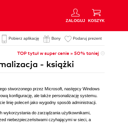
ZALOGUJ
KOSZYK
Pobierz aplikację
Bony
Podaruj prezent
TOP tytuł w super cenie » 50% taniej
malizacja - książki
jnego stworzonego przez Microsoft, następcy Windows
wową konfigurację, ale także personalizację systemu.
e linię poleceń jako wygodny sposób administracji.
h wykorzystania do zarządzania użytkownikami,
rzed niebezpieczeństwami czyhającymi w sieci, a