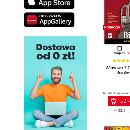
Promocja
książka
e
Windows 7 PL
Jim Boy
(49,50 zł najniższa 
52.4
99.00zł
(