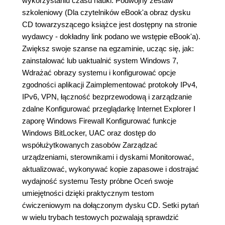
wykorzystaniu czasu nauki. Podwójny zestaw
szkoleniowy (Dla czytelników eBook'a obraz dysku
CD towarzyszącego książce jest dostępny na stronie
wydawcy - dokładny link podano we wstępie eBook'a).
Zwiększ swoje szanse na egzaminie, ucząc się, jak:
zainstalować lub uaktualnić system Windows 7,
Wdrażać obrazy systemu i konfigurować opcje
zgodności aplikacji Zaimplementować protokoły IPv4,
IPv6, VPN, łączność bezprzewodową i zarządzanie
zdalne Konfigurować przeglądarkę Internet Explorer I
zaporę Windows Firewall Konfigurować funkcje
Windows BitLocker, UAC oraz dostęp do
współużytkowanych zasobów Zarządzać
urządzeniami, sterownikami i dyskami Monitorować,
aktualizować, wykonywać kopie zapasowe i dostrajać
wydajność systemu Testy próbne Oceń swoje
umiejętności dzięki praktycznym testom
ćwiczeniowym na dołączonym dysku CD. Setki pytań
w wielu trybach testowych pozwalają sprawdzić