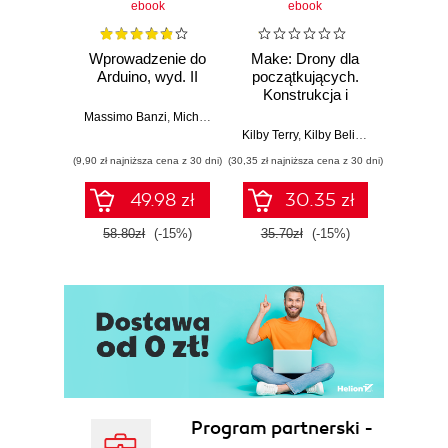
ebook
ebook
Wprowadzenie do
Make: Drony dla
Ostra
Arduino, wyd. II
początkujących.
kuli
Konstrukcja i
Ubera 
dostosowanie
na
Massimo Banzi
,
Michael Shiloh
własnego
Kilby Terry
,
Kilby Belinda
Adam
quadcoptera
(9,90 zł najniższa cena z 30 dni)
(30,35 zł najniższa cena z 30 dni)
(9,90 zł najn
49.98 zł
30.35 zł
58.80zł
(-15%)
35.70zł
(-15%)
37.8
Program partnerski -