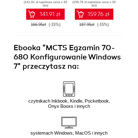
(141,91 zł najniższa cena z 30
(159,76 zł najniższa cena z 30
(83,90 zł naj
dni)
dni)
141.91 zł
159.76 zł
166.95zł
(-15%)
187.95zł
(-15%)
98.7
Ebooka
"MCTS Egzamin 70-
680 Konfigurowanie Windows
7"
przeczytasz na:
czytnikach Inkbook, Kindle, Pocketbook,
Onyx Booxs i innych
systemach Windows, MacOS i innych