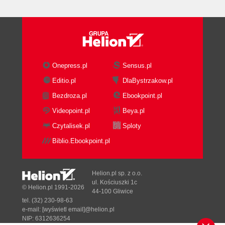
Onepress.pl
Sensus.pl
Editio.pl
DlaBystrzakow.pl
Bezdroza.pl
Ebookpoint.pl
Videopoint.pl
Beya.pl
Czytalisek.pl
Sploty
Biblio.Ebookpoint.pl
Helion.pl sp. z o.o.
ul. Kościuszki 1c
© Helion.pl 1991-2026
44-100 Gliwice
tel. (32) 230-98-63
e-mail:
[wyświetl email]@helion.pl
NIP: 6312636254