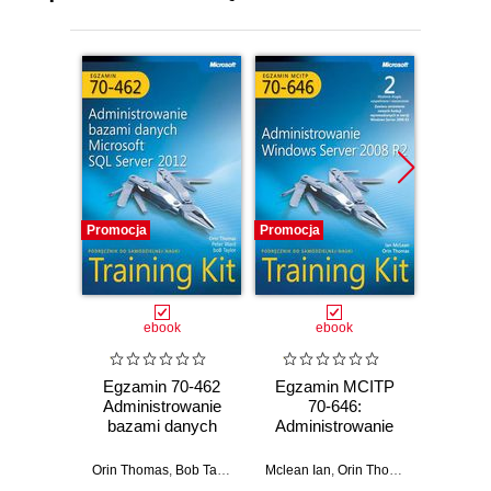
Promocja
Promocja
Promocj
ebook
ebook
Egzamin 70-462
Egzamin MCITP
Egzam
Administrowanie
70-646:
Konf
bazami danych
Administrowanie
zaawa
Microsoft SQL
Windows Server
usłu
Server 2012
2008 R2 Training
Serv
Orin Thomas
,
Bob Taylor
,
Peter Ward
Mclean Ian
,
Orin Thomas
J.c. Mac
Training Kit
Kit