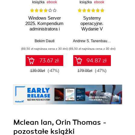
książka
ebook
książka
ebook
Windows Server
Systemy
Windo
2025. Kompendium
operacyjne.
2025
administratora i
Wydanie V
przygotowanie do
Pad
egzaminu AZ-800.
Bekim Dauti
Andrew S. Tanenbaum
,
Herbert Bos
Wydanie IV
(69,50 zł najniższa cena z 30 dni)
(89,50 zł najniższa cena z 30 dni)
(125,10 zł 
73.67 zł
94.87 zł
139.00zł
(-47%)
179.00zł
(-47%)
139.0
Mclean Ian, Orin Thomas -
pozostałe książki