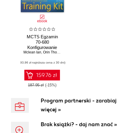
ebook
MCTS Egzamin
70-680
Konfigurowanie
Mclean Ian
Windows 7
,
Orin Thomas
(93,96 zł najniższa cena z 30 dni)
159.76 zł
187.95 zł
(-15%)
Program partnerski - zarabiaj
więcej »
Brak książki? - daj nam znać »