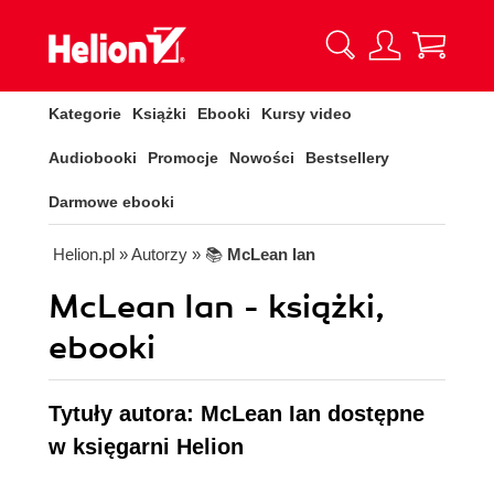
Kategorie
Książki
Ebooki
Kursy video
Audiobooki
Promocje
Nowości
Bestsellery
Darmowe ebooki
Helion.pl
» Autorzy
» 📚
McLean Ian
McLean Ian - książki,
ebooki
Tytuły autora: McLean Ian dostępne
w księgarni Helion