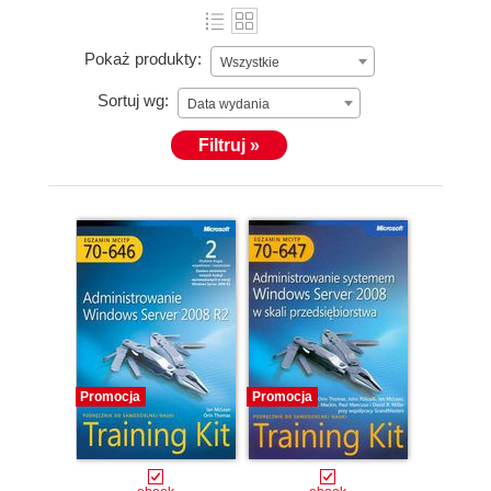
Pokaż produkty:
Wszystkie
Sortuj wg:
Data wydania
Filtruj »
Promocja
Promocja