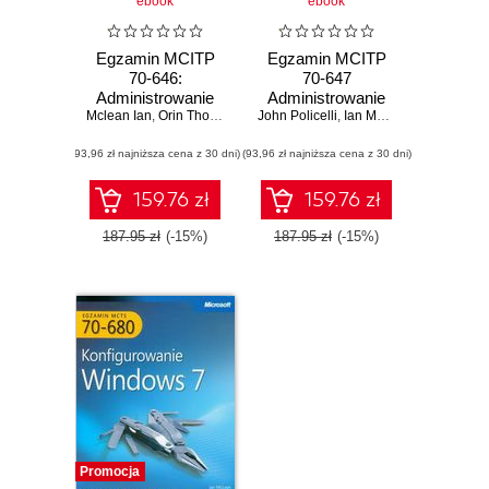
ebook
ebook
Egzamin MCITP
Egzamin MCITP
70-646:
70-647
Administrowanie
Administrowanie
Mclean Ian
Windows Server
,
Orin Thomas
John Policelli
systemem
,
Ian Mclean
,
Orin Thoma
2008 R2 Training
Windows Server
(93,96 zł najniższa cena z 30 dni)
Kit
(93,96 zł najniższa cena z 30 dni)
2008 w skali
przedsiębiorstwa
159.76 zł
159.76 zł
187.95 zł
(-15%)
187.95 zł
(-15%)
Promocja