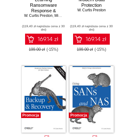
Ransomware
Protection
Response &
W. Curtis Preston
W. Curtis Preston
Recovery.
,
Michael Saylor
Stopping
(119,40 zł najniższa cena z 30
Ransomware One
(119,40 zł najniższa cena z 30
dni)
dni)
Restore at a Time
169.14 zł
169.14 zł
199.00 zł
(-15%)
199.00 zł
(-15%)
Promocja
Promocja