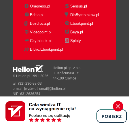
Onepress.pl
Sensus.pl
Editio.pl
DlaBystrzakow.pl
Bezdroza.pl
Ebookpoint.pl
Videopoint.pl
Beya.pl
Czytalisek.pl
Sploty
Biblio.Ebookpoint.pl
Helion.pl sp. z o.o.
ul. Kościuszki 1c
© Helion.pl 1991-2026
44-100 Gliwice
tel. (32) 230-98-63
e-mail:
[wyświetl email]@helion.pl
NIP: 6312636254
Regon: 241989027
Designed with ♥ by
Tonik.pl
Pełna wersja strony »