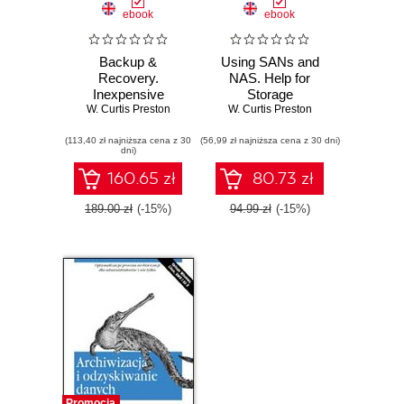
ebook
ebook
Backup &
Using SANs and
Recovery.
NAS. Help for
Inexpensive
Storage
Backup Solutions
W. Curtis Preston
Administrators
W. Curtis Preston
for Open Systems
(113,40 zł najniższa cena z 30
(56,99 zł najniższa cena z 30 dni)
dni)
160.65 zł
80.73 zł
189.00 zł
(-15%)
94.99 zł
(-15%)
Promocja