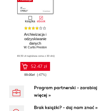
książka
ebook
Archiwizacja i
odzyskiwanie
danych
W. Curtis Preston
(49,50 zł najniższa cena z 30 dni)
52.47 zł
99.00zł
(-47%)
Program partnerski - zarabiaj
więcej »
Brak książki? - daj nam znać »