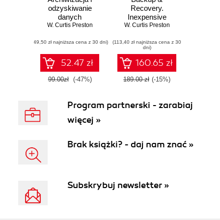
odzyskiwanie
Recovery.
danych
Inexpensive
W. Curtis Preston
Backup Solutions
W. Curtis Preston
for Open Systems
(49,50 zł najniższa cena z 30 dni)
(113,40 zł najniższa cena z 30
dni)
52.47 zł
160.65 zł
99.00zł
(-47%)
189.00 zł
(-15%)
Program partnerski - zarabiaj
więcej »
Brak książki? - daj nam znać »
Subskrybuj newsletter »