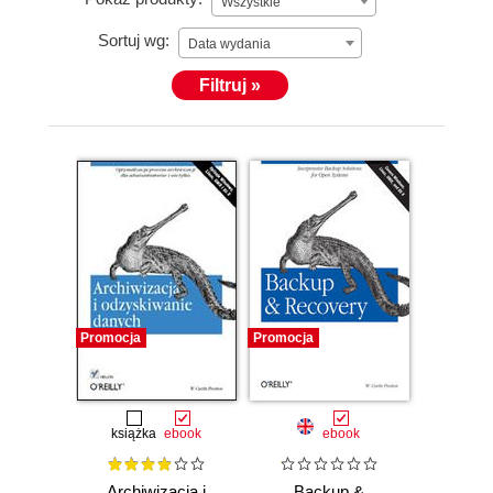
Wszystkie
Sortuj wg:
Data wydania
Filtruj »
Promocja
Promocja
książka
ebook
ebook
Archiwizacja i
Backup &