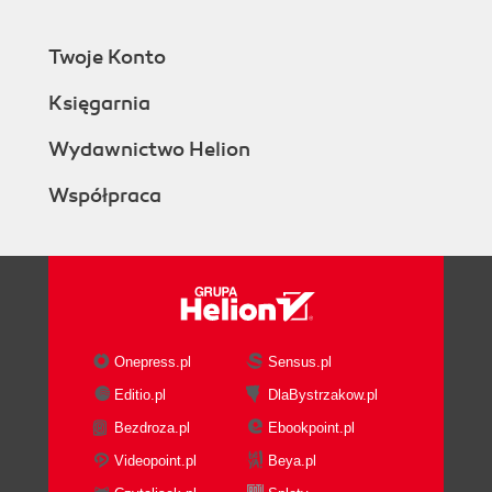
Twoje Konto
Księgarnia
Wydawnictwo Helion
Współpraca
Onepress.pl
Sensus.pl
Editio.pl
DlaBystrzakow.pl
Bezdroza.pl
Ebookpoint.pl
Videopoint.pl
Beya.pl