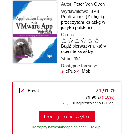
Autor:
Peter Von Oven
Wydawnictwo:
BPB
Publications
(Z chęcią
przeczytam książkę w
języku polskim)
Ocena:
Bądź pierwszym, który
oceni tę książkę
Stron:
494
Dostępne formaty:
ePub
Mobi
71,91 zł
Ebook
79,90 zł
(-10%)
71,91 zł najniższa cena z 30 dni
Dodaj do koszyka
Dostępny natychmiast po opłaceniu zakupu