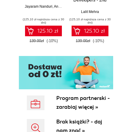
Edition
Jayaram Nanduri
,
Anand Oka
Ker
Lalit Mehra
(125,10 zł najniższa cena z 30
(125,10 zł najniższa cena z 30
(125,10 zł 
dni)
dni)
125.10 zł
125.10 zł
139.00zł
(-10%)
139.00zł
(-10%)
139.0
Program partnerski -
zarabiaj więcej »
Brak książki? - daj
nam znać »