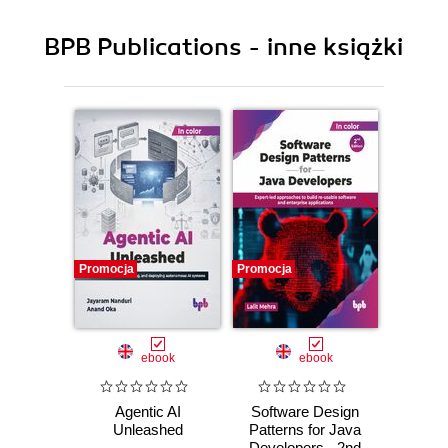
BPB Publications - inne książki
Promocja
Promocja
Promocj
ebook
ebook
Agentic AI
Software Design
L
Unleashed
Patterns for Java
Gene
Developers - 2nd