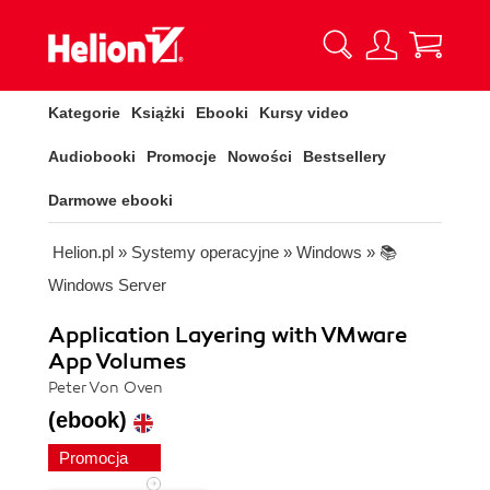
Kategorie
Książki
Ebooki
Kursy video
Audiobooki
Promocje
Nowości
Bestsellery
Darmowe ebooki
Helion.pl
»
Systemy operacyjne
»
Windows
»
📚
Windows Server
Application Layering with VMware
App Volumes
Peter Von Oven
(ebook)
Promocja