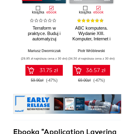
książka
ebook
książka
ebook
ksią
Terraform w
ABC komputera.
Konte
praktyce. Buduj i
Wydanie XIII.
wykor
automatyzuj
Komputer, Internet i
Do
infrastrukturę
sztuczna
Po
chmurową oraz
inteligencja
Mariusz Dworniczak
Piotr Wróblewski
Pio
zarządzaj nią z
(29,95 zł najniższa cena z 30 dni)
(34,50 zł najniższa cena z 30 dni)
(19,95 zł naj
wykorzystaniem
Dockera
31.75 zł
36.57 zł
59.90zł
(-47%)
69.00zł
(-47%)
39.9
Ebooka
"Application Layering