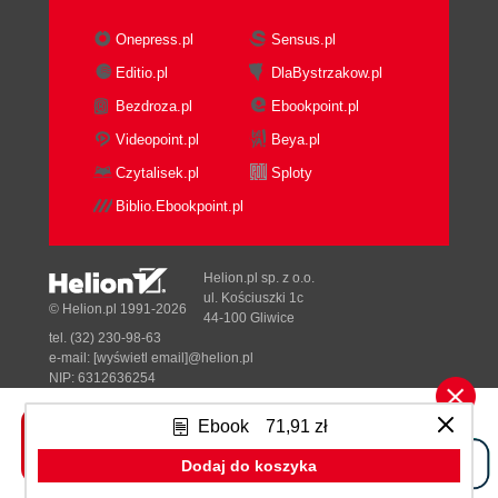
Onepress.pl
Sensus.pl
Editio.pl
DlaBystrzakow.pl
Bezdroza.pl
Ebookpoint.pl
Videopoint.pl
Beya.pl
Czytalisek.pl
Sploty
Biblio.Ebookpoint.pl
Helion.pl sp. z o.o.
ul. Kościuszki 1c
© Helion.pl 1991-2026
44-100 Gliwice
tel. (32) 230-98-63
e-mail:
[wyświetl email]@helion.pl
NIP: 6312636254
Regon: 241989027
Ebook
71,91 zł
Designed with ♥ by
Tonik.pl
Dodaj do koszyka
Pełna wersja strony »