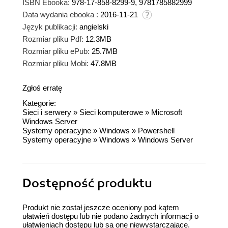
ISBN Ebooka:
978-17-858-8299-9, 9781785882999
Data wydania ebooka :
2016-11-21
Język publikacji:
angielski
Rozmiar pliku Pdf:
12.3MB
Rozmiar pliku ePub:
25.7MB
Rozmiar pliku Mobi:
47.8MB
Zgłoś erratę
Kategorie:
Sieci i serwery
»
Sieci komputerowe
»
Microsoft
Windows Server
Systemy operacyjne
»
Windows
»
Powershell
Systemy operacyjne
»
Windows
»
Windows Server
Dostępność produktu
Produkt nie został jeszcze oceniony pod kątem
ułatwień dostępu lub nie podano żadnych informacji o
ułatwieniach dostępu lub są one niewystarczające.