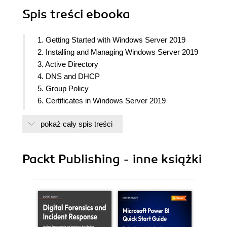
Spis treści
ebooka
1. Getting Started with Windows Server 2019
2. Installing and Managing Windows Server 2019
3. Active Directory
4. DNS and DHCP
5. Group Policy
6. Certificates in Windows Server 2019
7. Networking with Windows Server 2019
pokaż cały spis treści
8. Remote Access
9. Hardening and Security
10. Server Core
Packt Publishing - inne książki
11. PowerShell
12. Redundancy in Windows Server 2019
13. Containers and Nano Server
14. Hyper-V
15. Troubleshooting Windows Server 2019