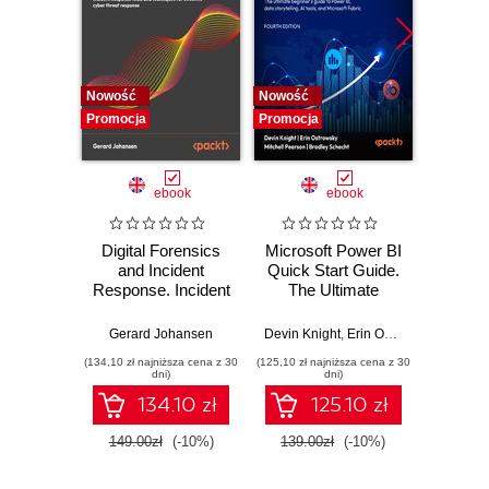
Nowość
Nowość
Nowość
Promocja
Promocja
Promocj
ebook
ebook
Digital Forensics
Microsoft Power BI
Pract
and Incident
Quick Start Guide.
Intel
Response. Incident
The Ultimate
Data-D
Response tools
Beginner's Guide
Hunti
and techniques for
to Power BI, Data
your c
Gerard Johansen
Devin Knight
,
Erin Ostrowsky
,
Mitchel
effective cyber
Storytelling, AI
effor
(134,10 zł najniższa cena z 30
(125,10 zł najniższa cena z 30
(116,10 zł 
threat response -
Tools, and
dete
dni)
dni)
Fourth Edition
Microsoft Fabric -
def
134.10 zł
125.10 zł
Fourth Edition
ATT&C
tool
149.00zł
(-10%)
139.00zł
(-10%)
129.0
E