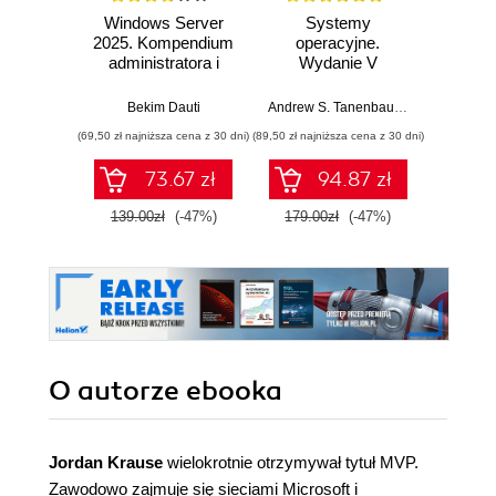
Windows Server
Systemy
Windo
2025. Kompendium
operacyjne.
2025
administratora i
Wydanie V
przygotowanie do
Pad
egzaminu AZ-800.
Bekim Dauti
Andrew S. Tanenbaum
,
Herbert Bos
Wydanie IV
(69,50 zł najniższa cena z 30 dni)
(89,50 zł najniższa cena z 30 dni)
(125,10 zł 
73.67 zł
94.87 zł
139.00zł
(-47%)
179.00zł
(-47%)
139.0
O autorze
ebooka
Jordan Krause
wielokrotnie otrzymywał tytuł MVP.
Zawodowo zajmuje się sieciami Microsoft i