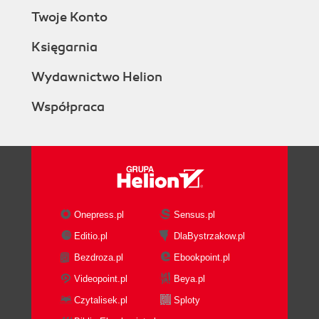
Twoje Konto
Księgarnia
Wydawnictwo Helion
Współpraca
Onepress.pl
Sensus.pl
Editio.pl
DlaBystrzakow.pl
Bezdroza.pl
Ebookpoint.pl
Videopoint.pl
Beya.pl
Czytalisek.pl
Sploty