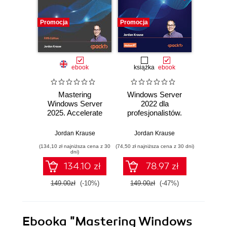
Promocja
Promocja
Promocj
ebook
książka
ebook
Mastering
Windows Server
Windo
Windows Server
2022 dla
2019 
2025. Accelerate
profesjonalistów.
Over 
your journey from
Profesjonalna
to e
IT Pro to System
administracja
co
Jordan Krause
Jordan Krause
Mark He
Administrator using
środowiskiem
networ
(134,10 zł najniższa cena z 30
(74,50 zł najniższa cena z 30 dni)
(143,10 zł 
the world's most
Windows Server.
secu
dni)
powerful server
Wydanie IV
ad
134.10 zł
78.97 zł
platform - Fifth
wor
Edition
Seco
149.00zł
(-10%)
149.00zł
(-47%)
159.0
Ebooka
"Mastering Windows