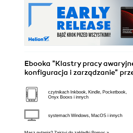
Ebooka
"Klastry pracy awaryjn
konfiguracja i zarządzanie"
prz
czytnikach Inkbook, Kindle, Pocketbook,
Onyx Booxs i innych
systemach Windows, MacOS i innych
Masz pytania? Zajrzyj do zakładki
Pomoc
»