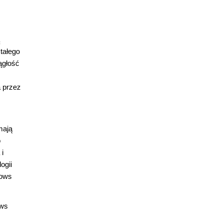
tałego
ągłość
a przez
mają
o
 i
ogii
dows
ows