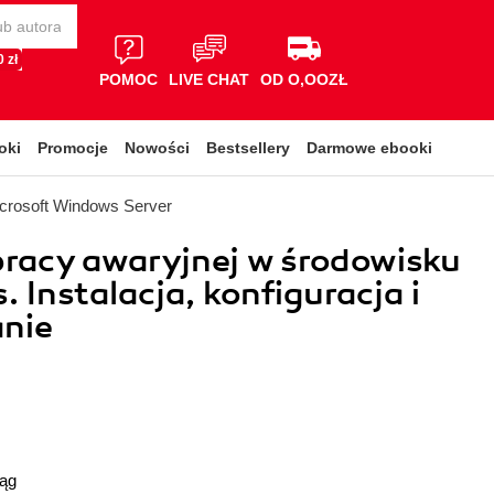
 zł
POMOC
LIVE CHAT
OD O,OOZŁ
oki
Promocje
Nowości
Bestsellery
Darmowe ebooki
crosoft Windows Server
pracy awaryjnej w środowisku
 Instalacja, konfiguracja i
anie
ląg