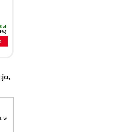
3 zł
51%)
a
ja,
RL w