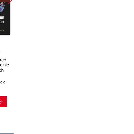
Promocja
Promocja
Promoc
ebook
ebook
cje
Mastering Embedded
The Embedded Linux
ełnie
Linux Development.
Security Handbook.
Fund
ch
Craft fast and reliable
Fortify your
Ap
embedded solutions
embedded Linux
Estab
with Linux 6.6 and
systems from design
fo
o.o.
Frank Vasquez
,
Chris Simmonds
Matt St. Onge
,
Rama Krishnan
H
The Yocto Project 5.0
to deployment
autom
(125,10 zł najniższa cena z 30 dni)
(107,10 zł najniższa cena z 30 dni)
(80,91 zł 
(Scarthgap) - Fourth
d
Edition
zł
125.10 zł
107.10 zł
139.00zł
(-10%)
119.00zł
(-10%)
89