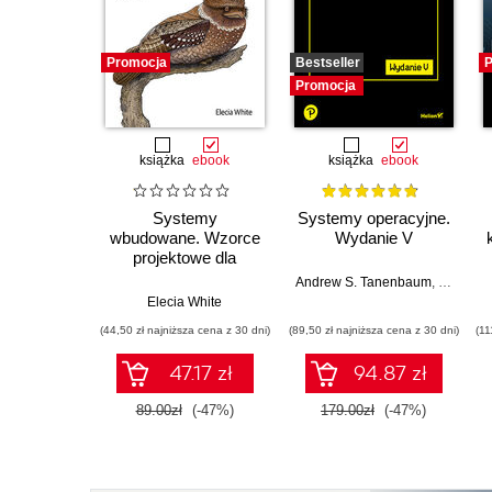
Promocja
Bestseller
P
Promocja
książka
ebook
książka
ebook
Systemy
Systemy operacyjne.
wbudowane. Wzorce
Wydanie V
projektowe dla
twórców
Andrew S. Tanenbaum
,
Herbert 
oprogramowania.
Elecia White
Wydanie II
(44,50 zł najniższa cena z 30 dni)
(89,50 zł najniższa cena z 30 dni)
(11
47.17 zł
94.87 zł
89.00zł
(-47%)
179.00zł
(-47%)