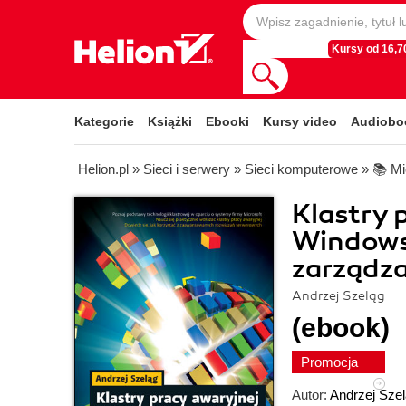
Kursy od 16,70
Kategorie
Książki
Ebooki
Kursy video
Audiobo
Helion.pl
»
Sieci i serwery
»
Sieci komputerowe
»
📚 Mi
Klastry 
Windows.
zarządz
Andrzej Szeląg
(ebook)
Promocja
Autor:
Andrzej Sze