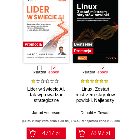
Promocja
Bestseller
Promocj
Promocja
książka
ebook
książka
ebook
ksią
Lider w świecie AI.
Linux. Zostań
P
Jak wprowadzać
mistrzem skryptów
Re
strategiczne
powłoki. Najlepszy
Ob
innowacje, rozwijać
przewodnik, z
nauko
biznes i
którym
cz
Jarrod Anderson
Donald A. Tevault
William 
przewodzić
zoptymalizujesz,
eksp
(44,50 zł najniższa cena z 30 dni)
(74,50 zł najniższa cena z 30 dni)
(44,50 zł naj
zespołowi w erze
zautomatyzujesz i
anali
sztucznej
usprawnisz każde
Python
47.17 zł
78.97 zł
inteligencji
zadanie