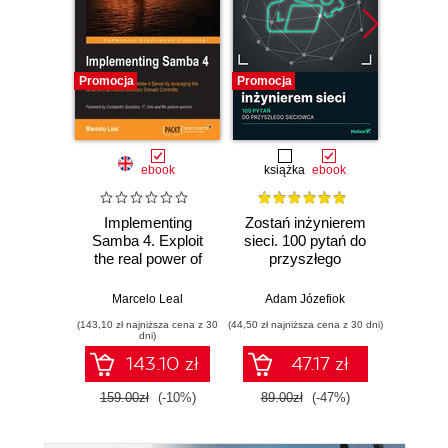
Promocja
Promocja
Bestselle
Promocj
ebook
książka
ebook
ksią
Implementing
Zostań inżynierem
CCNA
Samba 4. Exploit
sieci. 100 pytań do
Z
the real power of
przyszłego
admin
Samba 4 Server by
sieciowca
leveraging the
komp
Marcelo Leal
Adam Józefiok
Adam
benefits of an
Cisco.
(143,10 zł najniższa cena z 30
(44,50 zł najniższa cena z 30 dni)
(124,50 zł 
Active Directory
dni)
Domain Controller
143.10 zł
47.17 zł
159.00zł
(-10%)
89.00zł
(-47%)
249.0