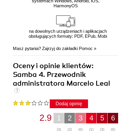
systemach Windows, Android, iOS,
HarmonyOS
na dowolnych urządzeniach i aplikacjach
obsługujących formaty: PDF, EPub, Mobi
Masz pytania? Zajrzyj do zakładki
Pomoc
»
Oceny i opinie klientów:
Samba 4. Przewodnik
administratora Marcelo Leal
Dodaj opinię
2.9
1
2
3
4
5
6
(3)
(2)
(0)
(1)
(3)
(0)