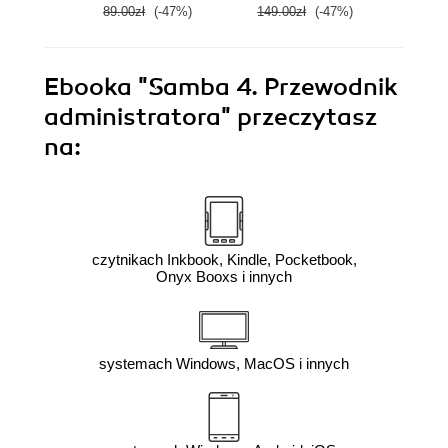
89.00zł
(-47%)
149.00zł
(-47%)
89.0
Ebooka
"Samba 4. Przewodnik
administratora"
przeczytasz
na:
czytnikach Inkbook, Kindle, Pocketbook,
Onyx Booxs i innych
systemach Windows, MacOS i innych