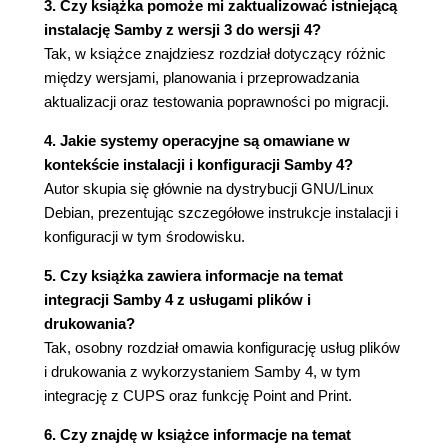
3. Czy książka pomoże mi zaktualizować istniejącą
Planowanie operacji zastąpienia serwera - testy i
instalację Samby z wersji 3 do wersji 4?
weryfikacja (95)
Tak, w książce znajdziesz rozdział dotyczący różnic
Eksport obiektów katalogu (99)
między wersjami, planowania i przeprowadzania
Porównywanie danych w utworzonej kopii
aktualizacji oraz testowania poprawności po migracji.
oraz w działającej usłudze Active Directory
(101)
4. Jakie systemy operacyjne są omawiane w
Zastąpienie kontrolera domeny usługi Active
kontekście instalacji i konfiguracji Samby 4?
Directory (103)
Autor skupia się głównie na dystrybucji GNU/Linux
Sprawdzenie poprawności operacji zastąpienia
Debian, prezentując szczegółowe instrukcje instalacji i
serwera (121)
konfiguracji w tym środowisku.
Podsumowanie (124)
5. Czy książka zawiera informacje na temat
Rozdział 5. Uaktualnienie Samby z wersji 3 (127)
integracji Samby 4 z usługami plików i
Różnice między serwerem Samba w wersjach 3 i
drukowania?
4 (128)
Tak, osobny rozdział omawia konfigurację usług plików
Kluczowe kwestie, które trzeba rozważyć przed
i drukowania z wykorzystaniem Samby 4, w tym
uaktualnieniem (129)
integrację z CUPS oraz funkcję Point and Print.
Opracowanie planu uaktualnienia (130)
Przygotowanie testów i operacji weryfikacji
6. Czy znajdę w książce informacje na temat