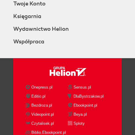
Planowanie rozbudowy schematu usługi Active
Twoje Konto
Directory (176)
Księgarnia
Eksport bieżącej konfiguracji schematu usługi
Active Directory (179)
Wydawnictwo Helion
Rozbudowa schematu usługi Active Directory
w praktyce (180)
Współpraca
Przetestowanie i weryfikacja rozbudowy
schematu usługi Active Directory w Sambie 4
(192)
Podsumowanie (200)
Rozdział 8. Implementacja rozproszonego serwera
Onepress.pl
Sensus.pl
plików o wysokiej dostępności (201)
Editio.pl
DlaBystrzakow.pl
Przygotowanie środowiska dystrybucji GNU/Linux
Debian (202)
Bezdroza.pl
Ebookpoint.pl
Konfiguracja GlusterFS w celu zapewnienia
Videopoint.pl
Beya.pl
wysokiej dostępności i skalowalności (204)
Czytalisek.pl
Sploty
Integracja CTDB, GlusterFS i serwera Samba 4
Biblio.Ebookpoint.pl
(209)