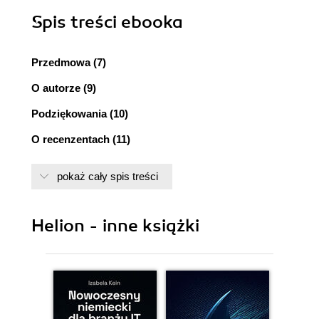
Spis treści
ebooka
Przedmowa (7)
O autorze (9)
Podziękowania (10)
O recenzentach (11)
Wprowadzenie (13)
pokaż cały spis treści
Rozdział 1. Instalacja serwera Samba 4 (17)
Instalacja dystrybucji Debian 7 (Wheezy) (18)
Helion - inne książki
Instalacja i konfiguracja zależności serwera
Samba 4 (20)
Instalacja serwera Samba 4 krok po kroku (25)
Podstawowa weryfikacja instalacji Samby (26)
Podsumowanie (27)
Rozdział 2. Użycie Samby 4 jako kontrolera