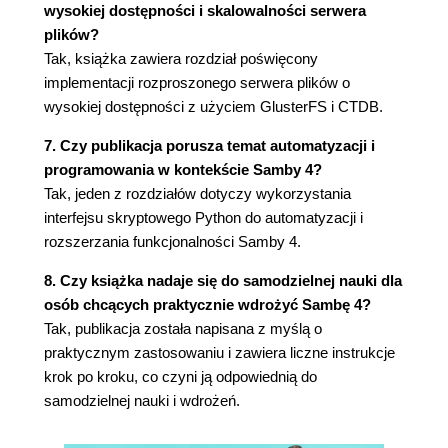
(133)
wysokiej dostępności i skalowalności serwera
Procedura uaktualnienia serwera Samba
plików?
(140)
Tak, książka zawiera rozdział poświęcony
Zatrzymywanie i wyłączanie demonów
implementacji rozproszonego serwera plików o
Samby i winbind (143)
wysokiej dostępności z użyciem GlusterFS i CTDB.
Edycja pliku konfiguracyjnego Samby 4 (144)
7. Czy publikacja porusza temat automatyzacji i
Konfiguracja strefy wyszukiwania
programowania w kontekście Samby 4?
wstecznego (145)
Tak, jeden z rozdziałów dotyczy wykorzystania
Uzupełnienie konfiguracji o udział Profiles
interfejsu skryptowego Python do automatyzacji i
(146)
rozszerzania funkcjonalności Samby 4.
Wybór sposobu uaktualnienia serwera
działającego w roli Member Server (146)
8. Czy książka nadaje się do samodzielnej nauki dla
Testowanie uaktualnienia i weryfikacja w
osób chcących praktycznie wdrożyć Sambę 4?
serwerze PDC (150)
Tak, publikacja została napisana z myślą o
Testowanie uaktualnienia i weryfikacja
praktycznym zastosowaniu i zawiera liczne instrukcje
serwerów działających w roli Member Server
krok po kroku, co czyni ją odpowiednią do
(154)
samodzielnej nauki i wdrożeń.
Podsumowanie (157)
Rozdział 6. Usługi plików i wydruku (159)