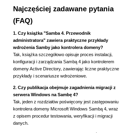
Konfiguracja bibliotek PAM i NSS (62)
Najczęściej zadawane pytania
Przyłączenie komputera działającego pod
kontrolą systemu Debian do domeny usługi
(FAQ)
Active Directory (67)
Podstawowe koncepcje polityki grup w serwerze
1. Czy książka "Samba 4. Przewodnik
Samba 4 (73)
administratora" zawiera praktyczne przykłady
Umożliwienie użytkownikowi tworzenia zasad
wdrożenia Samby jako kontrolera domeny?
grupy (78)
Tak, książka szczegółowo opisuje proces instalacji,
Umożliwienie użytkownikowi połączenia
konfiguracji i zarządzania Sambą 4 jako kontrolerem
zasady grupy z jednostką organizacyjną (82)
domeny Active Directory, zawierając liczne praktyczne
Tworzenie zasady grupy (84)
przykłady i scenariusze wdrożeniowe.
Zaufane relacje i replikacja w serwerze Samba 4
(87)
2. Czy publikacja obejmuje zagadnienia migracji z
Podsumowanie (92)
serwera Windows na Sambę 4?
Tak, jeden z rozdziałów poświęcony jest zastępowaniu
Rozdział 4. Zastąpienie serwera Microsoft
kontrolera domeny Microsoft Windows Sambą 4, wraz
Windows w usłudze Active Directory (93)
z opisem procedur testowania, weryfikacji i migracji
Ważne kwestie przed zastąpieniem kontrolera
danych.
domeny usługi Active Directory (94)