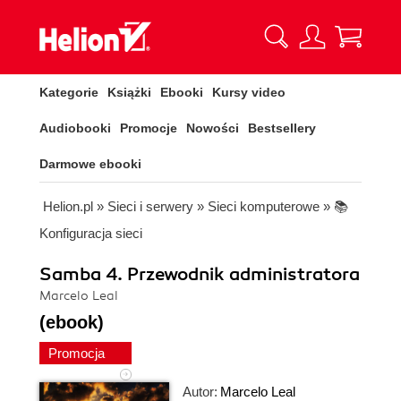
Kategorie
Książki
Ebooki
Kursy video
Audiobooki
Promocje
Nowości
Bestsellery
Darmowe ebooki
Helion.pl
»
Sieci i serwery
»
Sieci komputerowe
»
📚
Konfiguracja sieci
Samba 4. Przewodnik administratora
Marcelo Leal
(ebook)
Promocja
Autor:
Marcelo Leal