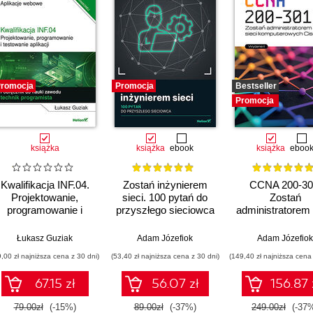
romocja
Promocja
Bestseller
Promocja
książka
książka
ebook
książka
eboo
Kwalifikacja INF.04.
Zostań inżynierem
CCNA 200-30
Projektowanie,
sieci. 100 pytań do
Zostań
programowanie i
przyszłego sieciowca
administratorem 
testowanie aplikacji.
komputerowy
Część 3. Aplikacje
Cisco. Wydanie
Łukasz Guziak
Adam Józefiok
Adam Józefiok
webowe. Podręcznik
9,00 zł najniższa cena z 30 dni)
(53,40 zł najniższa cena z 30 dni)
(149,40 zł najniższa cena 
do nauki zawodu
technik programista
67.15 zł
56.07 zł
156.87 
79.00zł
(-15%)
89.00zł
(-37%)
249.00zł
(-37