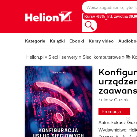
Kursy -65%
Inż. zwrotna 39,90
Kategorie
Książki
Ebooki
Kursy video
Audiobo
Helion.pl
»
Sieci i serwery
»
Sieci komputerowe
»
📚 Ko
Konfigur
urządzen
zaawan
Łukasz Guziak
Promocja
Autor:
Łukasz Guzi
Wydawnictwo:
Heli