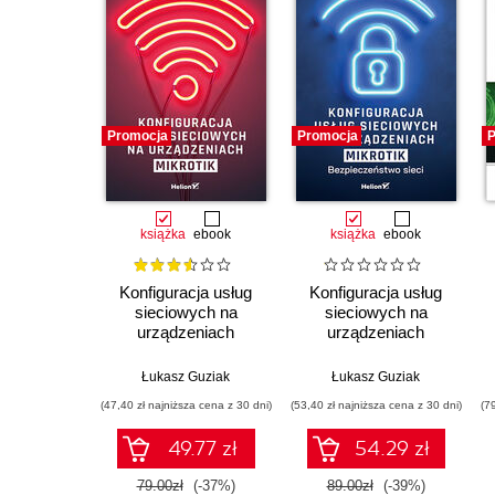
Promocja
Promocja
P
książka
ebook
książka
ebook
Konfiguracja usług
Konfiguracja usług
sieciowych na
sieciowych na
urządzeniach
urządzeniach
MikroTik
MikroTik.
Bezpieczeństwo sieci
Łukasz Guziak
Łukasz Guziak
(47,40 zł najniższa cena z 30 dni)
(53,40 zł najniższa cena z 30 dni)
(7
49.77 zł
54.29 zł
79.00zł
(-37%)
89.00zł
(-39%)