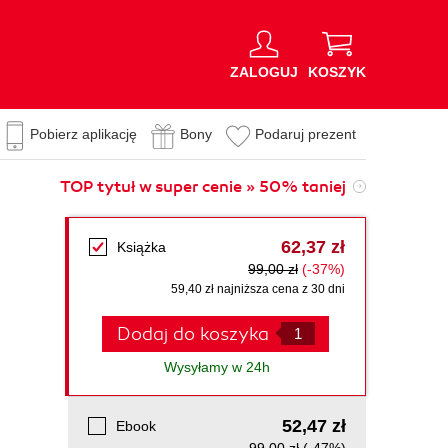
ZALOGUJ
KOSZYK
Pobierz aplikację
Bony
Podaruj prezent
TOP tytuł w super cenie » 50% taniej
62,37 zł
Książka
99,00 zł
(-37%)
59,40 zł najniższa cena z 30 dni
Dodaj do koszyka
Wysyłamy w 24h
52,47 zł
Ebook