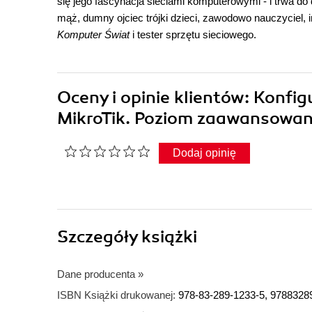
się jego fascynacja sieciami komputerowymi - i trwa do 
mąż, dumny ojciec trójki dzieci, zawodowo nauczyciel,
Komputer Świat
i tester sprzętu sieciowego.
Oceny i opinie klientów: Konfi
MikroTik. Poziom zaawansowan
Dodaj opinię
Szczegóły
książki
Dane producenta
»
ISBN Książki drukowanej:
978-83-289-1233-5, 9788328