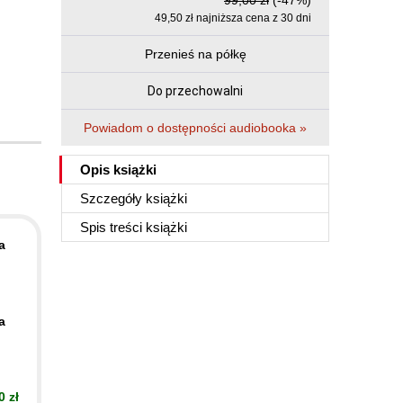
99,00 zł
(-47%)
49,50 zł najniższa cena z 30 dni
Przenieś na półkę
Do przechowalni
Powiadom o dostępności audiobooka »
Opis
książki
Szczegóły
książki
Spis treści
książki
a
a
0 zł