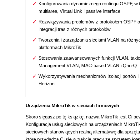
Konfigurowania dynamicznego routingu OSPF, w
multiarea, Virtual Link i passive interface
Rozwiązywania problemów z protokołem OSPF o
integracji tras z różnych protokołów
Tworzenia i zarządzania sieciami VLAN na różny
platformach MikroTik
Stosowania zaawansowanych funkcji VLAN, takic
Management VLAN, MAC-based VLAN i Q-in-Q
Wykorzystywania mechanizmów izolacji portów i 
Horizon
Urządzenia MikroTik w sieciach firmowych
Skoro sięgasz po tę książkę, nazwa MikroTik jest Ci 
Konfiguracja usług sieciowych na urządzeniach MikroTi
sieciowych stanowiących realną alternatywę dla sprzętu
które przydadzą Ci się w trakcie pracy ze sprzętem łot