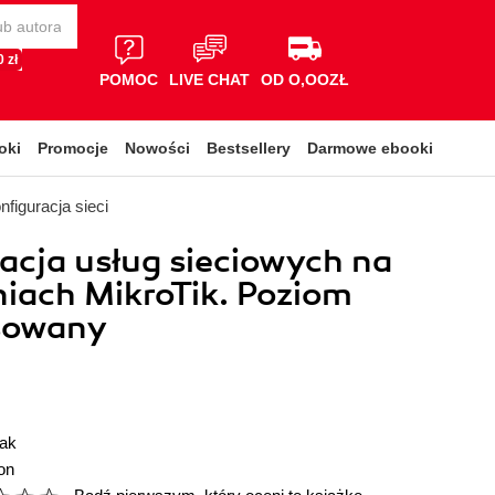
 zł
POMOC
LIVE CHAT
OD O,OOZŁ
oki
Promocje
Nowości
Bestsellery
Darmowe ebooki
nfiguracja sieci
acja usług sieciowych na
iach MikroTik. Poziom
sowany
ak
on