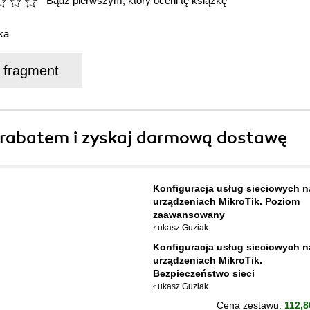
Bądź pierwszym, który oceni tę książkę
ka
j fragment
rabatem i zyskaj darmową dostawę
Konfiguracja usług sieciowych n
urządzeniach MikroTik. Poziom
zaawansowany
Łukasz Guziak
Konfiguracja usług sieciowych n
urządzeniach MikroTik.
Bezpieczeństwo sieci
Łukasz Guziak
Cena zestawu:
112,8