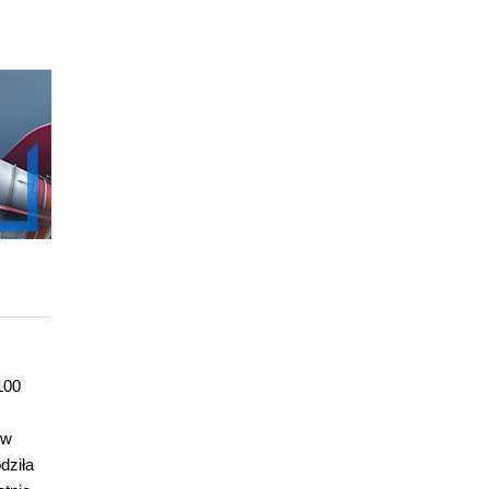
100
ów
dziła