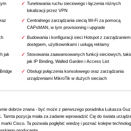
 tym
Tunelowania ruchu sieciowego i łączenia różnych
lokalizacji przez VPN
raz
Centralnego zarządzania siecią Wi-Fi za pomocą
CAPsMAN, w tym provisioning i upgrade
ch
Budowania i konfiguracji sieci Hotspot z zarządzaniem
dostępem, użytkownikami i usługą reklamy
h jak
Stosowania zaawansowanych funkcji sieciowych, taki
jak IP Binding, Walled Garden i Access List
Bridge
Obsługi połączenia konsolowego oraz zarządzania
urządzeniami MikroTik w dużych sieciach
pewnie dobrze znana - być może z pierwszego poradnika Łukasza Guz
k. Tamta pozycja miała za zadanie wprowadzić Cię do świata urządz
 marki Cisco. Ta pozwala pogłębić wiedzę i poznać kolejne technolog
ewskiego producenta.