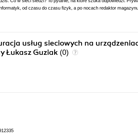
dziś. Co w sieci siedzi? To pytanie, na które szuka odpowiedzi. Pryw
 informatyk, od czasu do czasu fizyk, a po nocach redaktor magazyn
guracja usług sieciowych na urządzenia
y Łukasz Guziak
(0)
912335