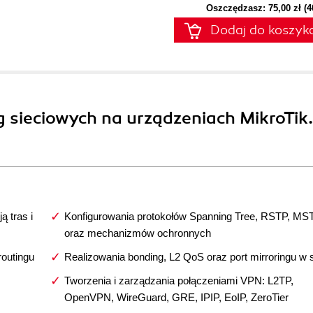
Oszczędzasz: 75,00 zł (
Dodaj do koszyk
g sieciowych na urządzeniach MikroTik.
ą tras i
Konfigurowania protokołów Spanning Tree, RSTP, MS
oraz mechanizmów ochronnych
routingu
Realizowania bonding, L2 QoS oraz port mirroringu w s
Tworzenia i zarządzania połączeniami VPN: L2TP,
OpenVPN, WireGuard, GRE, IPIP, EoIP, ZeroTier