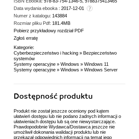
ISBN Ebooka:
978-83-754-1346-5, 9788375413465
Data wydania ebooka :
2017-12-01
Numer z katalogu:
143884
Rozmiar pliku Pdf:
181.4MB
Pobierz przykładowy rozdział PDF
Zgłoś erratę
Kategorie:
Cyberbezpieczeństwo i hacking
»
Bezpieczeństwo
systemów
Systemy operacyjne
»
Windows
»
Windows 11
Systemy operacyjne
»
Windows
»
Windows Server
Dostępność produktu
Produkt nie został jeszcze oceniony pod kątem
ułatwień dostępu lub nie podano żadnych informacji o
ułatwieniach dostępu lub są one niewystarczające.
Prawdopodobnie Wydawca/Dostawca jeszcze nie
umożliwił dokonania walidacji produktu lub nie
przekazał odpowiednich informacji na temat jego