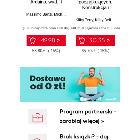
Arduino, wyd. II
początkujących.
kuli
Konstrukcja i
Ubera 
dostosowanie
na
Massimo Banzi
,
Michael Shiloh
własnego
Kilby Terry
,
Kilby Belinda
Adam
quadcoptera
(9,90 zł najniższa cena z 30 dni)
(30,35 zł najniższa cena z 30 dni)
(9,90 zł najn
49.98 zł
30.35 zł
58.80zł
(-15%)
35.70zł
(-15%)
37.8
Program partnerski -
zarabiaj więcej »
Brak książki? - daj