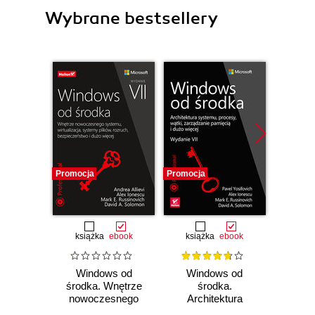
Wybrane bestsellery
Promocja
Promocja
Bestselle
Promocj
książka
ebook
książka
ebook
ksią
Windows od
Windows od
S
środka. Wnętrze
środka.
ope
nowoczesnego
Architektura
Wy
systemu,
systemu, procesy,