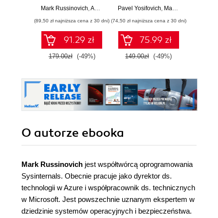
wirtualizacja,
wątki, zarządzanie
Mark Russinovich
,
Andrea Allievi
Pavel Yosifovich
,
Alex Ionescu
,
,
Mark Russinovich
David Solomon
,
D
systemy plików,
pamięcią i dużo
(89,50 zł najniższa cena z 30 dni)
(74,50 zł najniższa cena z 30 dni)
(89,50 zł naj
rozruch,
więcej. Wydanie
bezpieczeństwo i
VII
91.29 zł
75.99 zł
dużo więcej.
Wydanie VII
179.00zł
(-49%)
149.00zł
(-49%)
179.0
O autorze
ebooka
Mark Russinovich
jest współtwórcą oprogramowania
Sysinternals. Obecnie pracuje jako dyrektor ds.
technologii w Azure i współpracownik ds. technicznych
w Microsoft. Jest powszechnie uznanym ekspertem w
dziedzinie systemów operacyjnych i bezpieczeństwa.