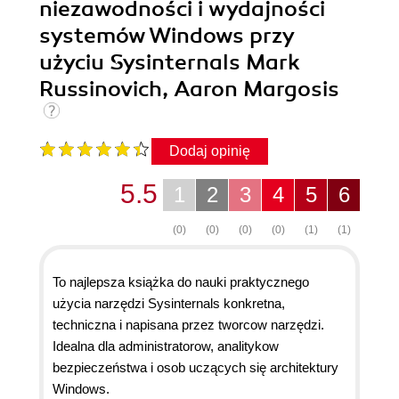
niezawodności i wydajności
systemów Windows przy
użyciu Sysinternals Mark
Russinovich, Aaron Margosis
Dodaj opinię
5.5
1
2
3
4
5
6
(0)
(0)
(0)
(0)
(1)
(1)
To najlepsza książka do nauki praktycznego
użycia narzędzi Sysinternals konkretna,
techniczna i napisana przez tworcow narzędzi.
Idealna dla administratorow, analitykow
bezpieczeństwa i osob uczących się architektury
Windows.