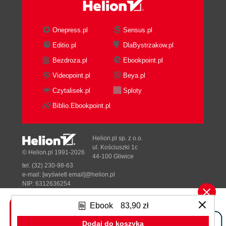
Onepress.pl
Sensus.pl
Editio.pl
DlaBystrzakow.pl
Bezdroza.pl
Ebookpoint.pl
Videopoint.pl
Beya.pl
Czytalisek.pl
Sploty
Biblio.Ebookpoint.pl
Helion.pl sp. z o.o.
ul. Kościuszki 1c
© Helion.pl 1991-2026
44-100 Gliwice
tel. (32) 230-98-63
e-mail:
[wyświetl email]@helion.pl
NIP: 6312636254
Regon: 241989027
Ebook
83,90 zł
Designed with ♥ by
Tonik.pl
Dodaj do koszyka