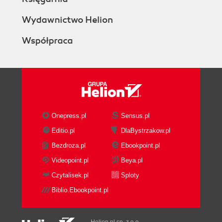
Wydawnictwo Helion
Współpraca
Onepress.pl
Sensus.pl
Editio.pl
DlaBystrzakow.pl
Bezdroza.pl
Ebookpoint.pl
Videopoint.pl
Beya.pl
Czytalisek.pl
Sploty
Biblio.Ebookpoint.pl
Helion.pl sp. z o.o.