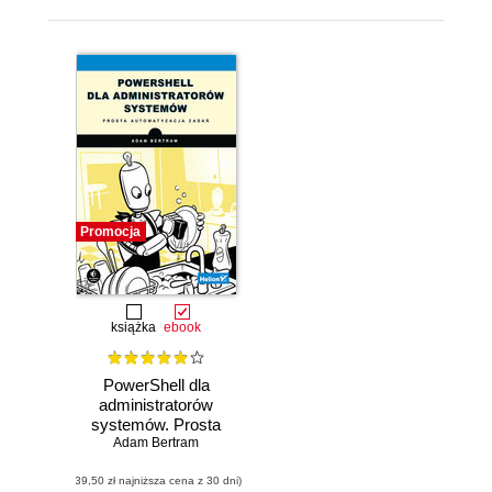
Promocja
książka
ebook
PowerShell dla
administratorów
systemów. Prosta
automatyzacja
Adam Bertram
zadań
(39,50 zł najniższa cena z 30 dni)