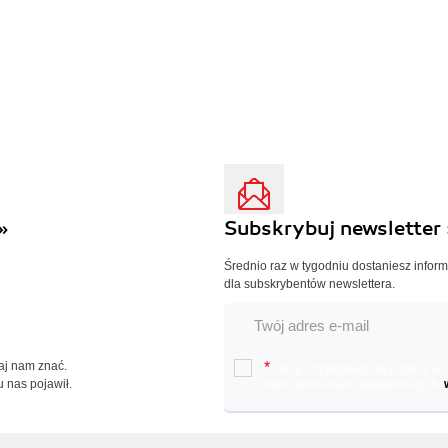
»
Subskrybuj newsletter 
Średnio raz w tygodniu dostaniesz infor
dla subskrybentów newslettera.
Daj nam znać.
*
Chcę otrzymywać na podany e-ma
u nas pojawił.
oraz nowościach wydawniczych.