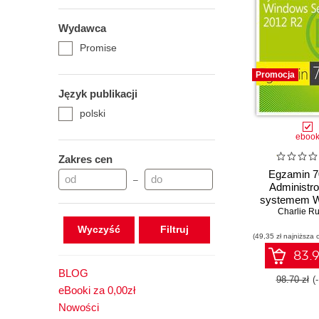
Wydawca
Promise
Promocja
Język publikacji
polski
eboo
Zakres cen
Egzamin 7
–
Administr
systemem 
Server 20
Charlie Ru
Wyczyść
(49,35 zł najniższa 
83.9
BLOG
98.70 zł
(
eBooki za 0,00zł
Nowości