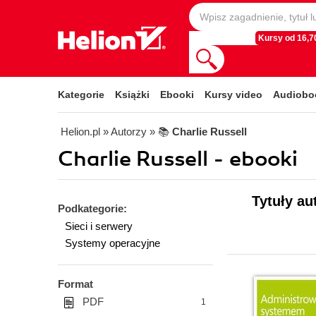
Kursy od 16,70
Kategorie
Książki
Ebooki
Kursy video
Audiobo
Helion.pl
» Autorzy
» 📚
Charlie Russell
Charlie Russell - ebooki
Tytuły au
Podkategorie:
Sieci i serwery
Systemy operacyjne
Format
PDF
1