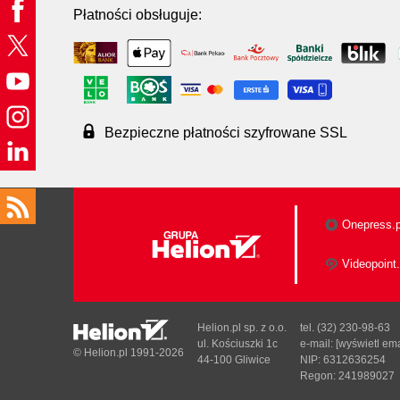
Płatności obsługuje:
Bezpieczne płatności szyfrowane SSL
Onepress.p
Videopoint.
Helion.pl sp. z o.o.
tel. (32) 230-98-63
ul. Kościuszki 1c
e-mail:
[wyświetl ema
© Helion.pl 1991-2026
44-100 Gliwice
NIP: 6312636254
Regon: 241989027