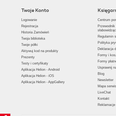
Twoje Konto
Księgar
Logowanie
Centrum po
Rejestracja
Przewodnik 
słabowidząc
Historia Zamówień
Regulamin s
Twoja biblioteka
Polityka pr
Twoje półki
Deklaracja 
Aktywuj kod na produkty
Formy i kos
Prezenty
Formy płatn
Testy i certyfikaty
Usprawnij 
Aplikacja Helion - Android
Blog
Aplikacja Helion - iOS
Newsletter
Aplikacja Helion - AppGallery
Mapa serwi
LiveChat
Kontakt
Reklamacje 