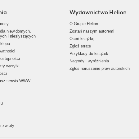
nia
Wydawnictwo Helion
mocy
O Grupie Helion
dla niewidomych,
Zostań naszym autorem!
ych i niesłyszących
Oceń książkę
klepu
Zgłoś erratę
ywatności
Przykłady do książek
dostępności
Nagrody i wyróżnienia
zty wysyłki
Zgłoś naruszenie praw autorskich
ości
nasz serwis WWW
su
i zwroty