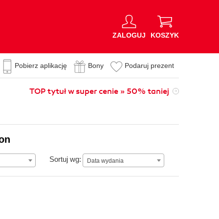
ZALOGUJ
KOSZYK
Pobierz aplikację
Bony
Podaruj prezent
TOP tytuł w super cenie » 50% taniej
ion
Data wydania
Sortuj wg:
Data wydania