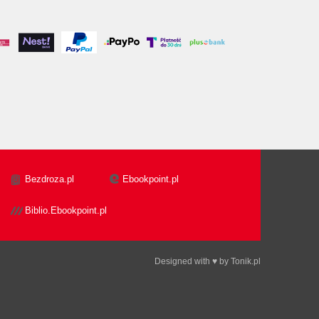
Bezdroza.pl
Ebookpoint.pl
Biblio.Ebookpoint.pl
Designed with ♥ by
Tonik.pl