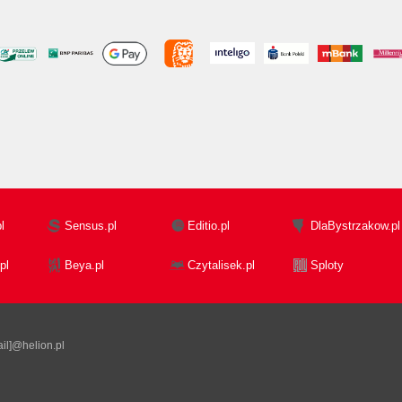
l
Sensus.pl
Editio.pl
DlaBystrzakow.pl
pl
Beya.pl
Czytalisek.pl
Sploty
il]@helion.pl