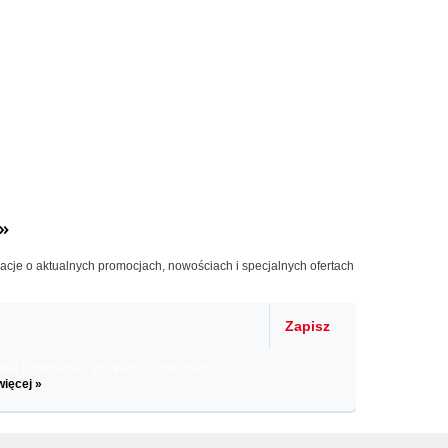
»
macje o aktualnych promocjach, nowościach i specjalnych ofertach
Zapisz
il informacje o zniżkach, promocjach
więcej »