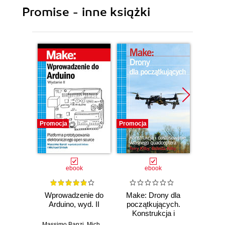
Promise - inne książki
Promocja
Promocja
Promocj
ebook
ebook
Wprowadzenie do
Make: Drony dla
Ostra
Arduino, wyd. II
początkujących.
kuli
Konstrukcja i
Ubera 
dostosowanie
na
Massimo Banzi
,
Michael Shiloh