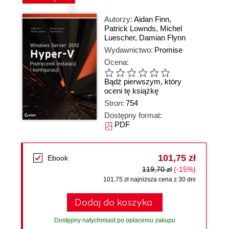
Autorzy:
Aidan Finn
,
Patrick Lownds
,
Michel
Luescher
,
Damian Flynn
Wydawnictwo:
Promise
Ocena:
Bądź pierwszym, który
oceni tę książkę
Stron:
754
Dostępny format:
PDF
101,75 zł
Ebook
119,70 zł
(-15%)
101,75 zł najniższa cena z 30 dni
Dodaj do koszyka
Dostępny natychmiast po opłaceniu zakupu