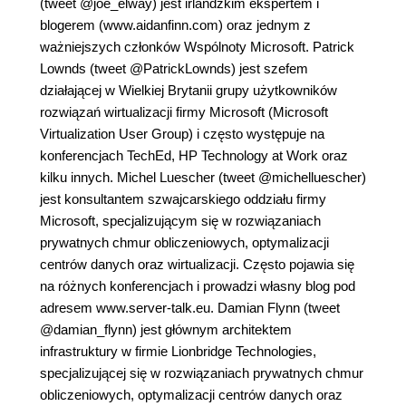
(tweet @joe_elway) jest irlandzkim ekspertem i
blogerem (www.aidanfinn.com) oraz jednym z
ważniejszych członków Wspólnoty Microsoft. Patrick
Lownds (tweet @PatrickLownds) jest szefem
działającej w Wielkiej Brytanii grupy użytkowników
rozwiązań wirtualizacji firmy Microsoft (Microsoft
Virtualization User Group) i często występuje na
konferencjach TechEd, HP Technology at Work oraz
kilku innych. Michel Luescher (tweet @michelluescher)
jest konsultantem szwajcarskiego oddziału firmy
Microsoft, specjalizującym się w rozwiązaniach
prywatnych chmur obliczeniowych, optymalizacji
centrów danych oraz wirtualizacji. Często pojawia się
na różnych konferencjach i prowadzi własny blog pod
adresem www.server-talk.eu. Damian Flynn (tweet
@damian_flynn) jest głównym architektem
infrastruktury w firmie Lionbridge Technologies,
specjalizującej się w rozwiązaniach prywatnych chmur
obliczeniowych, optymalizacji centrów danych oraz