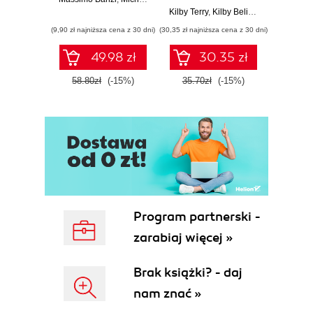
własnego
Kilby Terry
,
Kilby Belinda
Adam
quadcoptera
(9,90 zł najniższa cena z 30 dni)
(30,35 zł najniższa cena z 30 dni)
(9,90 zł najn
49.98 zł
30.35 zł
58.80zł
(-15%)
35.70zł
(-15%)
37.8
Program partnerski -
zarabiaj więcej »
Brak książki? - daj
nam znać »