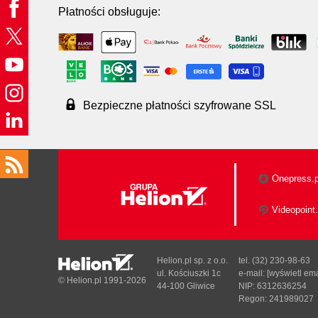
Płatności obsługuje:
Bezpieczne płatności szyfrowane SSL
Onepress.p
Videopoint.
Helion.pl sp. z o.o.
tel. (32) 230-98-63
ul. Kościuszki 1c
e-mail:
[wyświetl ema
© Helion.pl 1991-2026
44-100 Gliwice
NIP: 6312636254
Regon: 241989027