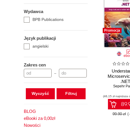
Wydawca
BPB Publications
Promocja
Język publikacji
angielski
ebo
Zakres cen
Understa
–
Microservic
.NE
Sepehr P
Wyczyść
(46,15 zł najniższa 
89.9
BLOG
99.90 zł
(
eBooki za 0,00zł
Nowości