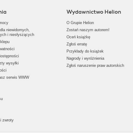
nia
Wydawnictwo Helion
mocy
O Grupie Helion
dla niewidomych,
Zostań naszym autorem!
ych i niesłyszących
Oceń książkę
klepu
Zgłoś erratę
ywatności
Przykłady do książek
dostępności
Nagrody i wyróżnienia
zty wysyłki
Zgłoś naruszenie praw autorskich
ości
nasz serwis WWW
su
i zwroty