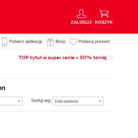
ZALOGUJ
KOSZYK
Pobierz aplikację
Bony
Podaruj prezent
TOP tytuł w super cenie » 50% taniej
on
Data wydania
Sortuj wg:
Data wydania