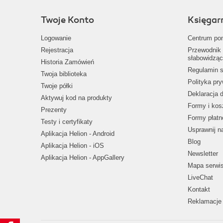
Twoje Konto
Księgar
Logowanie
Centrum po
Rejestracja
Przewodnik 
słabowidząc
Historia Zamówień
Regulamin s
Twoja biblioteka
Polityka pr
Twoje półki
Deklaracja 
Aktywuj kod na produkty
Formy i kos
Prezenty
Formy płatn
Testy i certyfikaty
Usprawnij 
Aplikacja Helion - Android
Blog
Aplikacja Helion - iOS
Newsletter
Aplikacja Helion - AppGallery
Mapa serwi
LiveChat
Kontakt
Reklamacje 