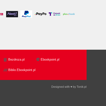
Bezdroza.pl
Ebookpoint.pl
Biblio.Ebookpoint.pl
Designed with ♥ by
Tonik.pl