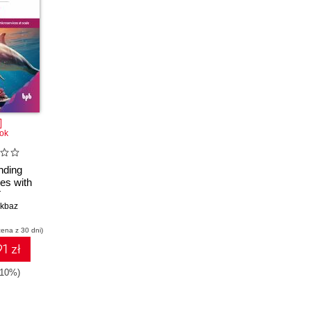
ok
nding
es with
T
akbaz
cena z 30 dni)
1 zł
-10%)