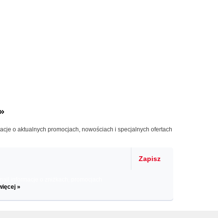
»
macje o aktualnych promocjach, nowościach i specjalnych ofertach
Zapisz
il informacje o zniżkach, promocjach
więcej »