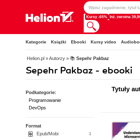
Kursy -65%
Inż. zwrotna 39,90
Kategorie
Książki
Ebooki
Kursy video
Audiobo
Helion.pl
» Autorzy
» 📚
Sepehr Pakbaz
Sepehr Pakbaz - ebooki
Tytuły au
Podkategorie:
Programowanie
DevOps
Format
Epub/Mobi
1