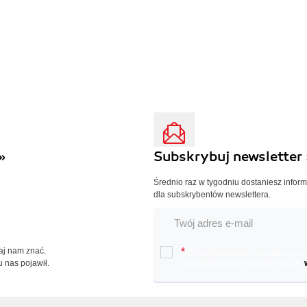
»
Subskrybuj newsletter 
Średnio raz w tygodniu dostaniesz infor
dla subskrybentów newslettera.
Daj nam znać.
*
Chcę otrzymywać na podany e-ma
u nas pojawił.
oraz nowościach wydawniczych.