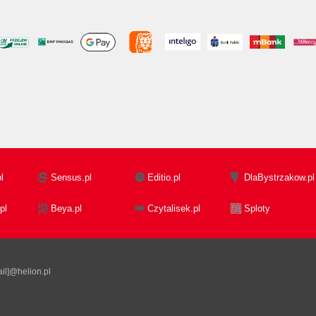
l
Sensus.pl
Editio.pl
DlaBystrzakow.pl
pl
Beya.pl
Czytalisek.pl
Sploty
il]@helion.pl