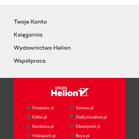
Twoje Konto
Księgarnia
Wydawnictwo Helion
Współpraca
Onepress.pl
Sensus.pl
Editio.pl
DlaBystrzakow.pl
Bezdroza.pl
Ebookpoint.pl
Videopoint.pl
Beya.pl