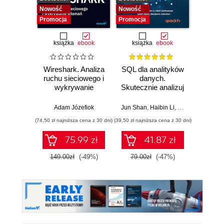
Nowość
Nowość
Nowość
Promocja
Promocja
Promocj
książka
ebook
książka
ebook
ksią
Wireshark. Analiza
SQL dla analityków
Admin
ruchu sieciowego i
danych.
baz
wykrywanie
Skutecznie analizuj
Or
włamań
dane, wyciągaj
środo
wartościowe
Adam Józefiok
Jun Shan
,
Haibin Li
,
Matt Goldwasser
Karo
wnioski i opanuj
(74,50 zł najniższa cena z 30 dni)
(39,50 zł najniższa cena z 30 dni)
(49,50 zł naj
zaawansowany
SQL na potrzeby
75.99 zł
41.87 zł
praktycznych
zastosowań.
149.00zł
(-49%)
79.00zł
(-47%)
99.0
Wydanie IV