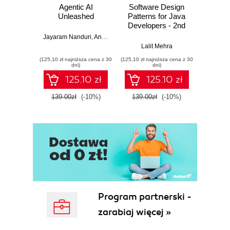
Agentic AI
Software Design
L
Unleashed
Patterns for Java
Gene
Developers - 2nd
Edition
Jayaram Nanduri
,
Anand Oka
Ker
Lalit Mehra
(125,10 zł najniższa cena z 30
(125,10 zł najniższa cena z 30
(125,10 zł 
dni)
dni)
125.10 zł
125.10 zł
139.00zł
(-10%)
139.00zł
(-10%)
139.0
Program partnerski -
zarabiaj więcej »