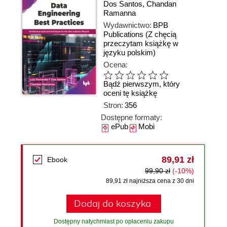
Dos Santos
,
Chandan
Ramanna
Wydawnictwo:
BPB
Publications
(Z chęcią
przeczytam książkę w
języku polskim)
Ocena:
Bądź pierwszym, który
oceni tę książkę
Stron:
356
Dostępne formaty:
ePub
Mobi
89,91 zł
Ebook
99,90 zł
(-10%)
89,91 zł najniższa cena z 30 dni
Dodaj do koszyka
Dostępny natychmiast po opłaceniu zakupu