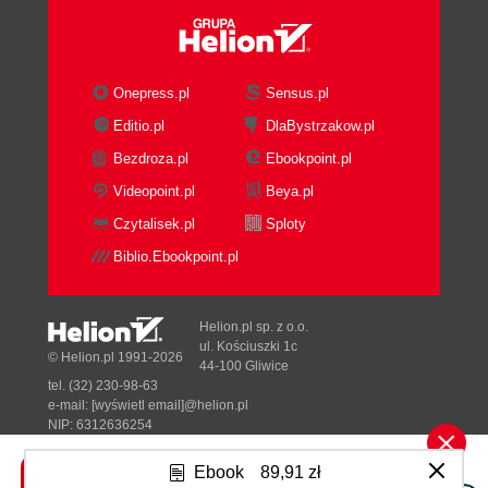
Onepress.pl
Sensus.pl
Editio.pl
DlaBystrzakow.pl
Bezdroza.pl
Ebookpoint.pl
Videopoint.pl
Beya.pl
Czytalisek.pl
Sploty
Biblio.Ebookpoint.pl
Helion.pl sp. z o.o.
ul. Kościuszki 1c
© Helion.pl 1991-2026
44-100 Gliwice
tel. (32) 230-98-63
e-mail:
[wyświetl email]@helion.pl
NIP: 6312636254
Regon: 241989027
Ebook
89,91 zł
Designed with ♥ by
Tonik.pl