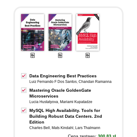
Data Engineering Best Practices
Luiz Fernando F Dos Santos
,
Chandan Ramanna
Mastering Oracle GoldenGate
Microservices
Lucia Hustatyova
,
Mariami Kupatadze
MySQL High Availability. Tools for
Building Robust Data Centers. 2nd
Edition
Charles Bell
,
Mats Kindahl
,
Lars Thalmann
Cena zestawu:
300.83 zł