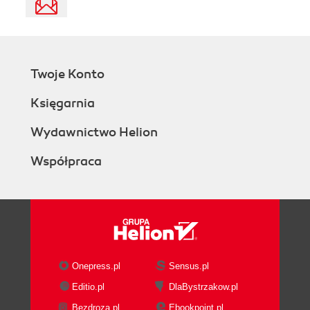
Twoje Konto
Księgarnia
Wydawnictwo Helion
Współpraca
Onepress.pl
Sensus.pl
Editio.pl
DlaBystrzakow.pl
Bezdroza.pl
Ebookpoint.pl