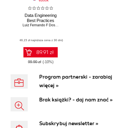
ebook
Data Engineering
Best Practices
Luiz Fernando F Dos Santos
,
Chandan Ramanna
(46,15 zł najniższa cena z 30 dni)
89.91 zł
99.90 zł
(-10%)
Program partnerski - zarabiaj
więcej »
Brak książki? - daj nam znać »
Subskrybuj newsletter »