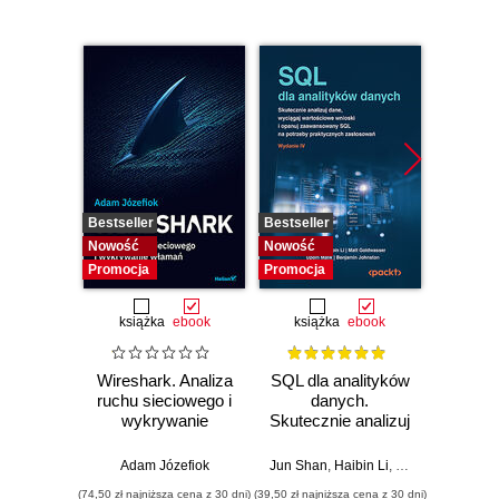
Bestseller
Bestseller
Bestselle
Nowość
Nowość
Nowość
Promocja
Promocja
Promocj
książka
ebook
książka
ebook
ksią
Wireshark. Analiza
SQL dla analityków
A
ruchu sieciowego i
danych.
baye
wykrywanie
Skutecznie analizuj
Py
włamań
dane, wyciągaj
Pra
wartościowe
prze
Adam Józefiok
Jun Shan
,
Haibin Li
,
Matt Goldwasser
Osva
wnioski i opanuj
mod
(74,50 zł najniższa cena z 30 dni)
(39,50 zł najniższa cena z 30 dni)
(44,50 zł naj