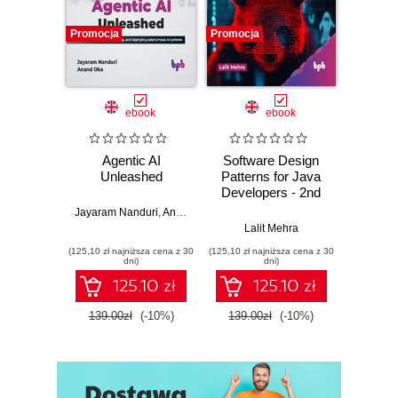
Promocja
Promocja
Promocj
ebook
ebook
Agentic AI
Software Design
L
Unleashed
Patterns for Java
Gene
Developers - 2nd
Edition
Jayaram Nanduri
,
Anand Oka
Ker
Lalit Mehra
(125,10 zł najniższa cena z 30
(125,10 zł najniższa cena z 30
(125,10 zł 
dni)
dni)
125.10 zł
125.10 zł
139.00zł
(-10%)
139.00zł
(-10%)
139.0