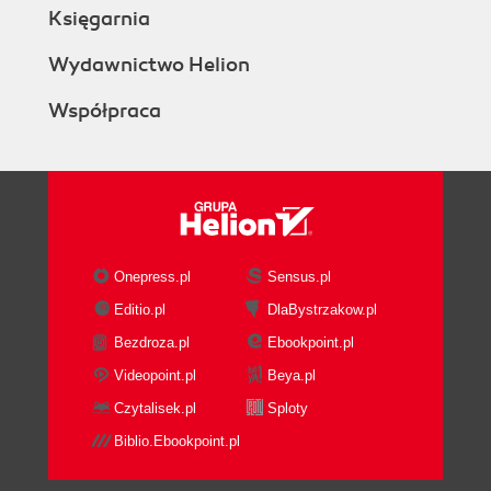
Księgarnia
Wydawnictwo Helion
Współpraca
Onepress.pl
Sensus.pl
Editio.pl
DlaBystrzakow.pl
Bezdroza.pl
Ebookpoint.pl
Videopoint.pl
Beya.pl
Czytalisek.pl
Sploty
Biblio.Ebookpoint.pl