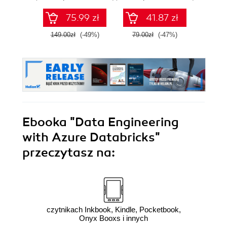
zaawansowany
probab
SQL na potrzeby
Wyd
75.99 zł
41.87 zł
praktycznych
zastosowań.
149.00zł
(-49%)
79.00zł
(-47%)
89.0
Wydanie IV
Ebooka
"Data Engineering
with Azure Databricks"
przeczytasz na:
czytnikach Inkbook, Kindle, Pocketbook,
Onyx Booxs i innych